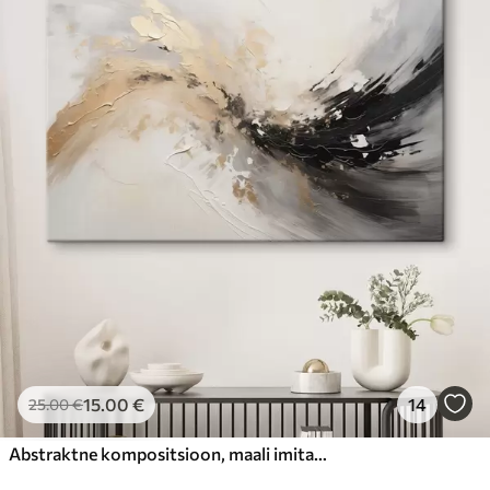
15
.00
€
14
25
.00
€
Abstraktne kompositsioon, maali imitatsioon