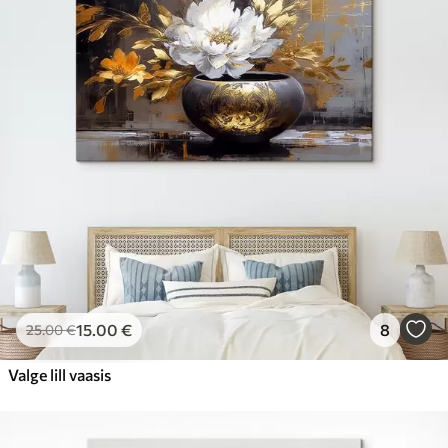
15
.00
€
8
25
.00
€
Valge lill vaasis