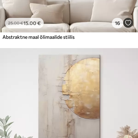
15
.00
€
16
25
.00
€
Abstraktne maal õlimaalide stiilis