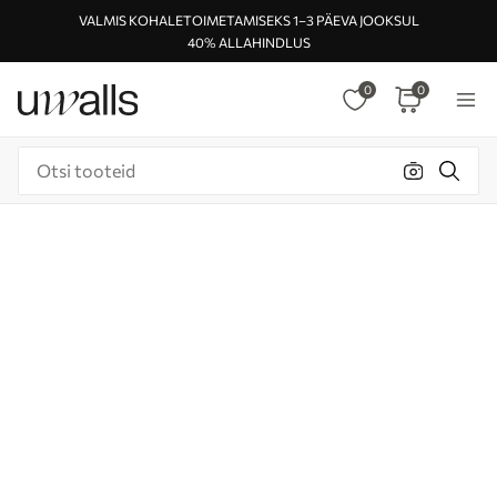
VALMIS KOHALETOIMETAMISEKS 1–3 PÄEVA JOOKSUL
40% ALLAHINDLUS
0
0