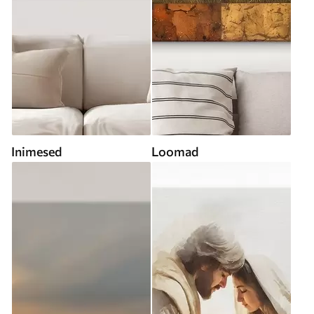
Inimesed
Loomad