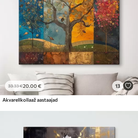
20
.00
€
13
33
.33
€
Akvarellkollaaž aastaajad