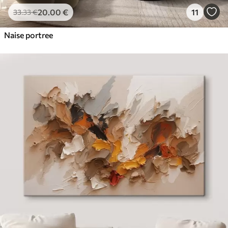
20
.00
€
11
33
.33
€
Naise portree