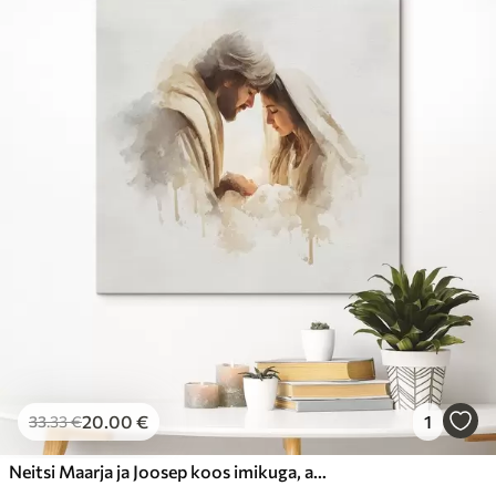
20
.00
€
1
33
.33
€
Neitsi Maarja ja Joosep koos imikuga, akvarellistiilis