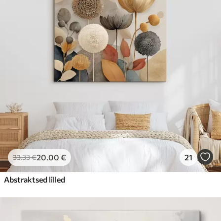
20
.00
€
21
33
.33
€
Abstraktsed lilled