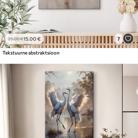
15
.00
€
7
25
.00
€
Tekstuurne abstraktsioon