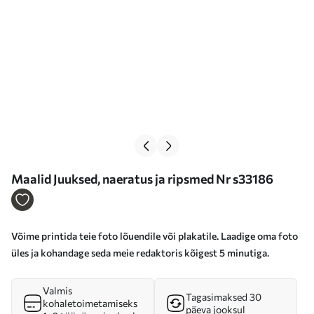
Maalid Juuksed, naeratus ja ripsmed Nr s33186
Võime printida teie foto lõuendile või plakatile. Laadige oma foto
üles ja kohandage seda meie redaktoris kõigest 5 minutiga.
Valmis
Tagasimaksed 30
kohaletoimetamiseks
päeva jooksul