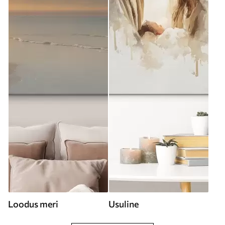
Loodus meri
Usuline