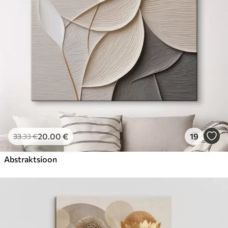
20
.00
€
19
33
.33
€
Abstraktsioon