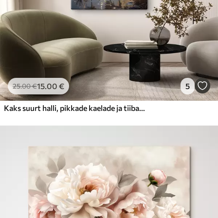
15
.00
€
5
25
.00
€
Kaks suurt halli, pikkade kaelade ja tiibadega kraanat, mis seisavad puudest ümbritsetud udujärves