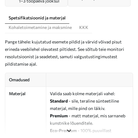
1–3 tööpäeva jooksul
Spetsifikatsioonid ja materjal
Kohaletoimetamine ja maksmine
KKK
Pange tähele: kujutatud esemete pildid ja värvid võivad pisut
erineda veebilehel olevatest piltidest. See sõltub teie monitori
resolutsioonist ja seadetest, samuti valgustustingimustest
pildistamise ajal.
Omadused
Materjal
Valida saab kolme materjali vahel:
Standard
- sile, teraline sünteetiline
materjal, mille pind on läikiv.
Premium
- matt materjal, mis sarnaneb
kunstnike lõuenditele.
Eco-Premium
- 100% puuvillast
valmistatud kvaliteetne lõuend.