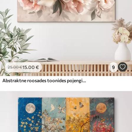
15
.00
€
9
25
.00
€
Abstraktne roosades toonides pojengide kimp