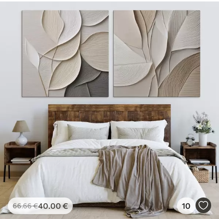
40
.00
€
10
66
.66
€