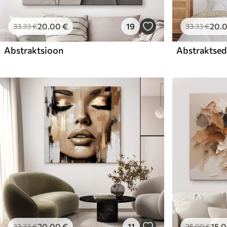
20
.00
€
19
20
.
33
.33
€
33
.33
€
Abstraktsioon
Abstraktsed 
20
.00
€
11
15
.
33
.33
€
25
.00
€