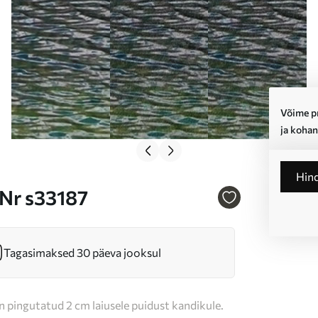
Võime pr
ja kohan
Hin
 Nr s33187
Tagasimaksed 30 päeva jooksul
n pingutatud 2 cm laiusele puidust kandikule.