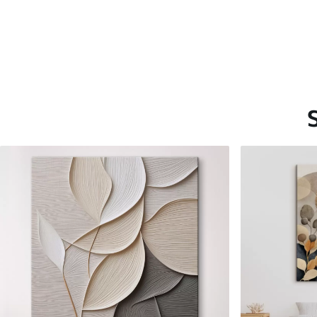
Saadaolevad materjalid
Standard
Premium
Hind Alates
15
.00
€
Hind Alates
19
.00
€