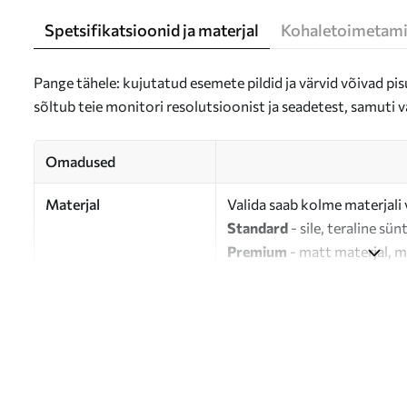
Spetsifikatsioonid ja materjal
Kohaletoimetami
Pange tähele: kujutatud esemete pildid ja värvid võivad pisu
sõltub teie monitori resolutsioonist ja seadetest, samuti v
Omadused
Materjal
Valida saab kolme materjali 
Standard
- sile, teraline sün
Premium
- matt materjal, m
Eco-Premium
- 100% puuvil
Autor
UWALLS
Artikli number
s33187
Lisaks
Võite lisada lakikihti.