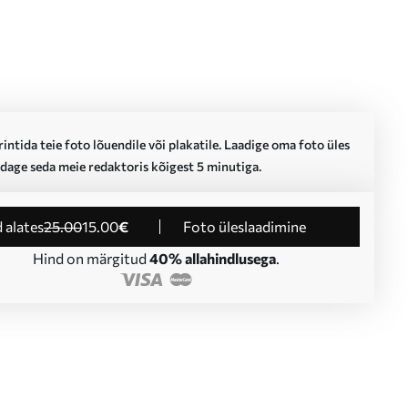
intida teie foto lõuendile või plakatile. Laadige oma foto üles
dage seda meie redaktoris kõigest 5 minutiga.
d alates
25
.00
15
.00
€
Foto üleslaadimine
Hind on märgitud
40% allahindlusega
.