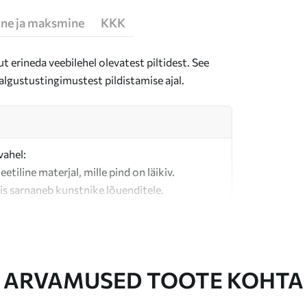
ne ja maksmine
KKK
t erineda veebilehel olevatest piltidest. See
algustustingimustest pildistamise ajal.
vahel:
teetiline materjal, mille pind on läikiv.
is sarnaneb kunstnike lõuenditele.
last valmistatud kvaliteetne lõuend.
ARVAMUSED TOOTE KOHTA