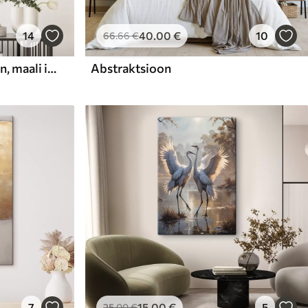
14
40
.00
€
10
66
.66
€
Abstraktne kompositsioon, maali imitatsioon
Abstraktsioon
7
15
.00
€
5
25
.00
€