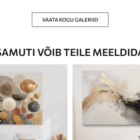
VAATA KOGU GALERIID
Eco-Premium
Hind Alates
23
.00
€
SAMUTI VÕIB TEILE MEELDID