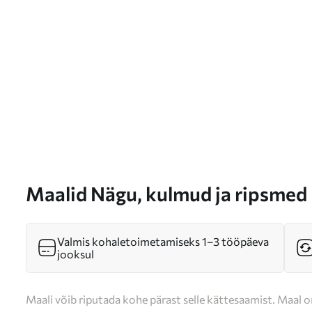
Maalid Nägu, kulmud ja ripsmed
Valmis kohaletoimetamiseks 1–3 tööpäeva
jooksul
Maali võib riputada kohe pärast selle kättesaamist. Maal o