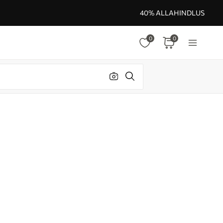
40% ALLAHINDLUS
0
0