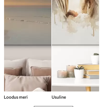
Loodus meri
Usuline