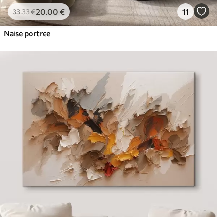
20
.00
€
11
33
.33
€
Naise portree