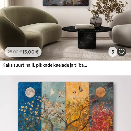
15
.00
€
5
25
.00
€
Kaks suurt halli, pikkade kaelade ja tiibadega kraanat, mis seisavad puudest ümbritsetud udujärves