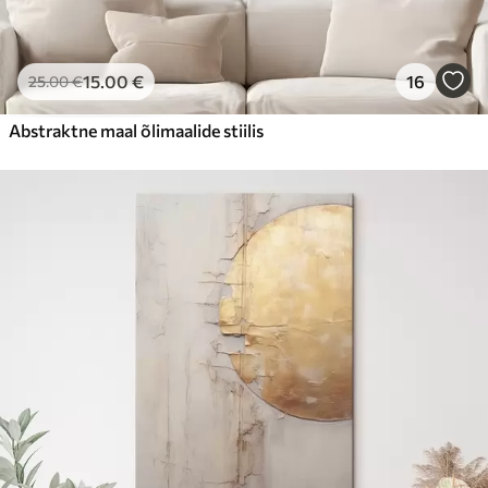
15
.00
€
16
25
.00
€
Abstraktne maal õlimaalide stiilis