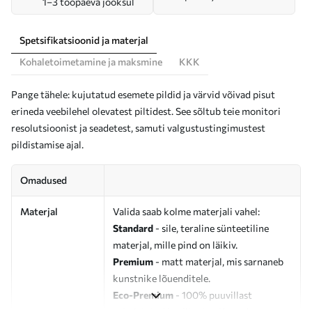
1–3 tööpäeva jooksul
Spetsifikatsioonid ja materjal
Kohaletoimetamine ja maksmine
KKK
Pange tähele: kujutatud esemete pildid ja värvid võivad pisut
erineda veebilehel olevatest piltidest. See sõltub teie monitori
resolutsioonist ja seadetest, samuti valgustustingimustest
pildistamise ajal.
Omadused
Materjal
Valida saab kolme materjali vahel:
Standard
- sile, teraline sünteetiline
materjal, mille pind on läikiv.
Premium
- matt materjal, mis sarnaneb
kunstnike lõuenditele.
Eco-Premium
- 100% puuvillast
valmistatud kvaliteetne lõuend.