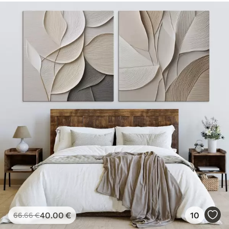
40
.00
€
10
66
.66
€