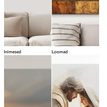
Inimesed
Loomad