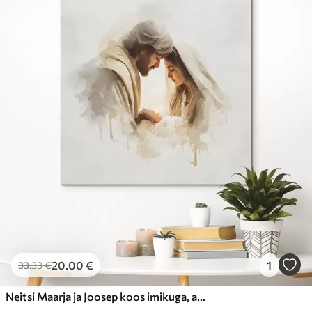
20
.00
€
1
33
.33
€
Neitsi Maarja ja Joosep koos imikuga, akvarellistiilis