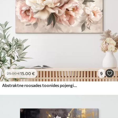
15
.00
€
9
25
.00
€
Abstraktne roosades toonides pojengide kimp