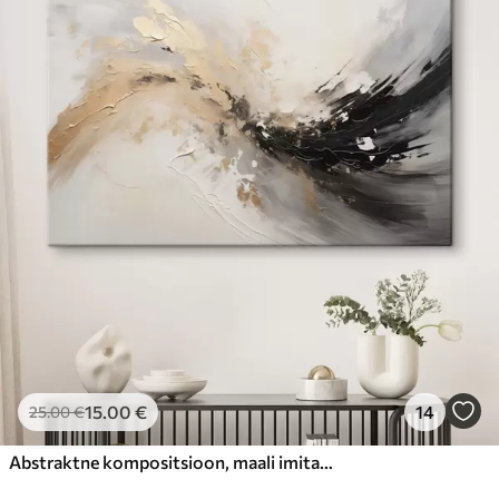
15
.00
€
14
25
.00
€
Abstraktne kompositsioon, maali imitatsioon