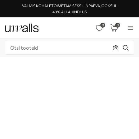
VALMIS KOHALETOIMETAMISEKS 1–3 PÄEVA JOOKSUL
40% ALLAHINDLUS
0
0