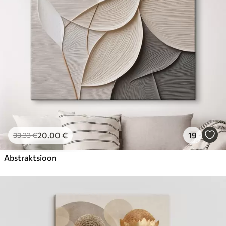
20
.00
€
19
33
.33
€
Abstraktsioon