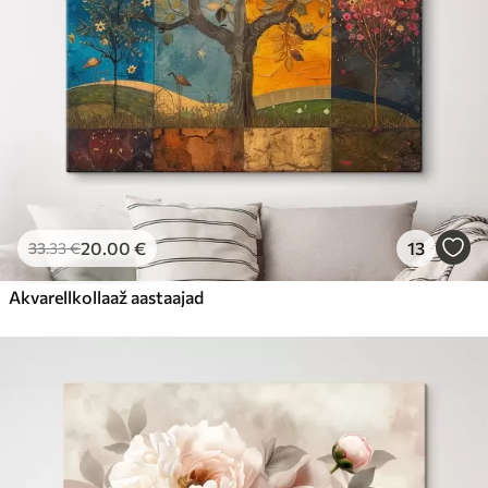
20
.00
€
13
33
.33
€
Akvarellkollaaž aastaajad