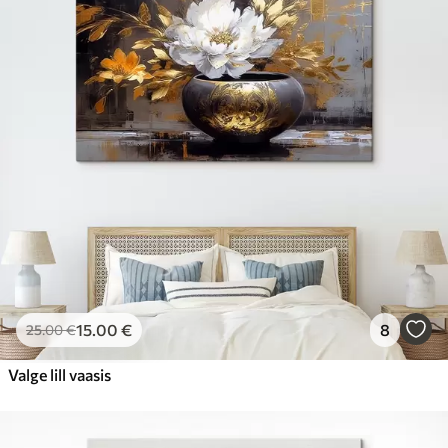
15
.00
€
8
25
.00
€
Valge lill vaasis