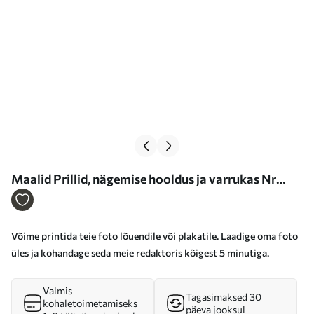
Maalid Prillid, nägemise hooldus ja varrukas Nr
s33177
Võime printida teie foto lõuendile või plakatile. Laadige oma foto
üles ja kohandage seda meie redaktoris kõigest 5 minutiga.
Valmis
Tagasimaksed 30
kohaletoimetamiseks
päeva jooksul