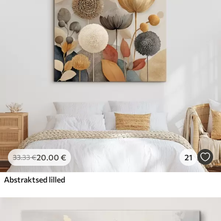
20
.00
€
21
33
.33
€
Abstraktsed lilled