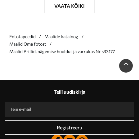
VAATA KÕIKI
Fototapeedid
Maalide kataloog
Maalid Oma fotost
Maalid Prillid, nägemise hooldus ja varrukas Nr s33177
Telli uudiskirja
Registreeru