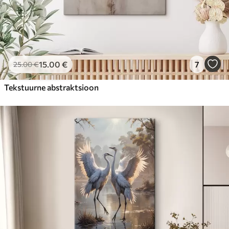
15
.00
€
7
25
.00
€
Tekstuurne abstraktsioon