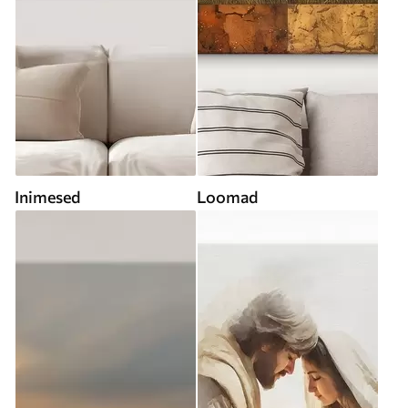
Inimesed
Loomad