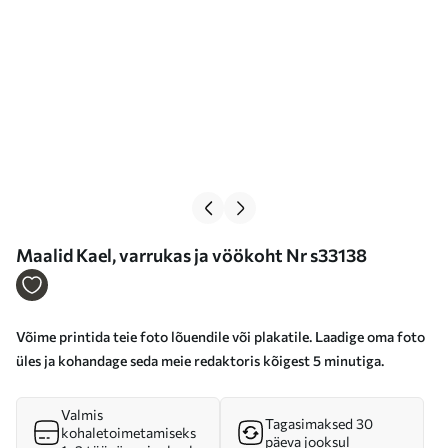
Maalid Kael, varrukas ja vöökoht Nr s33138
Võime printida teie foto lõuendile või plakatile. Laadige oma foto
üles ja kohandage seda meie redaktoris kõigest 5 minutiga.
Valmis
Tagasimaksed 30
kohaletoimetamiseks
päeva jooksul