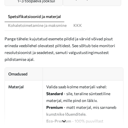
1–3 tööpäeva jooksul
Spetsifikatsioonid ja materjal
Kohaletoimetamine ja maksmine
KKK
Pange tähele: kujutatud esemete pildid ja värvid võivad pisut
erineda veebilehel olevatest piltidest. See sõltub teie monitori
resolutsioonist ja seadetest, samuti valgustustingimustest
pildistamise ajal.
Omadused
Materjal
Valida saab kolme materjali vahel:
Standard
- sile, teraline sünteetiline
materjal, mille pind on läikiv.
Premium
- matt materjal, mis sarnaneb
kunstnike lõuenditele.
Eco-Premium
- 100% puuvillast
valmistatud kvaliteetne lõuend.