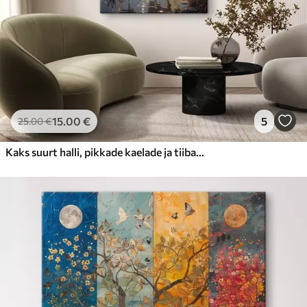
15
.00
€
5
25
.00
€
Kaks suurt halli, pikkade kaelade ja tiibadega kraanat, mis seisavad puudest ümbritsetud udujärves