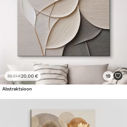
20
.00
€
19
33
.33
€
Abstraktsioon