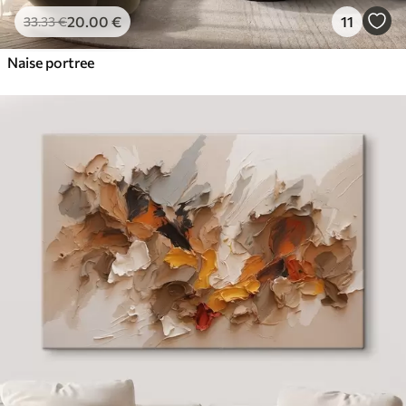
20
.00
€
11
33
.33
€
Naise portree