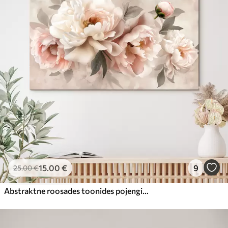
15
.00
€
9
25
.00
€
Abstraktne roosades toonides pojengide kimp