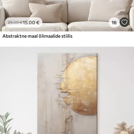
15
.00
€
16
25
.00
€
Abstraktne maal õlimaalide stiilis