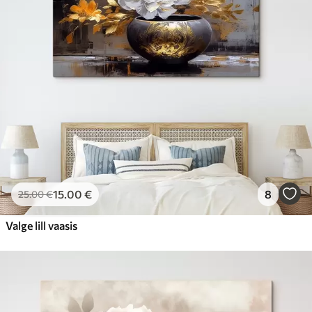
15
.00
€
8
25
.00
€
Valge lill vaasis