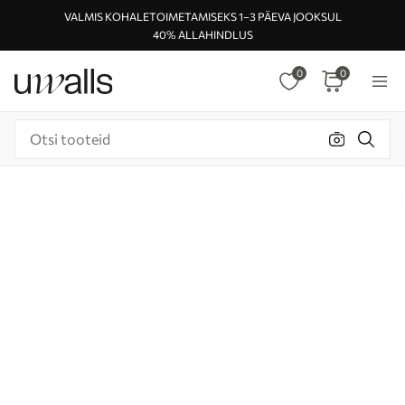
VALMIS KOHALETOIMETAMISEKS 1–3 PÄEVA JOOKSUL
40% ALLAHINDLUS
0
0