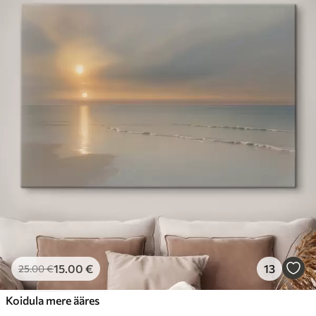
15
.00
€
13
25
.00
€
Koidula mere ääres