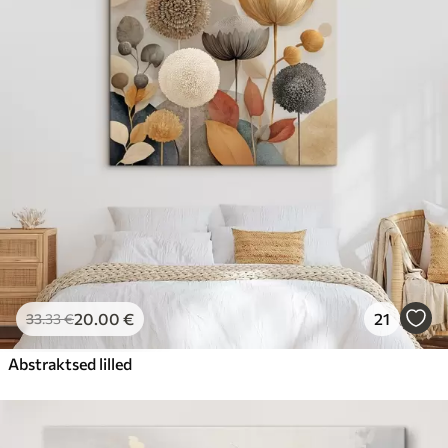
20
.00
€
21
33
.33
€
Abstraktsed lilled