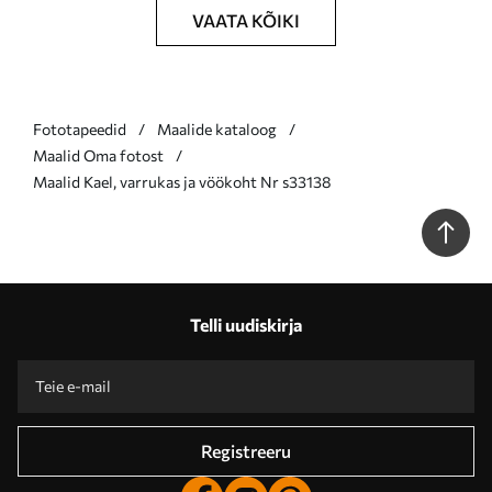
VAATA KÕIKI
Fototapeedid
Maalide kataloog
Maalid Oma fotost
Maalid Kael, varrukas ja vöökoht Nr s33138
Telli uudiskirja
Registreeru