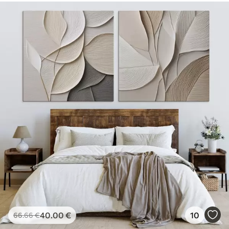
40
.00
€
10
66
.66
€