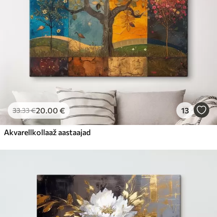
20
.00
€
13
33
.33
€
Akvarellkollaaž aastaajad