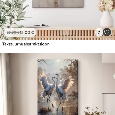
15
.00
€
7
25
.00
€
Tekstuurne abstraktsioon