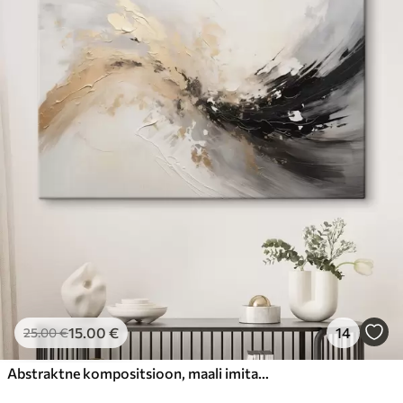
15
.00
€
14
25
.00
€
Abstraktne kompositsioon, maali imitatsioon