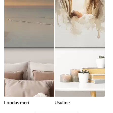
Loodus meri
Usuline