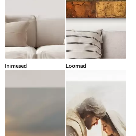
Inimesed
Loomad