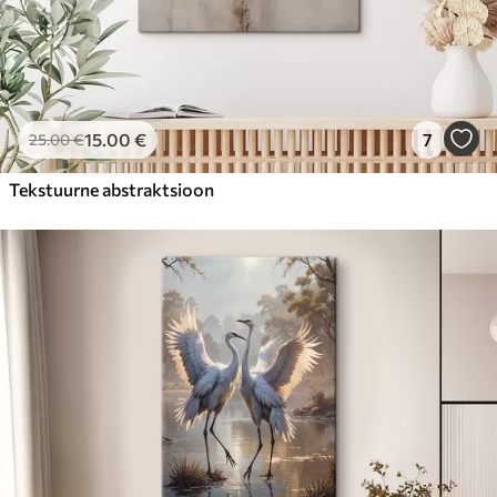
15
.00
€
7
25
.00
€
Tekstuurne abstraktsioon