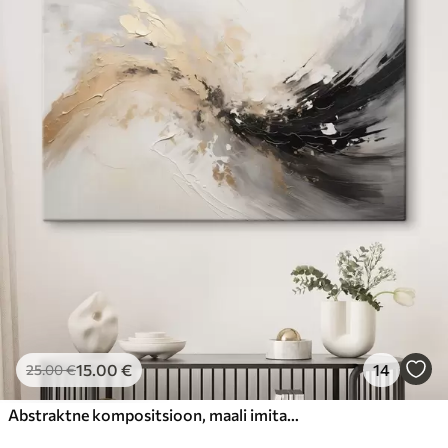
15
.00
€
14
25
.00
€
Abstraktne kompositsioon, maali imitatsioon