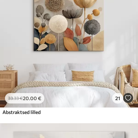
20
.00
€
21
33
.33
€
Abstraktsed lilled