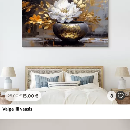
15
.00
€
8
25
.00
€
Valge lill vaasis