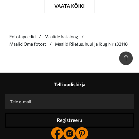
VAATA KÕIKI
Fototapeedid
Maalide kataloog
Maalid Oma fotost
Maalid Riietus, huul ja lõug Nr s33118
Telli uudiskirja
Registreeru