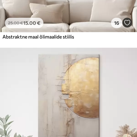
15
.00
€
16
25
.00
€
Abstraktne maal õlimaalide stiilis