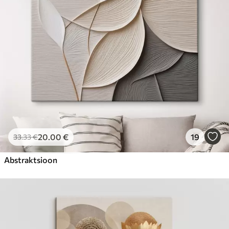
20
.00
€
19
33
.33
€
Abstraktsioon