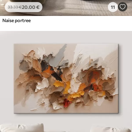
20
.00
€
11
33
.33
€
Naise portree