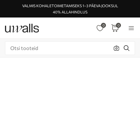
VALMIS KOHALETOIMETAMISEKS 1–3 PÄEVA JOOKSUL
40% ALLAHINDLUS
0
0