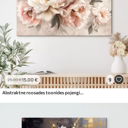
15
.00
€
9
25
.00
€
Abstraktne roosades toonides pojengide kimp