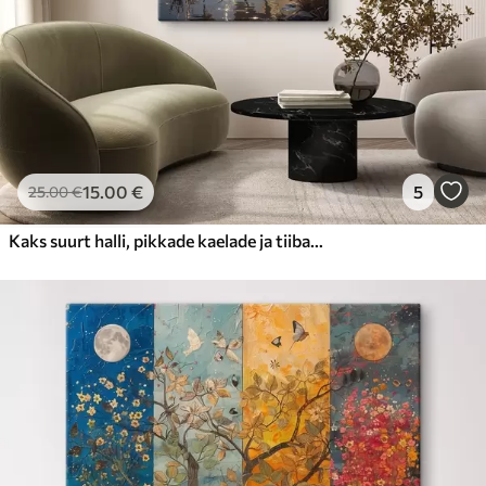
15
.00
€
5
25
.00
€
Kaks suurt halli, pikkade kaelade ja tiibadega kraanat, mis seisavad puudest ümbritsetud udujärves