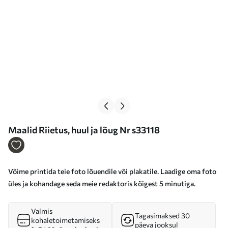
Maalid Riietus, huul ja lõug Nr s33118
Võime printida teie foto lõuendile või plakatile. Laadige oma foto
üles ja kohandage seda meie redaktoris kõigest 5 minutiga.
Valmis
Tagasimaksed 30
kohaletoimetamiseks
päeva jooksul