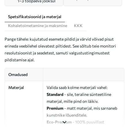
1–3 tööpäeva jooksul
Spetsifikatsioonid ja materjal
Kohaletoimetamine ja maksmine
KKK
Pange tähele: kujutatud esemete pildid ja värvid võivad pisut
erineda veebilehel olevatest piltidest. See sõltub teie monitori
resolutsioonist ja seadetest, samuti valgustustingimustest
pildistamise ajal.
Omadused
Materjal
Valida saab kolme materjali vahel:
Standard
- sile, teraline sünteetiline
materjal, mille pind on läikiv.
Premium
- matt materjal, mis sarnaneb
kunstnike lõuenditele.
Eco-Premium
- 100% puuvillast
valmistatud kvaliteetne lõuend.