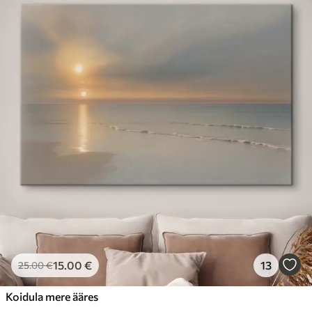
15
.00
€
13
25
.00
€
Koidula mere ääres