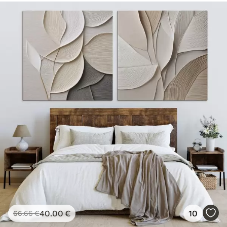
40
.00
€
10
66
.66
€