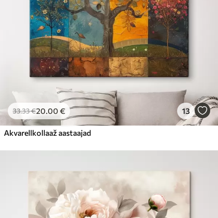
20
.00
€
13
33
.33
€
Akvarellkollaaž aastaajad