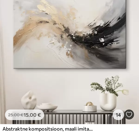
15
.00
€
14
25
.00
€
Abstraktne kompositsioon, maali imitatsioon