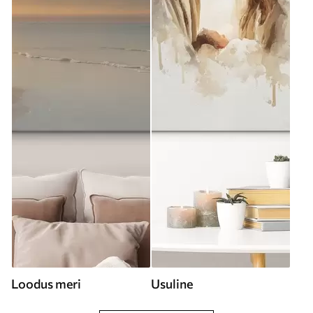
Loodus meri
Usuline