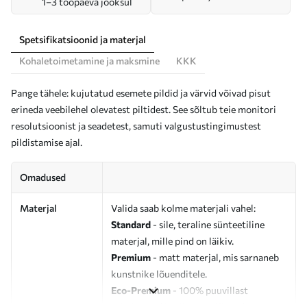
1–3 tööpäeva jooksul
Spetsifikatsioonid ja materjal
Kohaletoimetamine ja maksmine
KKK
Pange tähele: kujutatud esemete pildid ja värvid võivad pisut
erineda veebilehel olevatest piltidest. See sõltub teie monitori
resolutsioonist ja seadetest, samuti valgustustingimustest
pildistamise ajal.
Omadused
Materjal
Valida saab kolme materjali vahel:
Standard
- sile, teraline sünteetiline
materjal, mille pind on läikiv.
Premium
- matt materjal, mis sarnaneb
kunstnike lõuenditele.
Eco-Premium
- 100% puuvillast
valmistatud kvaliteetne lõuend.