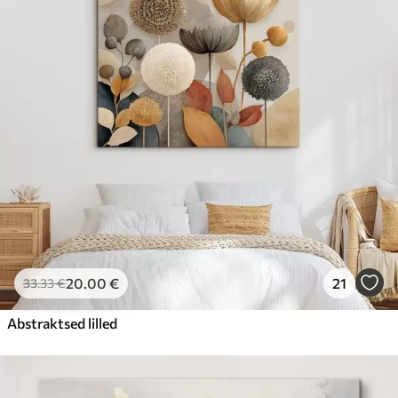
20
.00
€
21
33
.33
€
Abstraktsed lilled