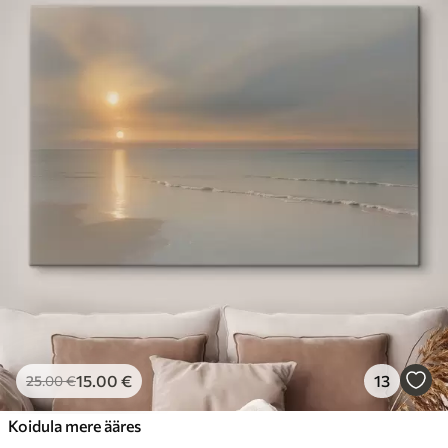
15
.00
€
13
25
.00
€
Koidula mere ääres