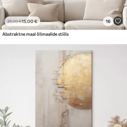
15
.00
€
16
25
.00
€
Abstraktne maal õlimaalide stiilis