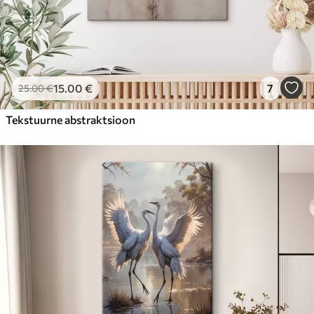
15
.00
€
7
25
.00
€
Tekstuurne abstraktsioon