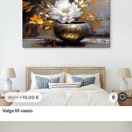
15
.00
€
8
25
.00
€
Valge lill vaasis