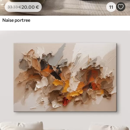
20
.00
€
11
33
.33
€
Naise portree