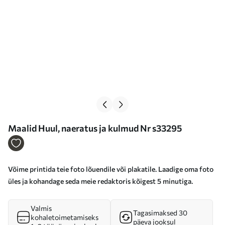
Maalid Huul, naeratus ja kulmud Nr s33295
Võime printida teie foto lõuendile või plakatile. Laadige oma foto
üles ja kohandage seda meie redaktoris kõigest 5 minutiga.
Valmis
Tagasimaksed 30
kohaletoimetamiseks
päeva jooksul