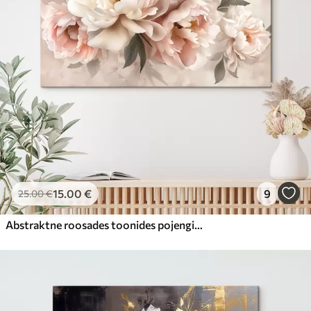
15
.00
€
9
25
.00
€
Abstraktne roosades toonides pojengide kimp