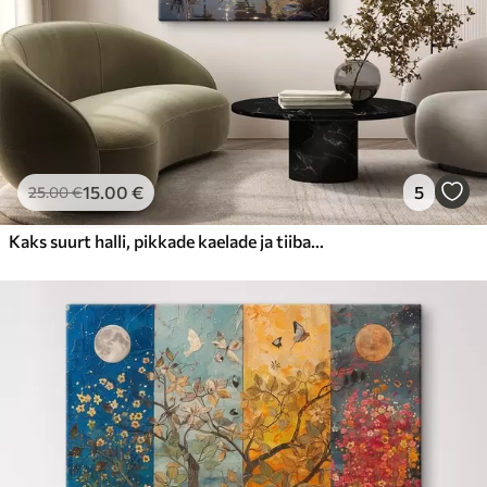
15
.00
€
5
25
.00
€
Kaks suurt halli, pikkade kaelade ja tiibadega kraanat, mis seisavad puudest ümbritsetud udujärves