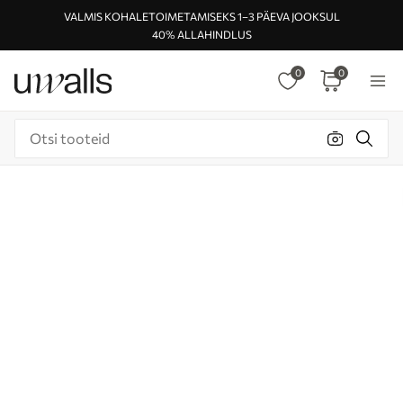
VALMIS KOHALETOIMETAMISEKS 1–3 PÄEVA JOOKSUL
40% ALLAHINDLUS
0
0