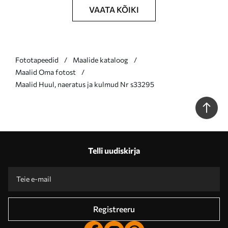
VAATA KÕIKI
Fototapeedid
Maalide kataloog
Maalid Oma fotost
Maalid Huul, naeratus ja kulmud Nr s33295
Telli uudiskirja
Registreeru