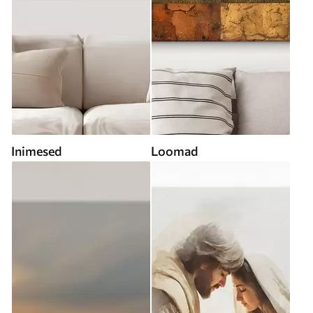
Inimesed
Loomad