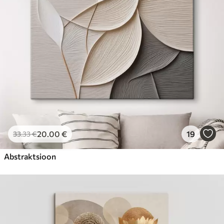
20
.00
€
19
33
.33
€
Abstraktsioon