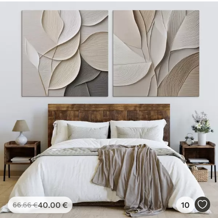
40
.00
€
10
66
.66
€