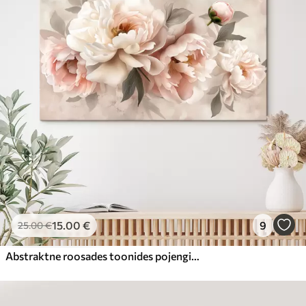
15
.00
€
9
25
.00
€
Abstraktne roosades toonides pojengide kimp