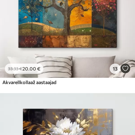
20
.00
€
13
33
.33
€
Akvarellkollaaž aastaajad