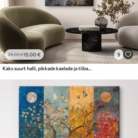
15
.00
€
5
25
.00
€
Kaks suurt halli, pikkade kaelade ja tiibadega kraanat, mis seisavad puudest ümbritsetud udujärves