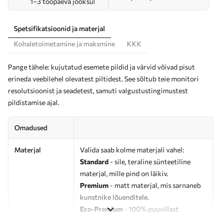
1–3 tööpäeva jooksul
Spetsifikatsioonid ja materjal
Kohaletoimetamine ja maksmine
KKK
Pange tähele: kujutatud esemete pildid ja värvid võivad pisut
erineda veebilehel olevatest piltidest. See sõltub teie monitori
resolutsioonist ja seadetest, samuti valgustustingimustest
pildistamise ajal.
Omadused
Materjal
Valida saab kolme materjali vahel:
Standard
- sile, teraline sünteetiline
materjal, mille pind on läikiv.
Premium
- matt materjal, mis sarnaneb
kunstnike lõuenditele.
Eco-Premium
- 100% puuvillast
valmistatud kvaliteetne lõuend.