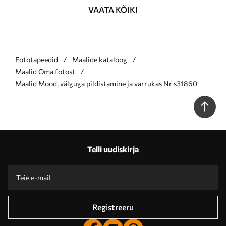
VAATA KÕIKI
Fototapeedid
Maalide kataloog
Maalid Oma fotost
Maalid Mood, välguga pildistamine ja varrukas Nr s31860
Telli uudiskirja
Registreeru