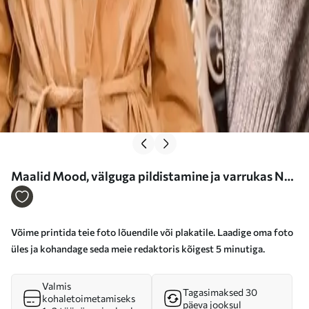
Maalid Mood, välguga pildistamine ja varrukas Nr
s31860
Võime printida teie foto lõuendile või plakatile. Laadige oma foto
üles ja kohandage seda meie redaktoris kõigest 5 minutiga.
Valmis
Tagasimaksed 30
kohaletoimetamiseks
päeva jooksul