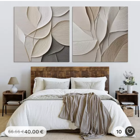
40
.00
€
10
66
.66
€