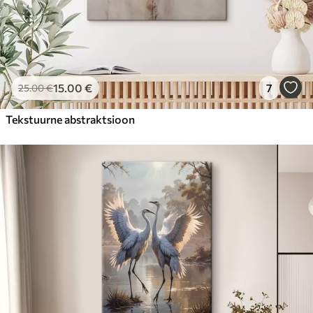
15
.00
€
7
25
.00
€
Tekstuurne abstraktsioon