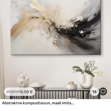
15
.00
€
14
25
.00
€
Abstraktne kompositsioon, maali imitatsioon