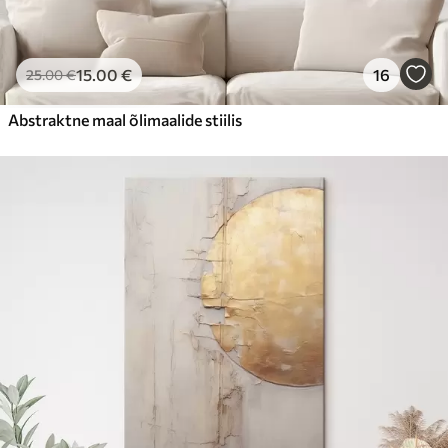
15
.00
€
16
25
.00
€
Abstraktne maal õlimaalide stiilis