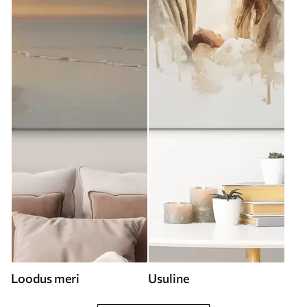
Loodus meri
Usuline