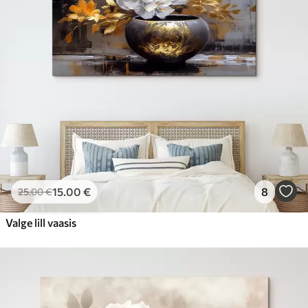
15
.00
€
8
25
.00
€
Valge lill vaasis