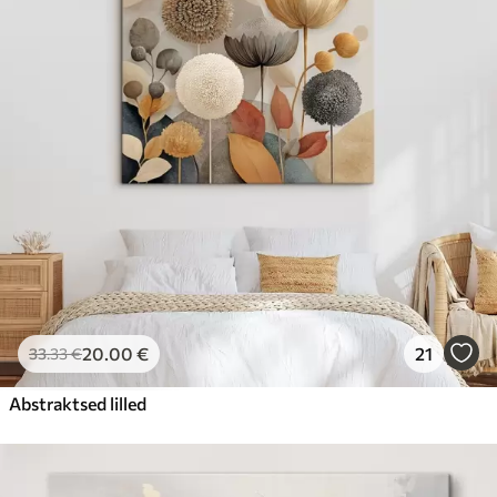
20
.00
€
21
33
.33
€
Abstraktsed lilled