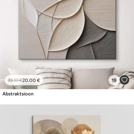
20
.00
€
19
33
.33
€
Abstraktsioon