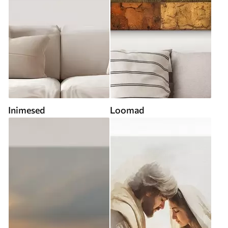
Inimesed
Loomad