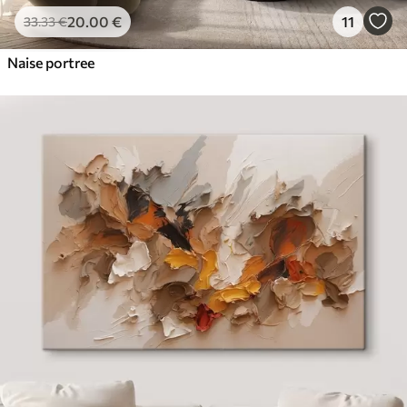
20
.00
€
11
33
.33
€
Naise portree