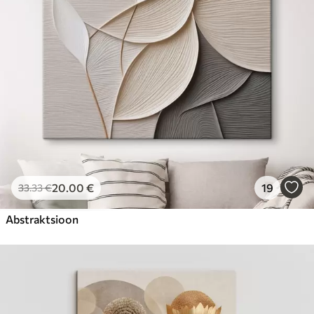
20
.00
€
19
33
.33
€
Abstraktsioon