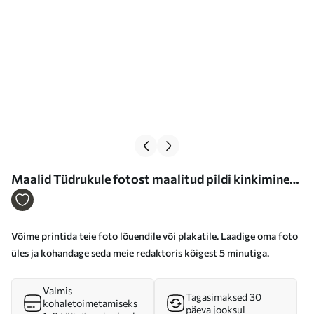
Maalid Tüdrukule fotost maalitud pildi kinkimine
Nr s47168
Võime printida teie foto lõuendile või plakatile. Laadige oma foto
üles ja kohandage seda meie redaktoris kõigest 5 minutiga.
Valmis
Tagasimaksed 30
kohaletoimetamiseks
päeva jooksul