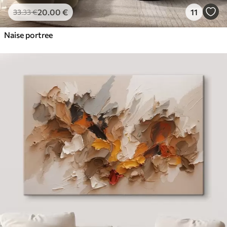
20
.00
€
11
33
.33
€
Naise portree