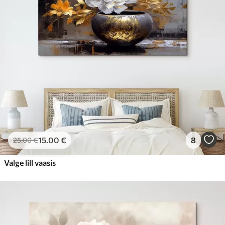
15
.00
€
8
25
.00
€
Valge lill vaasis