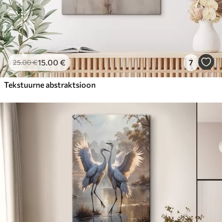
15
.00
€
7
25
.00
€
Tekstuurne abstraktsioon