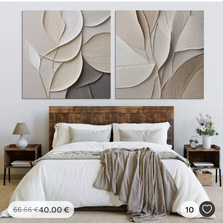
40
.00
€
10
66
.66
€