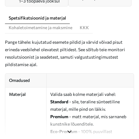
1–3 tööpäeva jooksul
Spetsifikatsioonid ja materjal
Kohaletoimetamine ja maksmine
KKK
Pange tähele: kujutatud esemete pildid ja värvid võivad pisut
erineda veebilehel olevatest piltidest. See sõltub teie monitori
resolutsioonist ja seadetest, samuti valgustustingimustest
pildistamise ajal.
Omadused
Materjal
Valida saab kolme materjali vahel:
Standard
- sile, teraline sünteetiline
materjal, mille pind on läikiv.
Premium
- matt materjal, mis sarnaneb
kunstnike lõuenditele.
Eco-Premium
- 100% puuvillast
valmistatud kvaliteetne lõuend.