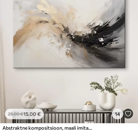
15
.00
€
14
25
.00
€
Abstraktne kompositsioon, maali imitatsioon