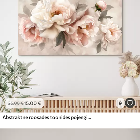
15
.00
€
9
25
.00
€
Abstraktne roosades toonides pojengide kimp