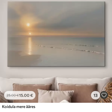
15
.00
€
13
25
.00
€
Koidula mere ääres