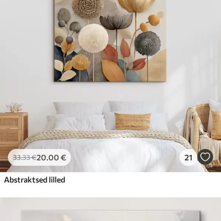
20
.00
€
21
33
.33
€
Abstraktsed lilled