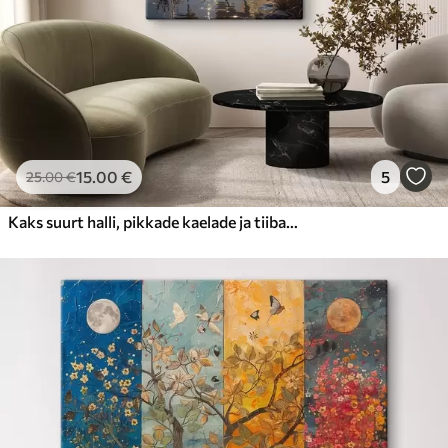
15
.00
€
5
25
.00
€
Kaks suurt halli, pikkade kaelade ja tiibadega kraanat, mis seisavad puudest ümbritsetud udujärves