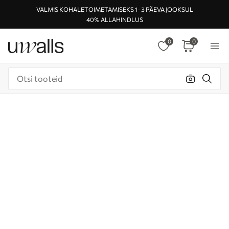
VALMIS KOHALETOIMETAMISEKS 1–3 PÄEVA JOOKSUL
40% ALLAHINDLUS
0
0