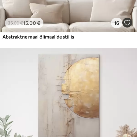
15
.00
€
16
25
.00
€
Abstraktne maal õlimaalide stiilis