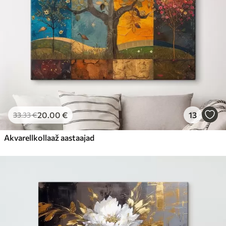
20
.00
€
13
33
.33
€
Akvarellkollaaž aastaajad