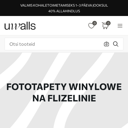
VALMIS KOHALETOIMETAMISEKS 1–3 PÄEVA JOOKSUL
40% ALLAHINDLUS
0
0
FOTOTAPETY WINYLOWE
NA FLIZELINIE