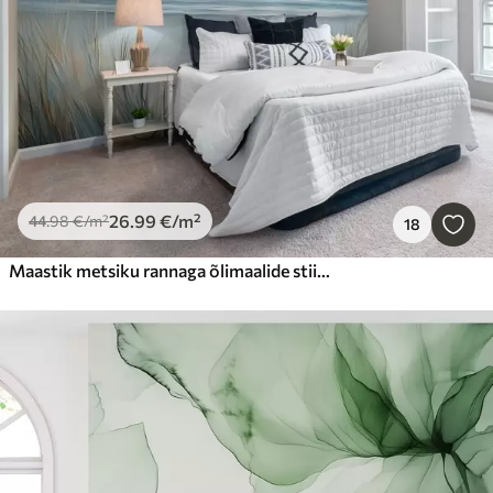
26
.99
€
/m²
44
.98
€
/m²
18
Maastik metsiku rannaga õlimaalide stiilis