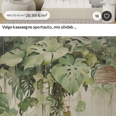
26
.99
€
/m²
44
.98
€
/m²
16
Valge kaasaegne sportauto, mis sõidab palmipuude ja pilvelõhkujate taustal vabas akvarellitehnikas