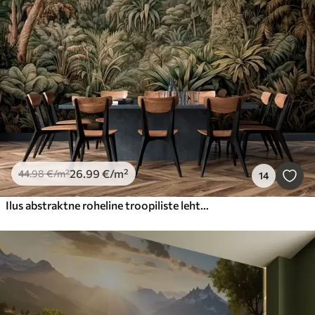
26
.99
€
/m²
44
.98
€
/m²
14
Ilus abstraktne roheline troopiliste lehtedega džungel