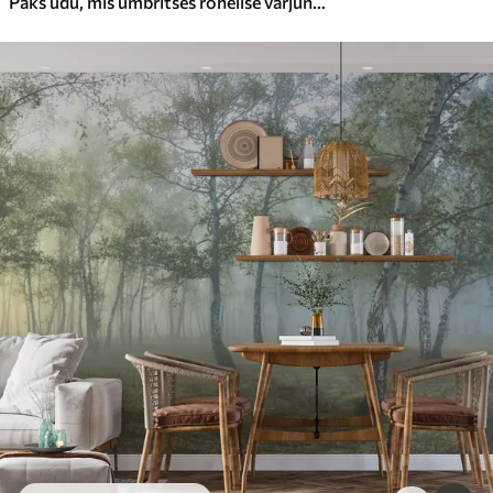
Paks udu, mis ümbritses rohelise varjundiga lumehommikuse metsa