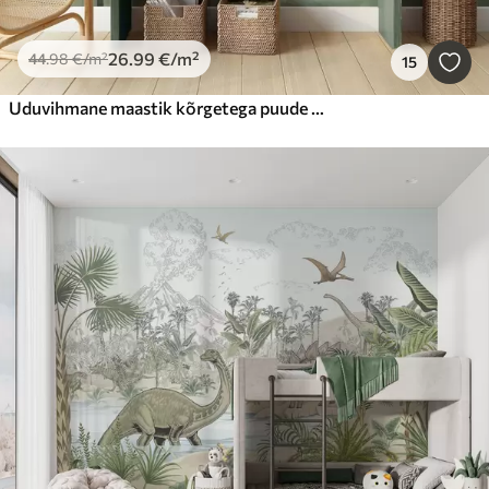
26
.99
€
/m²
44
.98
€
/m²
15
Uduvihmane maastik kõrgetega puude ja mägede vaiksete roheliste ja hallide toonidega, minimalistlik stiil, tekstuuriga