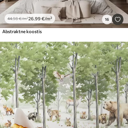
26
.99
€
/m²
44
.98
€
/m²
16
Abstraktne koostis