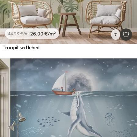
26
.99
€
/m²
44
.98
€
/m²
7
Troopilised lehed