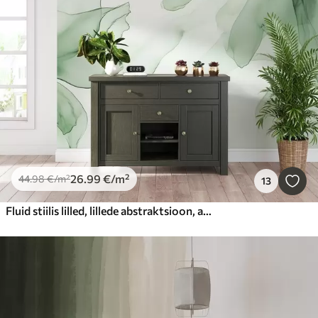
26
.99
€
/m²
44
.98
€
/m²
13
Fluid stiilis lilled, lillede abstraktsioon, akvarell, roheline värvipalett