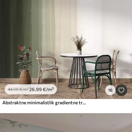
26
.99
€
/m²
44
.98
€
/m²
16
Abstraktne minimalistlik gradientne trükk vertikaalsete tumeroheliste, beežide ja valgete triipudega