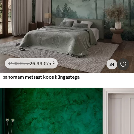
26
.99
€
/m²
44
.98
€
/m²
34
panoraam metsast koos küngastega