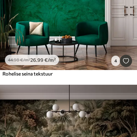
26
.99
€
/m²
44
.98
€
/m²
4
Rohelise seina tekstuur