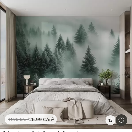
26
.99
€
/m²
44
.98
€
/m²
13