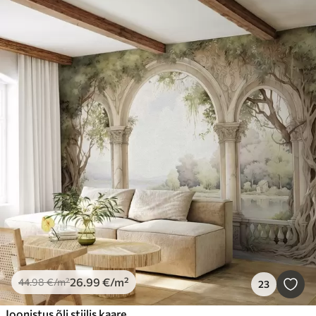
26
.99
€
/m²
44
.98
€
/m²
23
Joonistus õli stiilis kaare