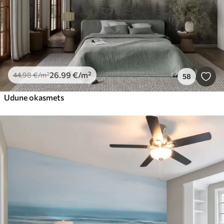
26
.99
€
/m²
44
.98
€
/m²
58
Udune okasmets