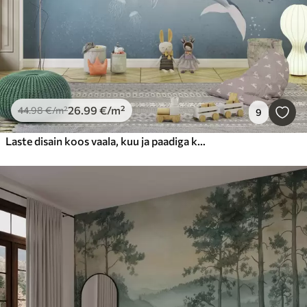
26
.99
€
/m²
44
.98
€
/m²
9
Laste disain koos vaala, kuu ja paadiga koos lastega