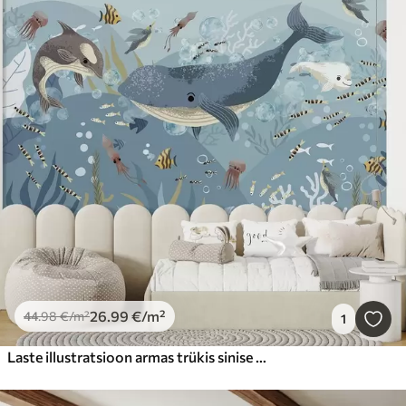
26
.99
€
/m²
44
.98
€
/m²
1
Laste illustratsioon armas trükis sinise vaalaga, mida ümbritsevad kalad, kalmaarid, meduusid sinises ookeanis koos mullidega