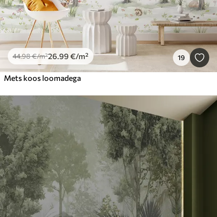
26
.99
€
/m²
44
.98
€
/m²
19
Mets koos loomadega