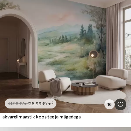
26
.99
€
/m²
44
.98
€
/m²
16
akvarellmaastik koos tee ja mägedega