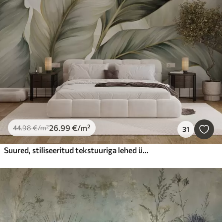
26
.99
€
/m²
44
.98
€
/m²
31
Suured, stiliseeritud tekstuuriga lehed üksikasjalike soontega erinevates rohelise, kreemi ja beeži toonides