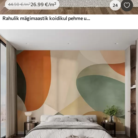
26
.99
€
/m²
44
.98
€
/m²
24
Rahulik mägimaastik koidikul pehme uduga metsa taustal