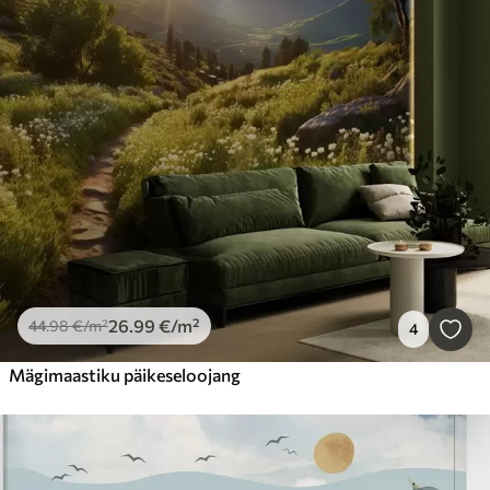
26
.99
€
/m²
44
.98
€
/m²
4
Mägimaastiku päikeseloojang