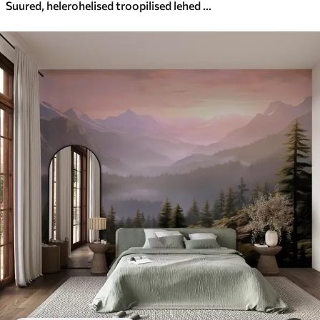
Suured, helerohelised troopilised lehed pehmetes pastelltoonides, tekstuurne kunst