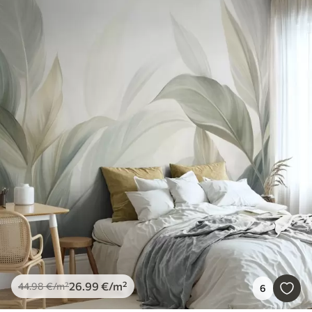
26
.99
€
/m²
44
.98
€
/m²
6