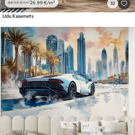
26
.99
€
/m²
44
.98
€
/m²
32
Udu Kasemets