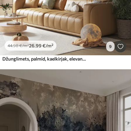
26
.99
€
/m²
44
.98
€
/m²
9
Džunglimets, palmid, kaelkirjak, elevant, seepra, akvarell, rohelus, banaanipuu, lilled