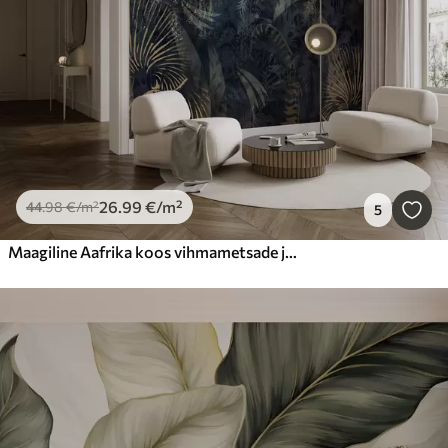
26
.99
€
/m²
44
.98
€
/m²
5
Maagiline Aafrika koos vihmametsade ja vektorelementidega pruunikas toonis