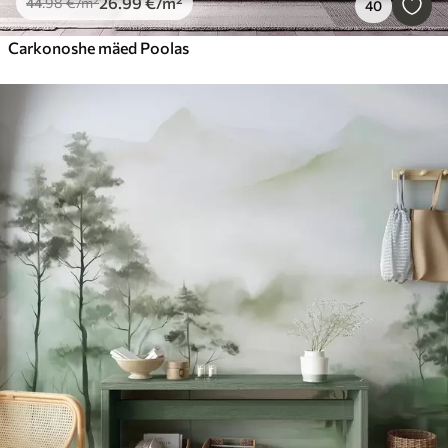
26
.99
€
/m²
44
.98
€
/m²
40
Carkonoshe mäed Poolas