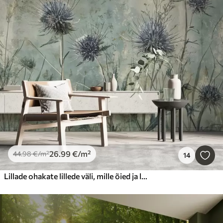
26
.99
€
/m²
44
.98
€
/m²
14
Lillade ohakate lillede väli, mille õied ja lehed on hägused vintage-tekstuuriga taustal