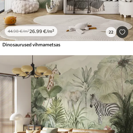
26
.99
€
/m²
44
.98
€
/m²
22
Dinosaurused vihmametsas