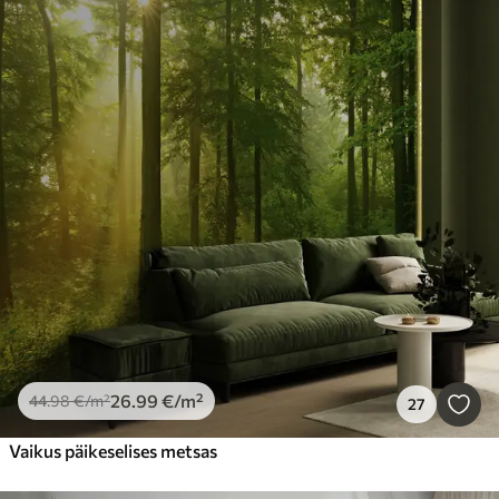
26
.99
€
/m²
44
.98
€
/m²
27
Vaikus päikeselises metsas