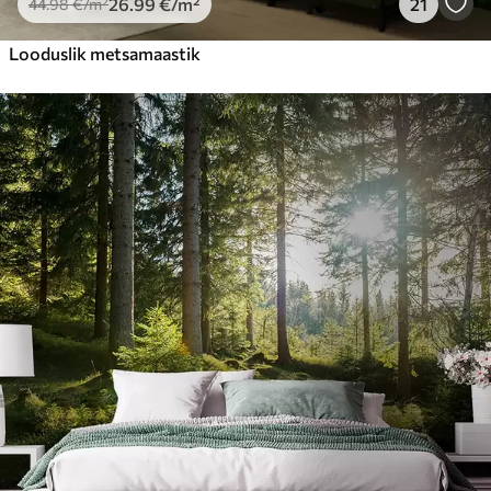
26
.99
€
/m²
21
44
.98
€
/m²
Looduslik metsamaastik