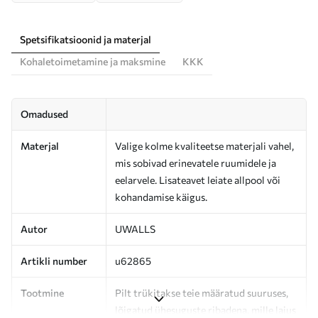
Spetsifikatsioonid ja materjal
Kohaletoimetamine ja maksmine
KKK
Omadused
Materjal
Valige kolme kvaliteetse materjali vahel,
mis sobivad erinevatele ruumidele ja
eelarvele. Lisateavet leiate allpool või
kohandamise käigus.
Autor
UWALLS
Artikli number
u62865
Tootmine
Pilt trükitakse teie määratud suuruses,
lõigatud ühesuguste ribadena, mille laius