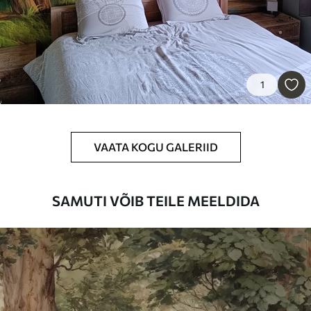
Premium vinüül
65
.00
39
.00
€
/m²
1
Peel and Stick
81
.67
49
.00
€
/m²
VAATA KOGU GALERIID
SAMUTI VÕIB TEILE MEELDIDA