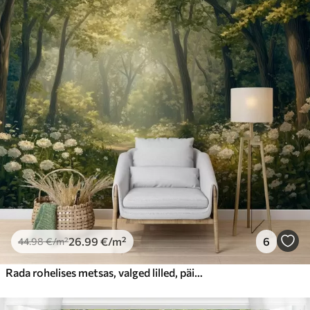
26
.99
€
/m²
6
44
.98
€
/m²
Rada rohelises metsas, valged lilled, päikesevalgus, akrüülstiilis joonistus