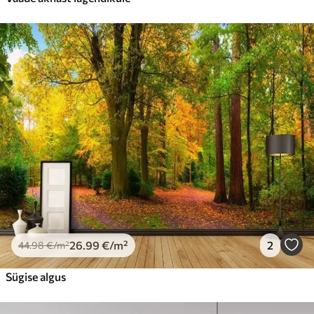
26
.99
€
/m²
2
44
.98
€
/m²
Sügise algus