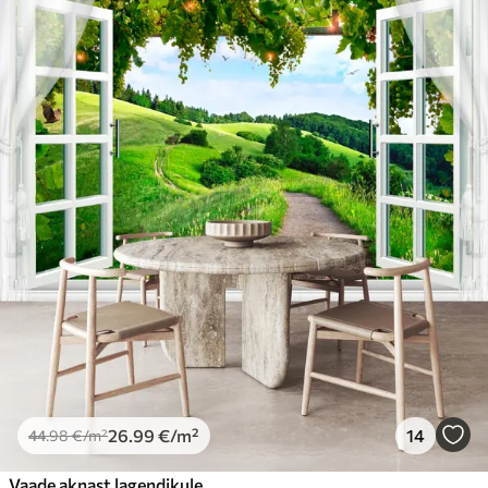
26
.99
€
/m²
14
44
.98
€
/m²
Vaade aknast lagendikule