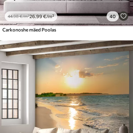
26
.99
€
/m²
40
44
.98
€
/m²
Carkonoshe mäed Poolas