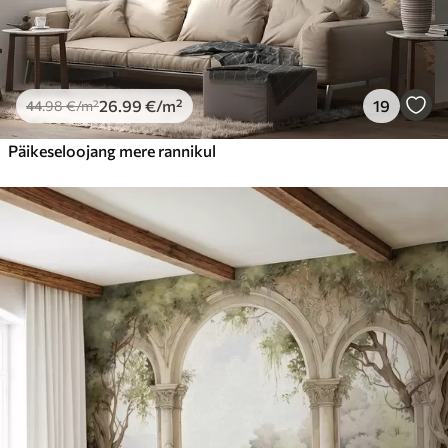
26
.99
€
/m²
19
44
.98
€
/m²
Päikeseloojang mere rannikul