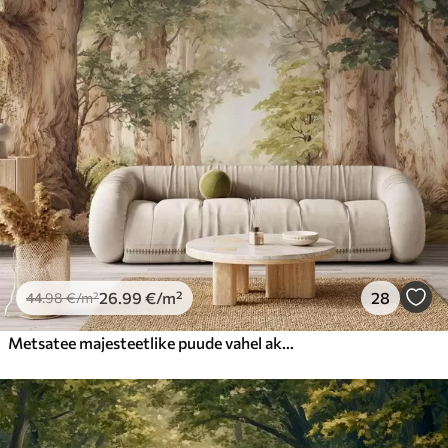
26
.99
€
/m²
28
44
.98
€
/m²
Metsatee majesteetlike puude vahel akvarellstiilis