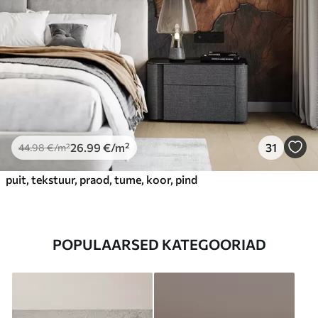
26
.99
€
/m²
31
44
.98
€
/m²
puit, tekstuur, praod, tume, koor, pind
POPULAARSED KATEGOORIAD