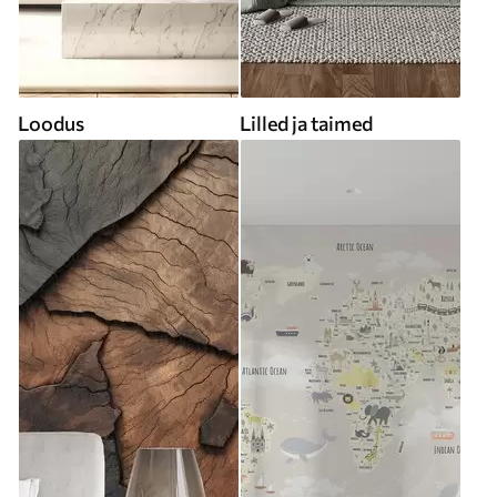
Loodus
Lilled ja taimed