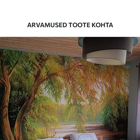
on kuni 50 cm.
Lisaks
Võite lisada lakikihti ja/või tapeediliimi.
ARVAMUSED TOOTE KOHTA
Puhastamine
Tapeeti saab õrnalt puhastada pehme
käsnaga. Lakkviimistlusega tapeedid
võib puhastada veega.
Rakendusmeetod
Suurepärane rakendus
Saadaolevad materjalid
Standard
44
.98
26
.99
€
/m²
Premium
56
.67
34
.00
€
/m²