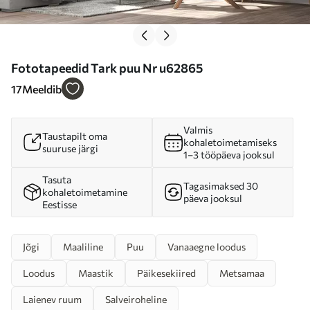
Fototapeedid Tark puu Nr u62865
17
Meeldib
Valmis
Taustapilt oma
kohaletoimetamiseks
suuruse järgi
1–3 tööpäeva jooksul
Tasuta
Tagasimaksed 30
kohaletoimetamine
päeva jooksul
Eestisse
Jõgi
Maaliline
Puu
Vanaaegne loodus
Loodus
Maastik
Päikesekiired
Metsamaa
Laienev ruum
Salveiroheline