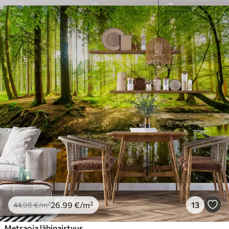
26
.99
€
/m²
13
44
.98
€
/m²
Metsaoja läbipaistvus