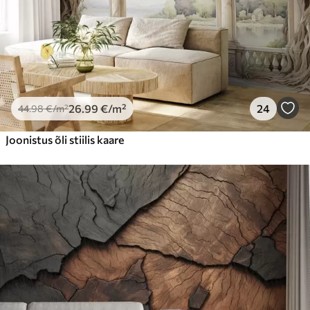
26
.99
€
/m²
24
44
.98
€
/m²
Joonistus õli stiilis kaare