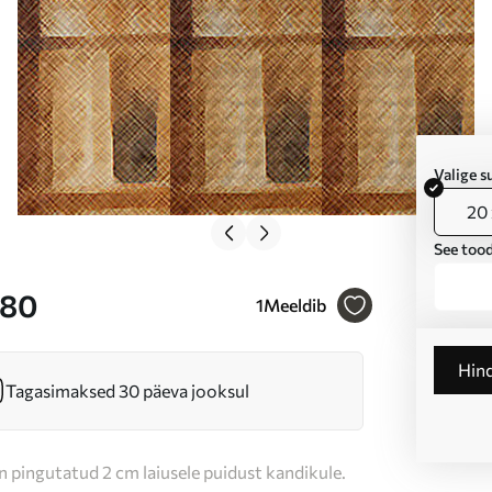
Valige 
20 
See tood
680
1
Meeldib
Hin
Tagasimaksed 30 päeva jooksul
n pingutatud 2 cm laiusele puidust kandikule.