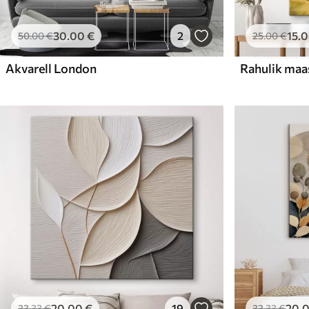
30
.00
€
2
15
.
50
.00
€
25
.00
€
Akvarell London
Rahulik maa
20
.00
€
19
20
.
33
.33
€
33
.33
€