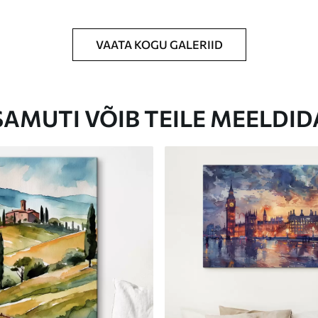
VAATA KOGU GALERIID
Eco-Premium
Hind Alates
23
.00
€
SAMUTI VÕIB TEILE MEELDID