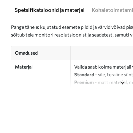
Spetsifikatsioonid ja materjal
Kohaletoimetami
Pange tähele: kujutatud esemete pildid ja värvid võivad pisu
sõltub teie monitori resolutsioonist ja seadetest, samuti v
Omadused
Materjal
Valida saab kolme materjali 
Standard
- sile, teraline sün
Premium
- matt materjal, m
Eco-Premium
- 100% puuvil
Autor
UWALLS
Artikli number
s47680
Lisaks
Võite lisada lakikihti.