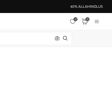
40% ALLAHINDLUS
0
0