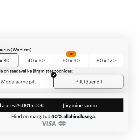
suurus (WxH cm)
HIT
x 30
40 x 60
60 x 90
80 x 120
e on saadaval ka järgmistes toonides:
Modulaarne pilt
Pilt lõuendil
d alates
25
.00
15
.00
€
Järgmine samm
Hind on märgitud
40% allahindlusega
.