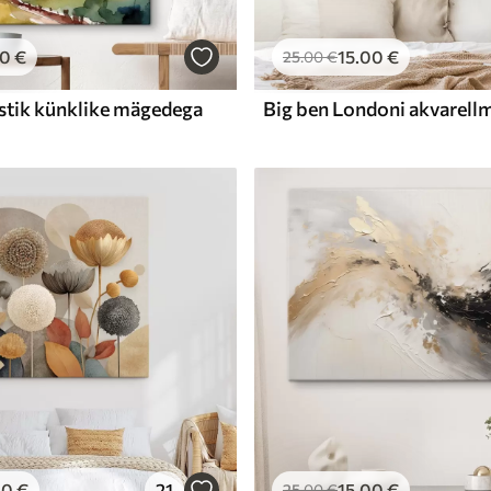
00
€
15
.00
€
25
.00
€
stik künklike mägedega
Big ben Londoni akvarell
00
€
21
15
.00
€
25
.00
€