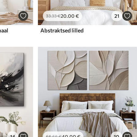
20
.00
€
21
33
.33
€
maal
Abstraktsed lilled
14
40
.00
€
10
66
.66
€