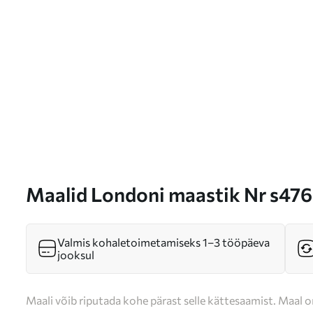
Maalid Londoni maastik Nr s47
Valmis kohaletoimetamiseks 1–3 tööpäeva
jooksul
Maali võib riputada kohe pärast selle kättesaamist. Maal o