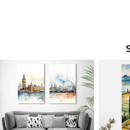
Saadaolevad materjalid
Standard
Premium
Hind Alates
15
.00
€
Hind Alates
19
.00
€