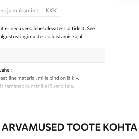
ne ja maksmine
KKK
t erineda veebilehel olevatest piltidest. See
algustustingimustest pildistamise ajal.
vahel:
teetiline materjal, mille pind on läikiv.
is sarnaneb kunstnike lõuenditele.
last valmistatud kvaliteetne lõuend.
ARVAMUSED TOOTE KOHTA