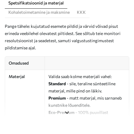
Spetsifikatsioonid ja materjal
Kohaletoimetamine ja maksmine
KKK
Pange tähele: kujutatud esemete pildid ja värvid võivad pisut
erineda veebilehel olevatest piltidest. See sõltub teie monitori
resolutsioonist ja seadetest, samuti valgustustingimustest
pildistamise ajal.
Omadused
Materjal
Valida saab kolme materjali vahel:
Standard
- sile, teraline sünteetiline
materjal, mille pind on läikiv.
Premium
- matt materjal, mis sarnaneb
kunstnike lõuenditele.
Eco-Premium
- 100% puuvillast
valmistatud kvaliteetne lõuend.
Autor
UWALLS