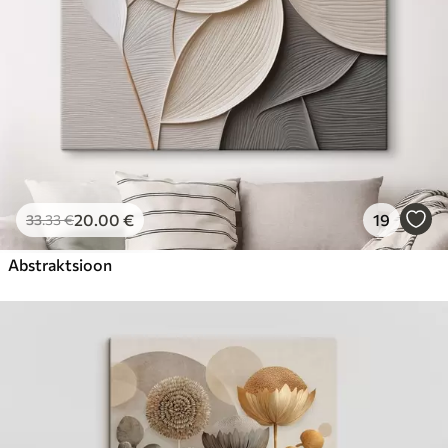
20
.00
€
19
33
.33
€
Abstraktsioon