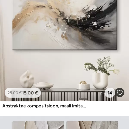
15
.00
€
14
25
.00
€
Abstraktne kompositsioon, maali imitatsioon