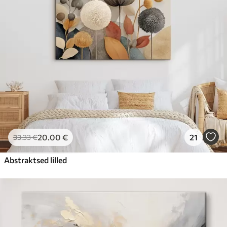
20
.00
€
21
33
.33
€
Abstraktsed lilled