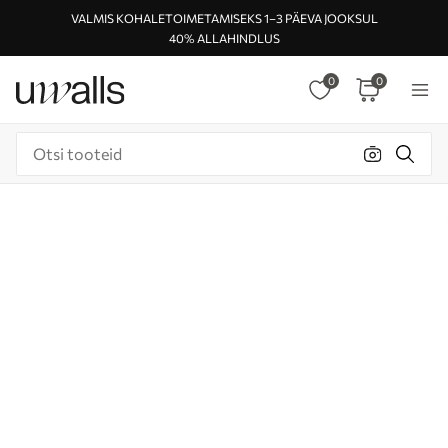
VALMIS KOHALETOIMETAMISEKS 1–3 PÄEVA JOOKSUL
40% ALLAHINDLUS
0
0