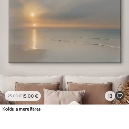
15
.00
€
13
25
.00
€
Koidula mere ääres