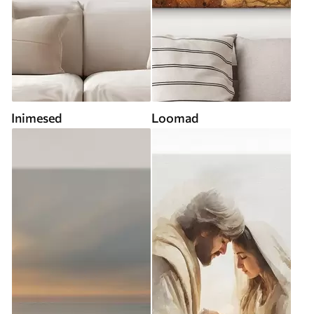
Inimesed
Loomad