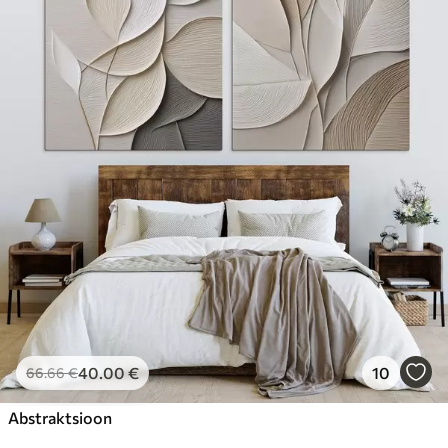
40
.00
€
10
66
.66
€
Abstraktsioon