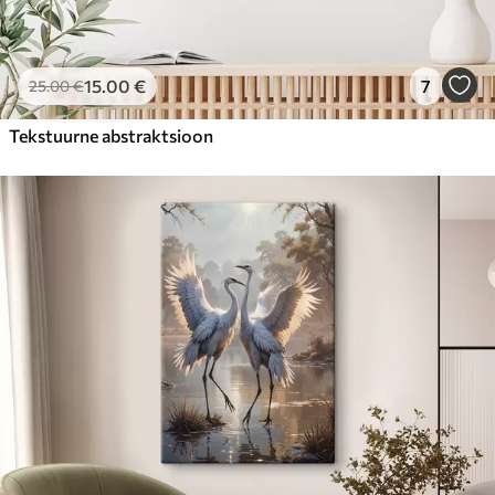
15
.00
€
7
25
.00
€
Tekstuurne abstraktsioon