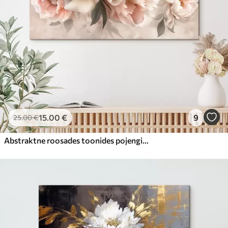
15
.00
€
9
25
.00
€
Abstraktne roosades toonides pojengide kimp