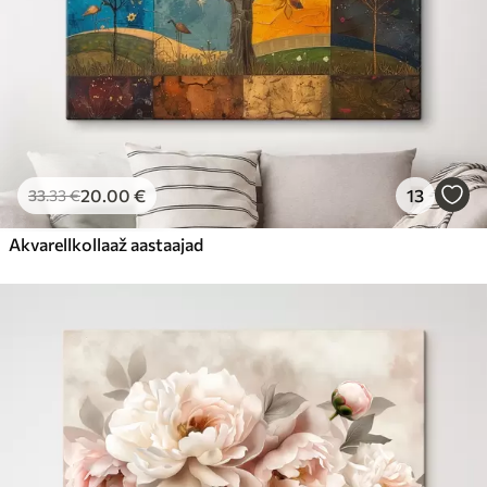
20
.00
€
13
33
.33
€
Akvarellkollaaž aastaajad