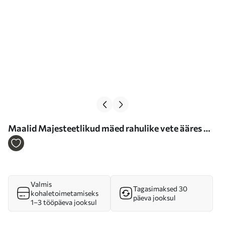
Maalid Majesteetlikud mäed rahulike vete ääres Nr
s36685
Valmis
Tagasimaksed 30
kohaletoimetamiseks
päeva jooksul
1–3 tööpäeva jooksul