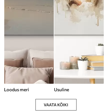
Loodus meri
Usuline
VAATA KÕIKI