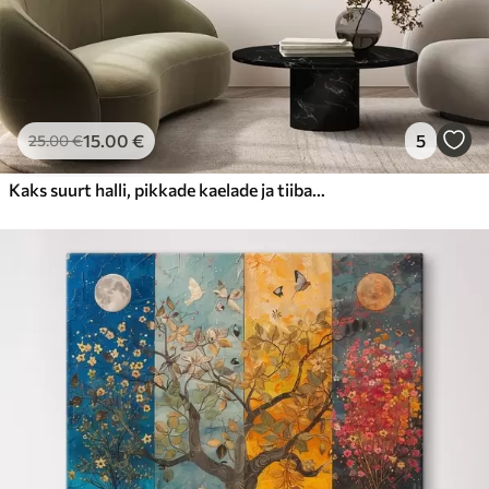
15
.00
€
5
25
.00
€
Kaks suurt halli, pikkade kaelade ja tiibadega kraanat, mis seisavad puudest ümbritsetud udujärves