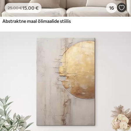
15
.00
€
16
25
.00
€
Abstraktne maal õlimaalide stiilis