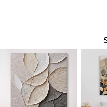
Saadaolevad materjalid
Standard
Premium
Hind Alates
15
.00
€
Hind Alates
19
.00
€