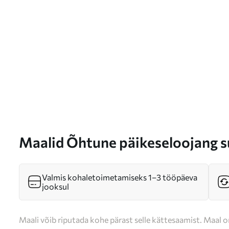
Maalid Õhtune päikeseloojang s
Valmis kohaletoimetamiseks 1–3 tööpäeva
jooksul
Maali võib riputada kohe pärast selle kättesaamist. Maal o