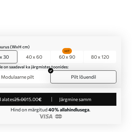
suurus (WxH cm)
HIT
x 30
40 x 60
60 x 90
80 x 120
e on saadaval ka järgmistes toonides:
Modulaarne pilt
Pilt lõuendil
d alates
25
.00
15
.00
€
Järgmine samm
Hind on märgitud
40% allahindlusega
.