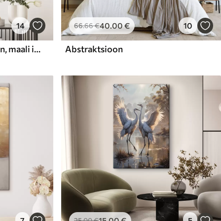
14
40
.00
€
10
66
.66
€
Abstraktne kompositsioon, maali imitatsioon
Abstraktsioon
7
15
.00
€
5
25
.00
€