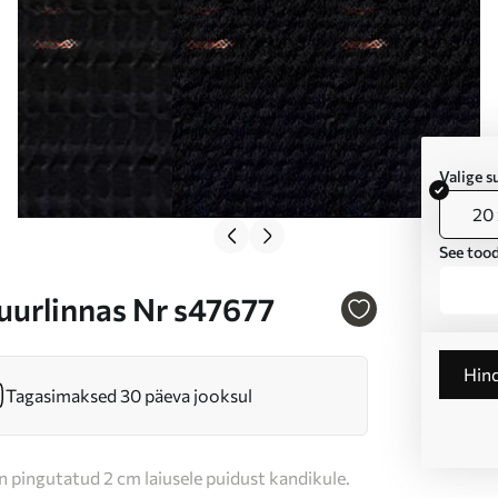
Valige 
20 
See tood
uurlinnas Nr s47677
Hin
Tagasimaksed 30 päeva jooksul
n pingutatud 2 cm laiusele puidust kandikule.