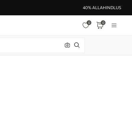
40% ALLAHINDLUS
0
0