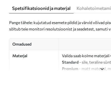
Spetsifikatsioonid ja materjal
Kohaletoimetami
Pange tähele: kujutatud esemete pildid ja värvid võivad pisu
sõltub teie monitori resolutsioonist ja seadetest, samuti v
Omadused
Materjal
Valida saab kolme materjali 
Standard
- sile, teraline sün
Premium
- matt materjal, m
Eco-Premium
- 100% puuvil
Autor
UWALLS
Artikli number
s47677
Lisaks
Võite lisada lakikihti.