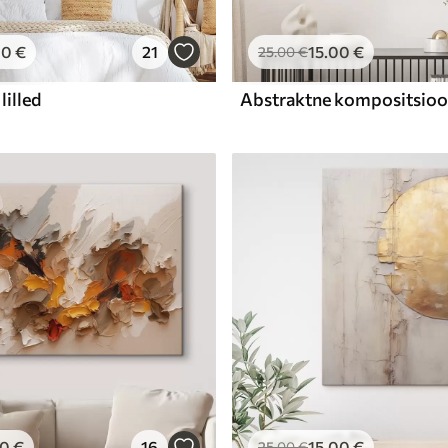
00
€
21
15
.00
€
25
.00
€
lilled
00
€
16
15
.00
€
25
.00
€