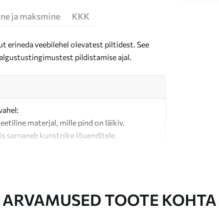
ne ja maksmine
KKK
t erineda veebilehel olevatest piltidest. See
algustustingimustest pildistamise ajal.
vahel:
teetiline materjal, mille pind on läikiv.
is sarnaneb kunstnike lõuenditele.
last valmistatud kvaliteetne lõuend.
ARVAMUSED TOOTE KOHTA