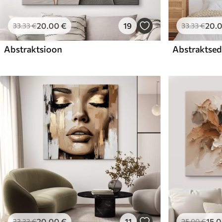
20
.00
€
19
20
.
33
.33
€
33
.33
€
Abstraktsioon
Abstraktsed 
20
.00
€
11
15
.
33
.33
€
25
.00
€