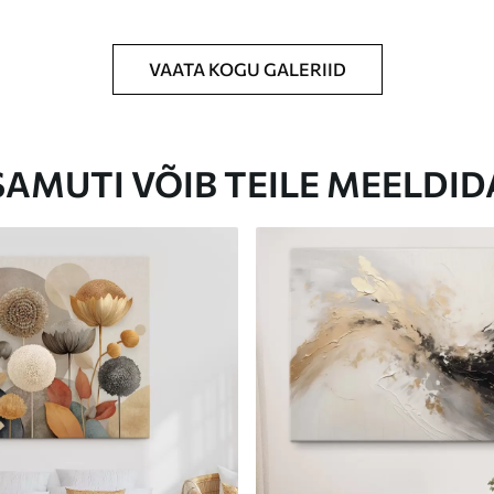
VAATA KOGU GALERIID
Eco-Premium
Hind Alates
23
.00
€
SAMUTI VÕIB TEILE MEELDID