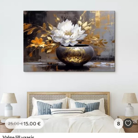
15
.00
€
8
25
.00
€
Valge lill vaasis