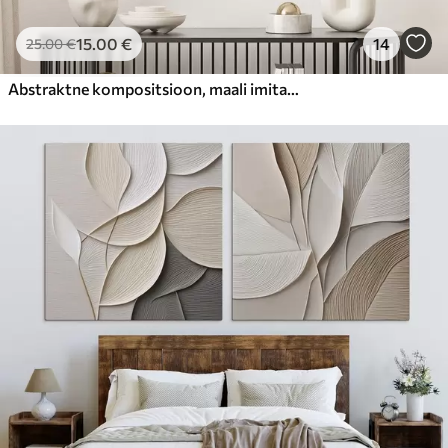
15
.00
€
14
25
.00
€
Abstraktne kompositsioon, maali imitatsioon