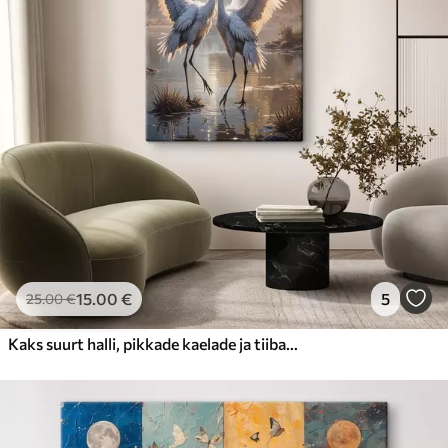
15
.00
€
5
25
.00
€
Kaks suurt halli, pikkade kaelade ja tiibadega kraanat, mis seisavad puudest ümbritsetud udujärves