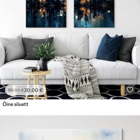
Hind Alates
23
.00
€
30
.00
€
50
.00
€
Öine siluett