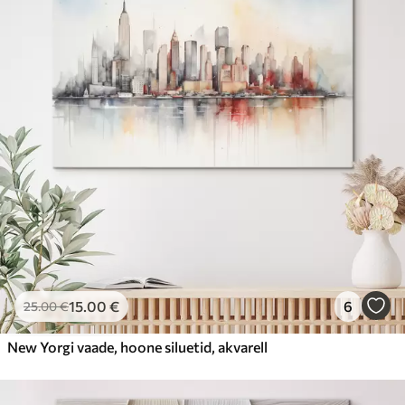
15
.00
€
6
25
.00
€
New Yorgi vaade, hoone siluetid, akvarell