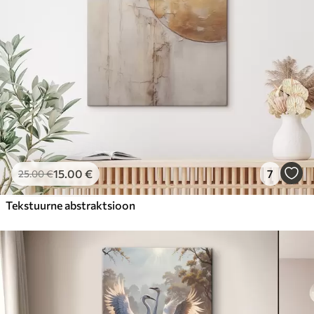
15
.00
€
7
25
.00
€
Tekstuurne abstraktsioon