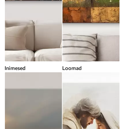
Inimesed
Loomad