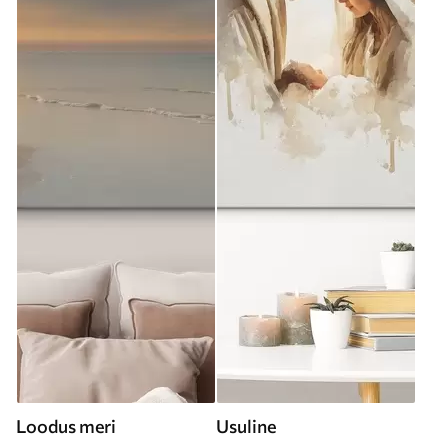
Loodus meri
Usuline