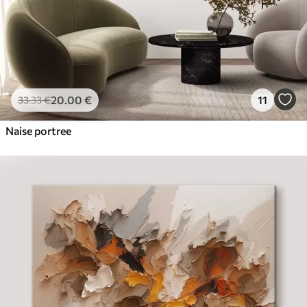
20
.00
€
11
33
.33
€
Naise portree