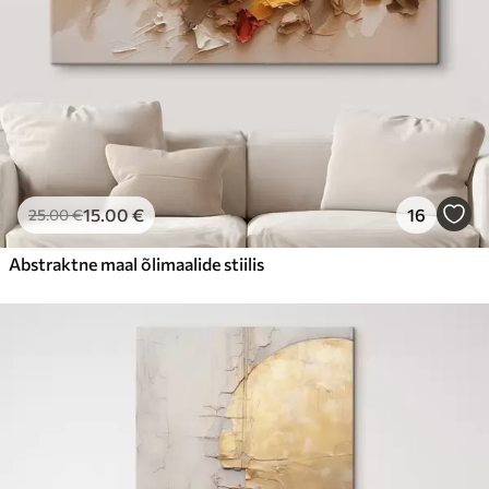
15
.00
€
16
25
.00
€
Abstraktne maal õlimaalide stiilis