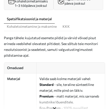
kohaletoimetamiseks
päeva jooksul
1–3 tööpäeva jooksul
Spetsifikatsioonid ja materjal
Kohaletoimetamine ja maksmine
KKK
Pange tähele: kujutatud esemete pildid ja värvid võivad pisut
erineda veebilehel olevatest piltidest. See sõltub teie monitori
resolutsioonist ja seadetest, samuti valgustustingimustest
pildistamise ajal.
Omadused
Materjal
Valida saab kolme materjali vahel:
Standard
- sile, teraline sünteetiline
materjal, mille pind on läikiv.
Premium
- matt materjal, mis sarnaneb
kunstnike lõuenditele.
Eco-Premium
- 100% puuvillast