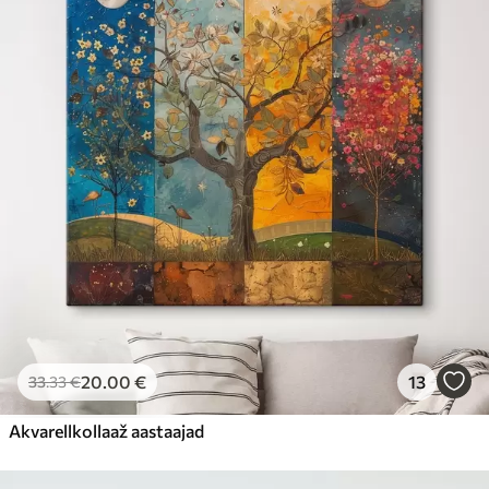
20
.00
€
13
33
.33
€
Akvarellkollaaž aastaajad