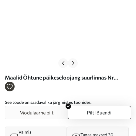
Maalid Õhtune päikeseloojang suurlinnas Nr
s47676
See toode on saadaval ka järgmistes toonides:
Modulaarne pilt
Pilt lõuendil
Valmis
Tagasimaksed 30