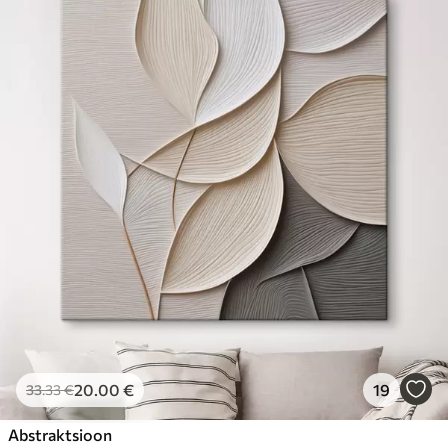
20
.00
€
19
33
.33
€
Abstraktsioon