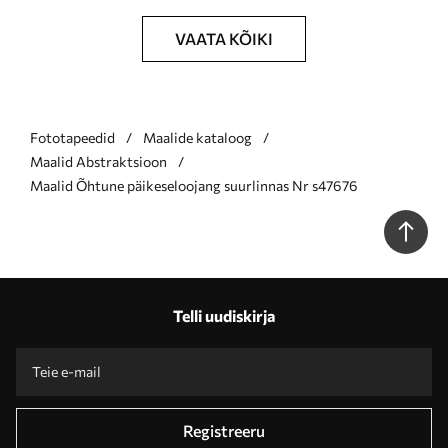
VAATA KÕIKI
Fototapeedid
Maalide kataloog
Maalid Abstraktsioon
Maalid Õhtune päikeseloojang suurlinnas Nr s47676
Telli uudiskirja
Registreeru