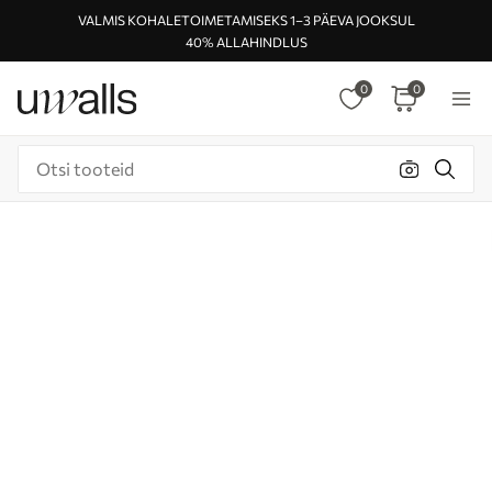
VALMIS KOHALETOIMETAMISEKS 1–3 PÄEVA JOOKSUL
40% ALLAHINDLUS
0
0