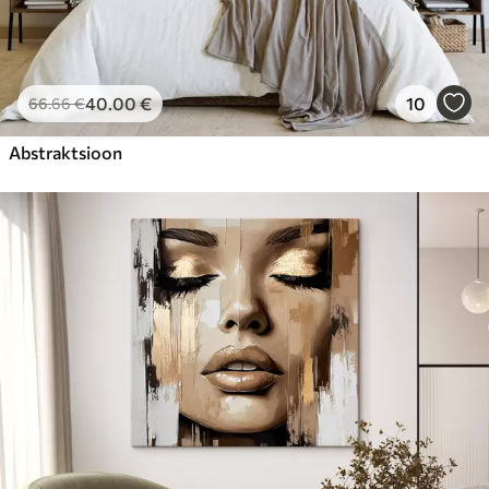
40
.00
€
10
66
.66
€
Abstraktsioon