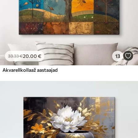
20
.00
€
13
33
.33
€
Akvarellkollaaž aastaajad