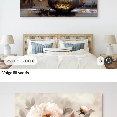
15
.00
€
8
25
.00
€
Valge lill vaasis