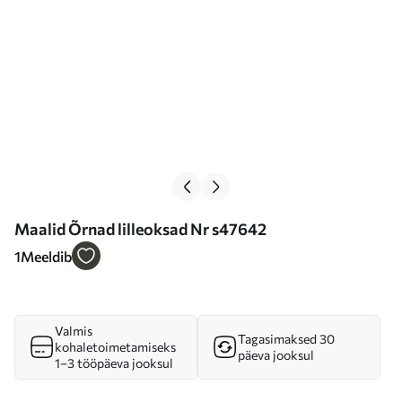
Maalid Õrnad lilleoksad Nr s47642
1
Meeldib
Valmis
Tagasimaksed 30
kohaletoimetamiseks
päeva jooksul
1–3 tööpäeva jooksul