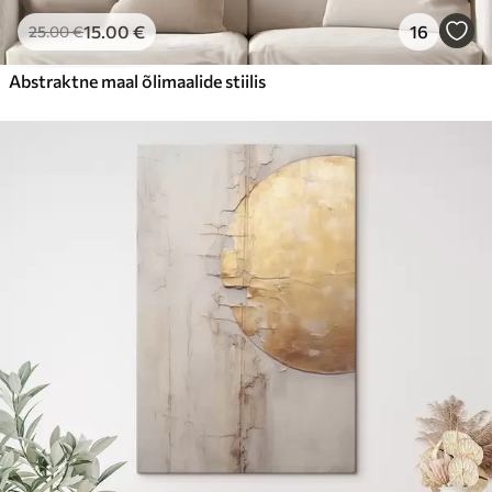
15
.00
€
16
25
.00
€
Abstraktne maal õlimaalide stiilis