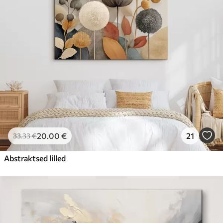
20
.00
€
21
33
.33
€
Abstraktsed lilled