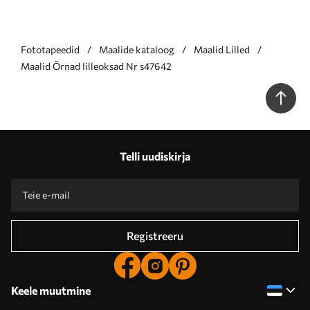
Fototapeedid
Maalide kataloog
Maalid Lilled
Maalid Õrnad lilleoksad Nr s47642
Telli uudiskirja
Registreeru
Keele muutmine