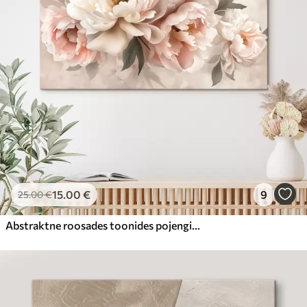
15
.00
€
9
25
.00
€
Abstraktne roosades toonides pojengide kimp