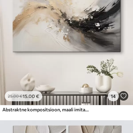
15
.00
€
14
25
.00
€
Abstraktne kompositsioon, maali imitatsioon