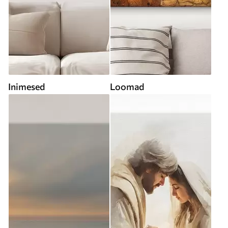
Inimesed
Loomad