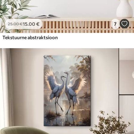
15
.00
€
7
25
.00
€
Tekstuurne abstraktsioon