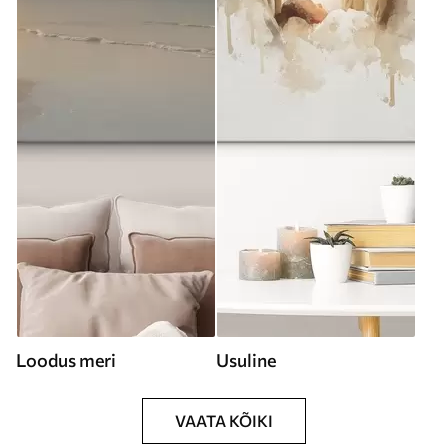
Loodus meri
Usuline
VAATA KÕIKI