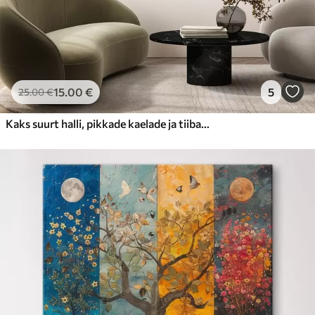
15
.00
€
5
25
.00
€
Kaks suurt halli, pikkade kaelade ja tiibadega kraanat, mis seisavad puudest ümbritsetud udujärves