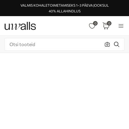
VALMIS KOHALETOIMETAMISEKS 1–3 PÄEVA JOOKSUL
40% ALLAHINDLUS
0
0