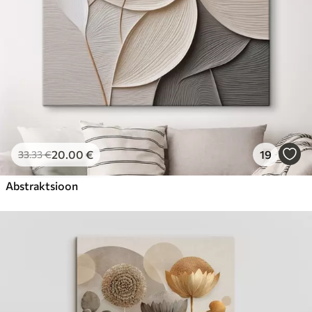
20
.00
€
19
33
.33
€
Abstraktsioon