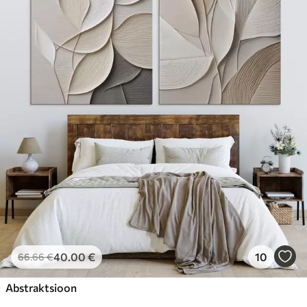
40
.00
€
10
66
.66
€
Abstraktsioon