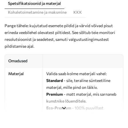
Spetsifikatsioonid ja materjal
Kohaletoimetamine ja maksmine
KKK
Pange tähele: kujutatud esemete pildid ja värvid võivad pisut
erineda veebilehel olevatest piltidest. See sõltub teie monitori
resolutsioonist ja seadetest, samuti valgustustingimustest
pildistamise ajal.
Omadused
Materjal
Valida saab kolme materjali vahel:
Standard
- sile, teraline sünteetiline
materjal, mille pind on läikiv.
Premium
- matt materjal, mis sarnaneb
kunstnike lõuenditele.
Eco-Premium
- 100% puuvillast
valmistatud kvaliteetne lõuend.
Autor
UWALLS