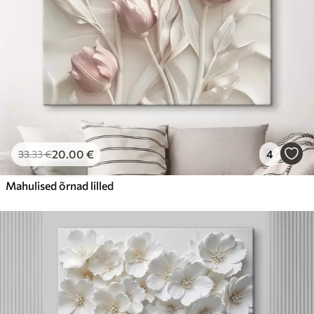
20
.00
€
4
33
.33
€
Mahulised õrnad lilled