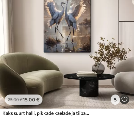
15
.00
€
5
25
.00
€
Kaks suurt halli, pikkade kaelade ja tiibadega kraanat, mis seisavad puudest ümbritsetud udujärves