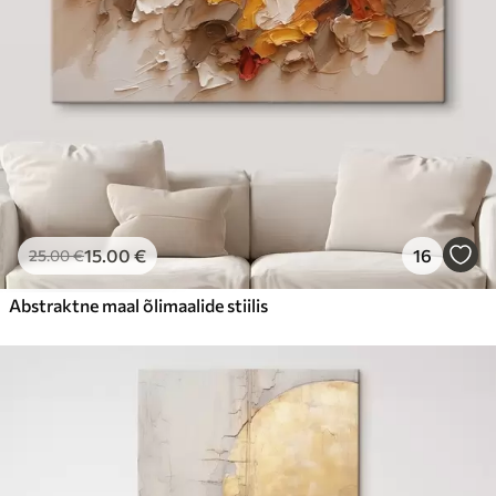
15
.00
€
16
25
.00
€
Abstraktne maal õlimaalide stiilis