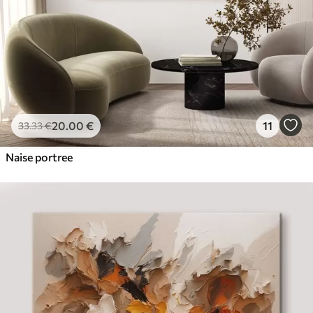
20
.00
€
11
33
.33
€
Naise portree