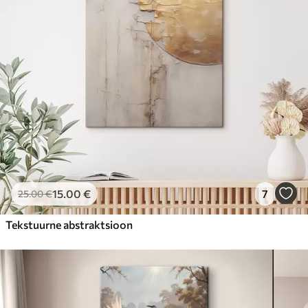
15
.00
€
7
25
.00
€
Tekstuurne abstraktsioon