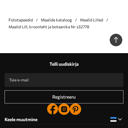
Fototapeedid
Maalide kataloog
Maalid Lilled
Maalid Lill, kroonleht ja botaanika Nr s32778
Telli uudiskirja
Registreeru
Keele muutmine