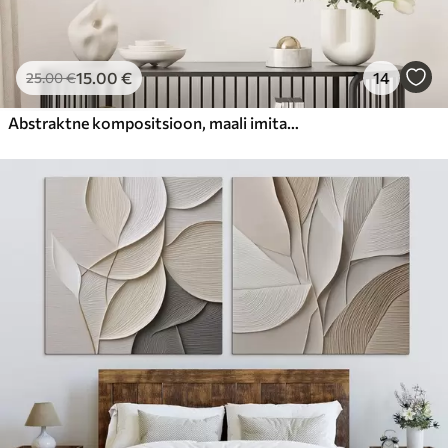
15
.00
€
14
25
.00
€
Abstraktne kompositsioon, maali imitatsioon