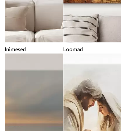
Inimesed
Loomad