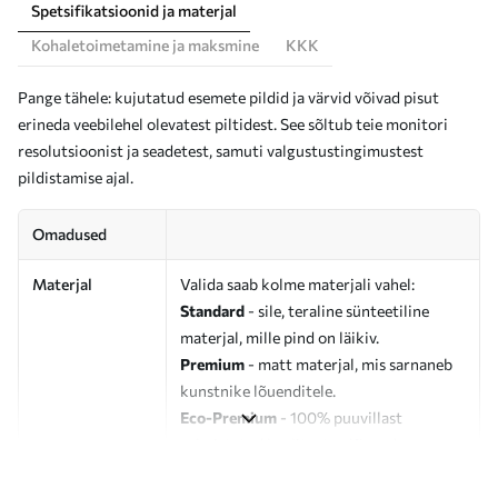
Spetsifikatsioonid ja materjal
Kohaletoimetamine ja maksmine
KKK
Pange tähele: kujutatud esemete pildid ja värvid võivad pisut
erineda veebilehel olevatest piltidest. See sõltub teie monitori
resolutsioonist ja seadetest, samuti valgustustingimustest
pildistamise ajal.
Omadused
Materjal
Valida saab kolme materjali vahel:
Standard
- sile, teraline sünteetiline
materjal, mille pind on läikiv.
Premium
- matt materjal, mis sarnaneb
kunstnike lõuenditele.
Eco-Premium
- 100% puuvillast
valmistatud kvaliteetne lõuend.
Autor
UWALLS