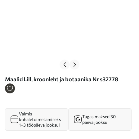
Maalid Lill, kroonleht ja botaanika Nr s32778
Valmis
Tagasimaksed 30
kohaletoimetamiseks
päeva jooksul
1–3 tööpäeva jooksul