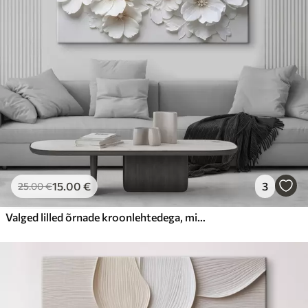
15
.00
€
3
25
.00
€
Valged lilled õrnade kroonlehtedega, mis on paigutatud kauni lillemustriga heledal taustal