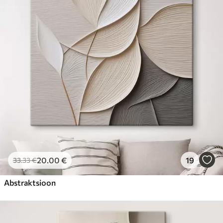
20
.00
€
19
33
.33
€
Abstraktsioon