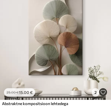
15
.00
€
2
25
.00
€
Abstraktne kompositsioon lehtedega