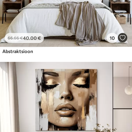
40
.00
€
10
66
.66
€
Abstraktsioon