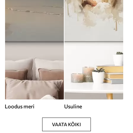
Loodus meri
Usuline
VAATA KÕIKI