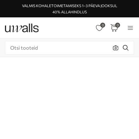
VALMIS KOHALETOIMETAMISEKS 1–3 PÄEVA JOOKSUL
40% ALLAHINDLUS
0
0