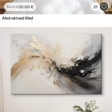
20
.00
€
21
33
.33
€
Abstraktsed lilled