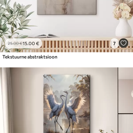
15
.00
€
7
25
.00
€
Tekstuurne abstraktsioon