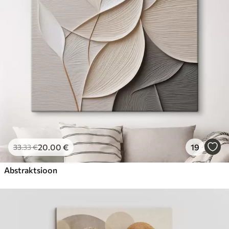
Hind Alates
23
.00
€
20
.00
€
19
33
.33
€
Abstraktsioon