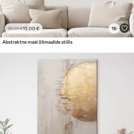
15
.00
€
16
25
.00
€
Abstraktne maal õlimaalide stiilis