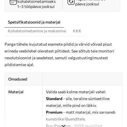
kohaletoimetamiseks
päeva jooksul
1–3 tööpäeva jooksul
Spetsifikatsioonid ja materjal
Kohaletoimetamine ja maksmine
KKK
Pange tähele: kujutatud esemete pildid ja värvid võivad pisut
erineda veebilehel olevatest piltidest. See sõltub teie monitori
resolutsioonist ja seadetest, samuti valgustustingimustest
pildistamise ajal.
Omadused
Materjal
Valida saab kolme materjali vahel:
Standard
- sile, teraline sünteetiline
materjal, mille pind on läikiv.
Premium
- matt materjal, mis sarnaneb
kunstnike lõuenditele.
Eco-Premium
- 100% puuvillast