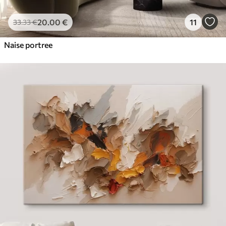
20
.00
€
11
33
.33
€
Naise portree