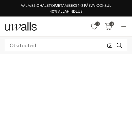
VALMIS KOHALETOIMETAMISEKS 1–3 PÄEVA JOOKSUL
40% ALLAHINDLUS
0
0