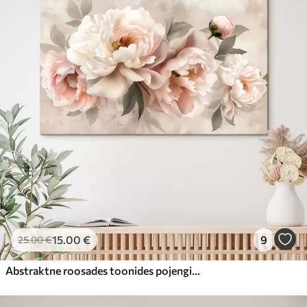
15
.00
€
9
25
.00
€
Abstraktne roosades toonides pojengide kimp