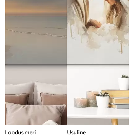
Loodus meri
Usuline