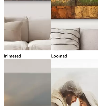
Inimesed
Loomad