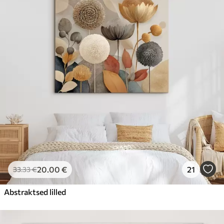
20
.00
€
21
33
.33
€
Abstraktsed lilled