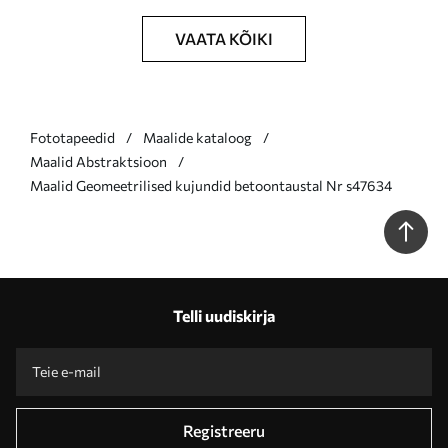
VAATA KÕIKI
Fototapeedid
Maalide kataloog
Maalid Abstraktsioon
Maalid Geomeetrilised kujundid betoontaustal Nr s47634
Telli uudiskirja
Registreeru