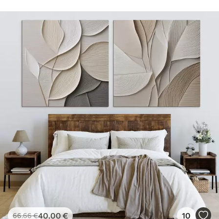
40
.00
€
10
66
.66
€