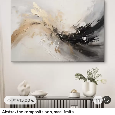
15
.00
€
14
25
.00
€
Abstraktne kompositsioon, maali imitatsioon