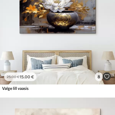
15
.00
€
8
25
.00
€
Valge lill vaasis