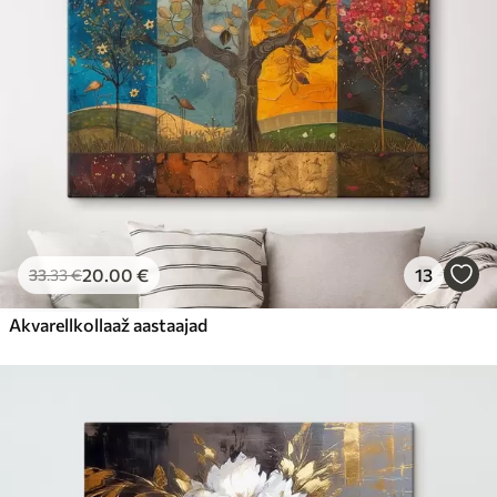
20
.00
€
13
33
.33
€
Akvarellkollaaž aastaajad