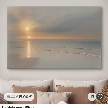
15
.00
€
13
25
.00
€
Koidula mere ääres