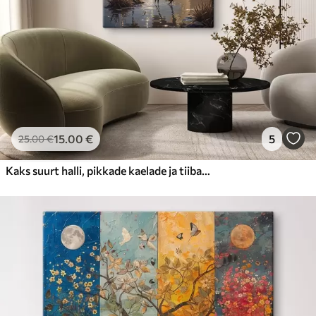
15
.00
€
5
25
.00
€
Kaks suurt halli, pikkade kaelade ja tiibadega kraanat, mis seisavad puudest ümbritsetud udujärves