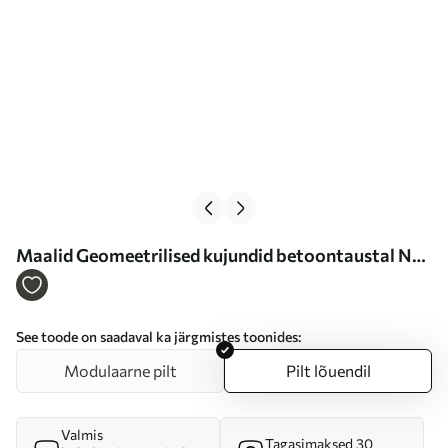
Maalid Geomeetrilised kujundid betoontaustal Nr
s47634
See toode on saadaval ka järgmistes toonides:
Modulaarne pilt
Pilt lõuendil
Valmis
Tagasimaksed 30