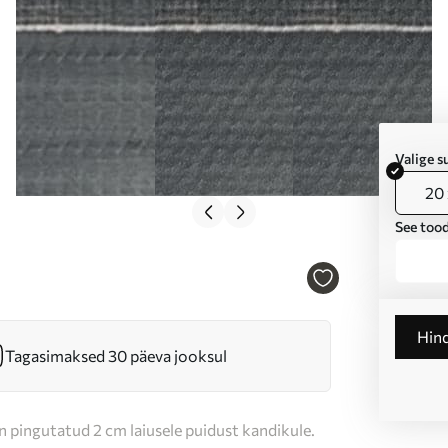
Valige 
20 
See tood
Hin
Tagasimaksed 30 päeva jooksul
n pingutatud 2 cm laiusele puidust kandikule.