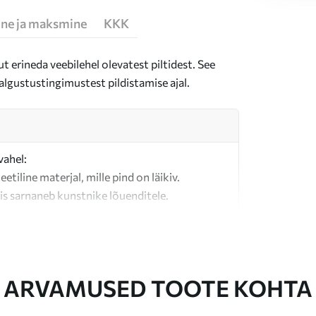
ne ja maksmine
KKK
t erineda veebilehel olevatest piltidest. See
algustustingimustest pildistamise ajal.
vahel:
teetiline materjal, mille pind on läikiv.
is sarnaneb kunstnike lõuenditele.
last valmistatud kvaliteetne lõuend.
ARVAMUSED TOOTE KOHTA