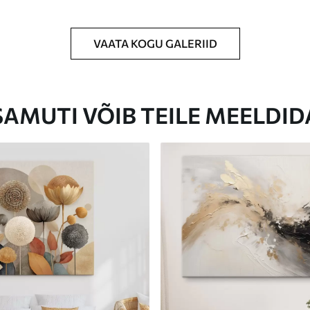
VAATA KOGU GALERIID
Eco-Premium
Hind Alates
23
.00
€
SAMUTI VÕIB TEILE MEELDID