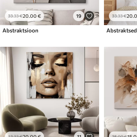
20
.00
€
19
20
.
33
.33
€
33
.33
€
Abstraktsioon
Abstraktsed 
20
.00
€
11
15
.
33
.33
€
25
.00
€