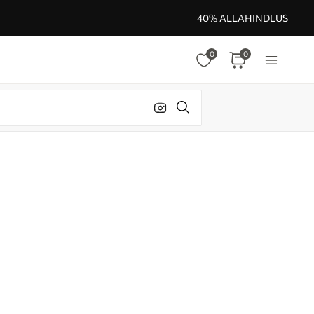
40% ALLAHINDLUS
0
0