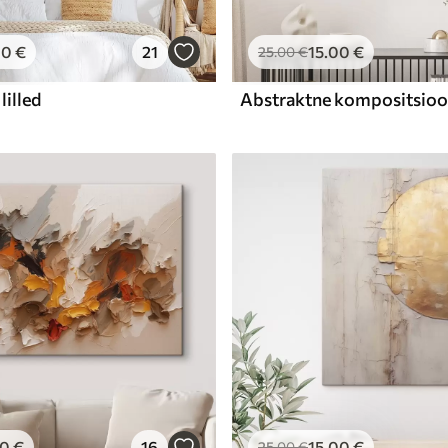
00
€
21
15
.00
€
25
.00
€
lilled
00
€
16
15
.00
€
25
.00
€