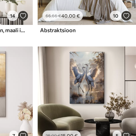
14
40
.00
€
10
66
.66
€
Abstraktne kompositsioon, maali imitatsioon
Abstraktsioon
7
15
.00
€
5
25
.00
€