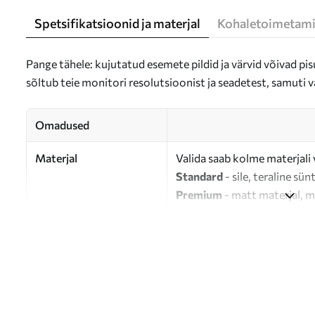
Spetsifikatsioonid ja materjal
Kohaletoimetami
Pange tähele: kujutatud esemete pildid ja värvid võivad pisu
sõltub teie monitori resolutsioonist ja seadetest, samuti v
Omadused
Materjal
Valida saab kolme materjali 
Standard
- sile, teraline sün
Premium
- matt materjal, m
Eco-Premium
- 100% puuvil
Autor
UWALLS
Artikli number
s47463
Lisaks
Võite lisada lakikihti.