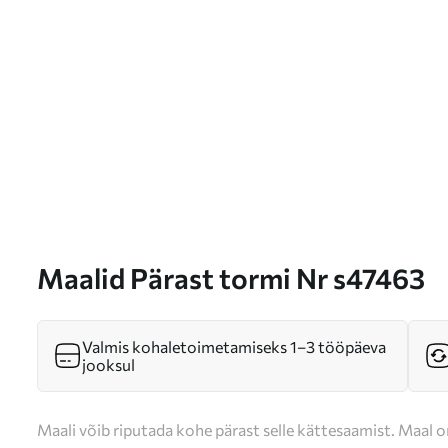
Maalid Pärast tormi Nr s47463
Valmis kohaletoimetamiseks 1–3 tööpäeva
jooksul
Maali võib riputada kohe pärast selle kättesaamist. Maal o