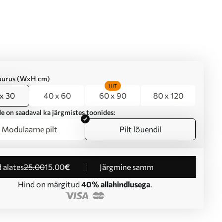
suurus (WxH cm)
HIT
x 30
40 x 60
60 x 90
80 x 120
e on saadaval ka järgmistes toonides:
Modulaarne pilt
Pilt lõuendil
d alates
25
.00
15
.00
€
Järgmine samm
Hind on märgitud
40% allahindlusega
.