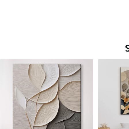
Saadaolevad materjalid
Standard
Premium
Hind Alates
15
.00
€
Hind Alates
19
.00
€