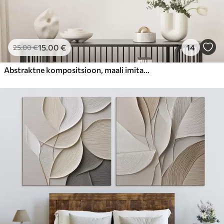
15
.00
€
14
25
.00
€
Abstraktne kompositsioon, maali imitatsioon