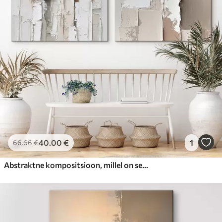
Hind Alates
31
.00
€
40
.00
€
1
66
.66
€
Abstraktne kompositsioon, millel on selge reljeef ja pastelsed aktsendid kaasaegses maalikunstis