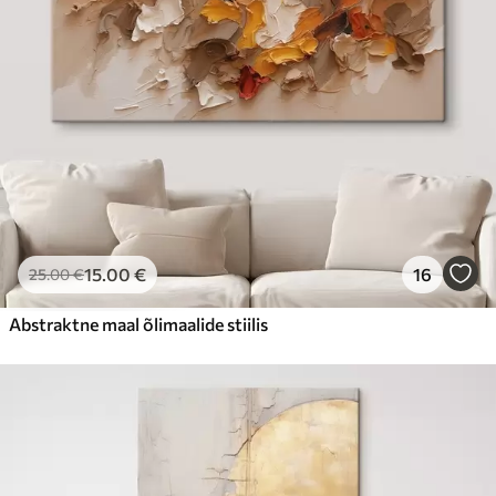
15
.00
€
16
25
.00
€
Abstraktne maal õlimaalide stiilis