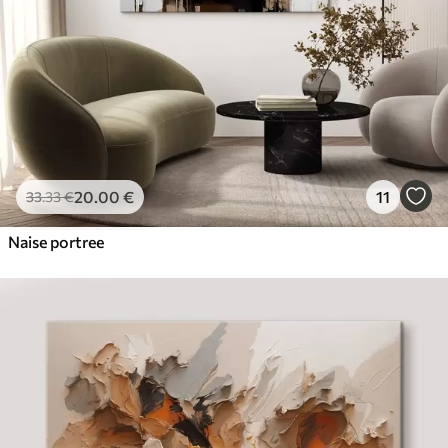
20
.00
€
11
33
.33
€
Naise portree