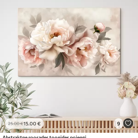
15
.00
€
9
25
.00
€
Abstraktne roosades toonides pojengide kimp