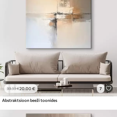
20
.00
€
7
33
.33
€
Abstraktsioon beeži toonides