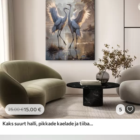
15
.00
€
5
25
.00
€
Kaks suurt halli, pikkade kaelade ja tiibadega kraanat, mis seisavad puudest ümbritsetud udujärves