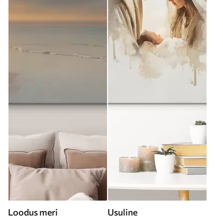
Loodus meri
Usuline