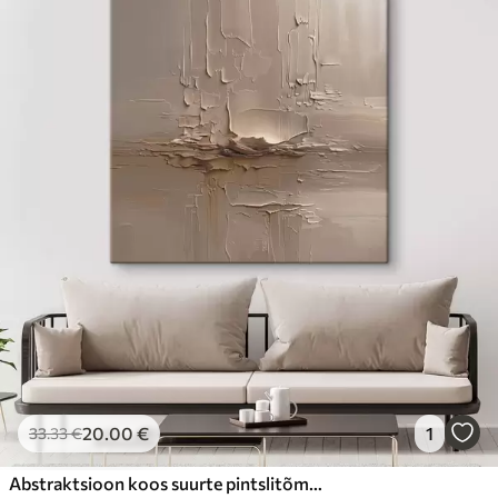
20
.00
€
1
33
.33
€
Abstraktsioon koos suurte pintslitõmmete jäljendamisega