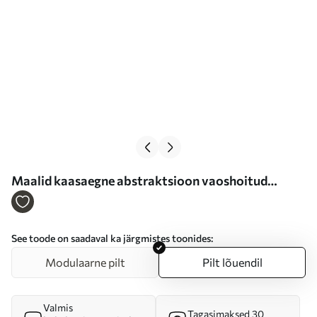
Maalid kaasaegne abstraktsioon vaoshoitud
toonides Nr s47121
See toode on saadaval ka järgmistes toonides:
Modulaarne pilt
Pilt lõuendil
Valmis
Tagasimaksed 30