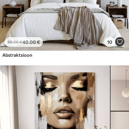
40
.00
€
10
66
.66
€
Abstraktsioon