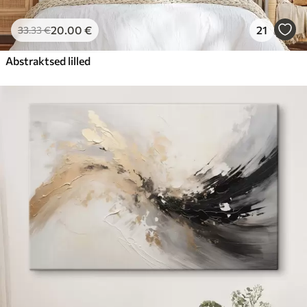
20
.00
€
21
33
.33
€
Abstraktsed lilled