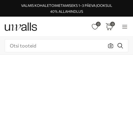
VALMIS KOHALETOIMETAMISEKS 1–3 PÄEVA JOOKSUL
40% ALLAHINDLUS
0
0