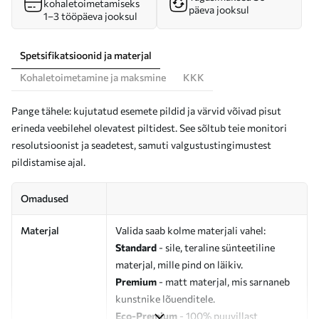
kohaletoimetamiseks
päeva jooksul
1–3 tööpäeva jooksul
Spetsifikatsioonid ja materjal
Kohaletoimetamine ja maksmine
KKK
Pange tähele: kujutatud esemete pildid ja värvid võivad pisut
erineda veebilehel olevatest piltidest. See sõltub teie monitori
resolutsioonist ja seadetest, samuti valgustustingimustest
pildistamise ajal.
Omadused
Materjal
Valida saab kolme materjali vahel:
Standard
- sile, teraline sünteetiline
materjal, mille pind on läikiv.
Premium
- matt materjal, mis sarnaneb
kunstnike lõuenditele.
Eco-Premium
- 100% puuvillast