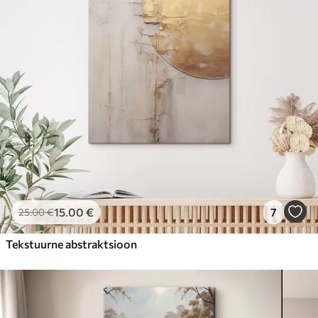
15
.00
€
7
25
.00
€
Tekstuurne abstraktsioon