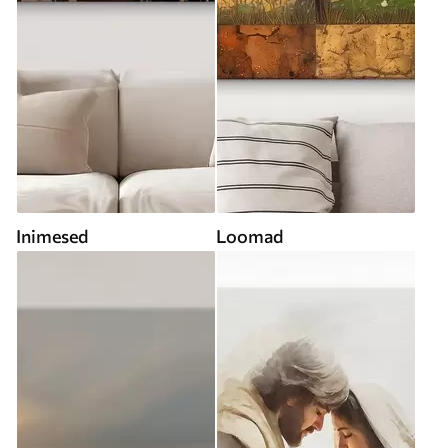
Inimesed
Loomad