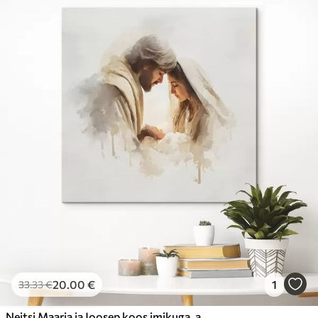
20
.00
€
1
33
.33
€
Neitsi Maarja ja Joosep koos imikuga, akvarellistiilis