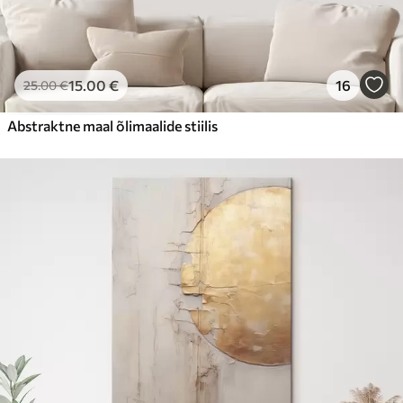
15
.00
€
16
25
.00
€
Abstraktne maal õlimaalide stiilis