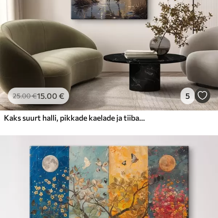
15
.00
€
5
25
.00
€
Kaks suurt halli, pikkade kaelade ja tiibadega kraanat, mis seisavad puudest ümbritsetud udujärves