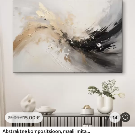
15
.00
€
14
25
.00
€
Abstraktne kompositsioon, maali imitatsioon