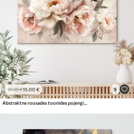
15
.00
€
9
25
.00
€
Abstraktne roosades toonides pojengide kimp