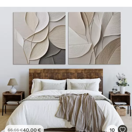
40
.00
€
10
66
.66
€