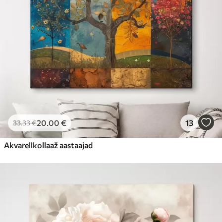
20
.00
€
13
33
.33
€
Akvarellkollaaž aastaajad