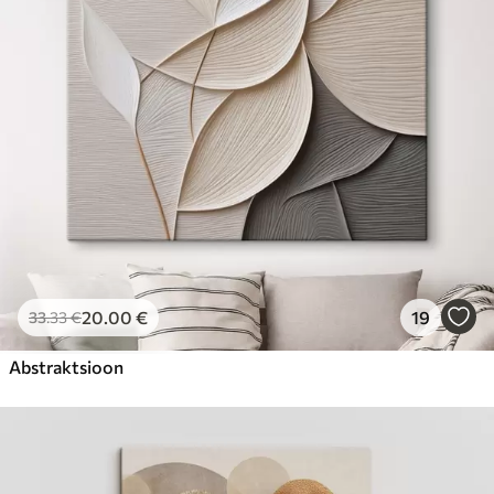
Hind Alates
23
.00
€
20
.00
€
19
33
.33
€
Abstraktsioon