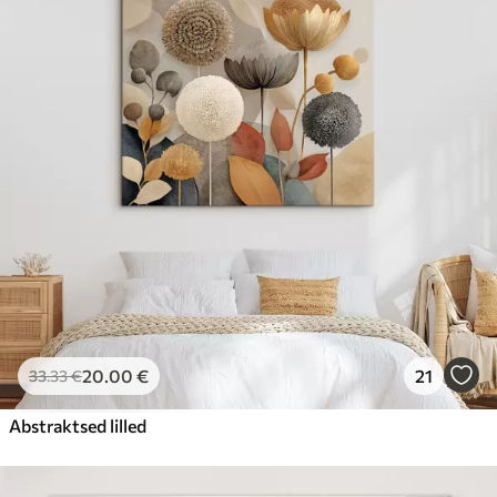
20
.00
€
21
33
.33
€
Abstraktsed lilled