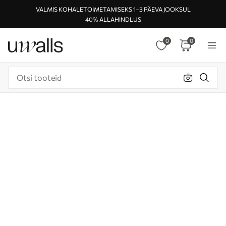
VALMIS KOHALETOIMETAMISEKS 1–3 PÄEVA JOOKSUL
40% ALLAHINDLUS
0
0