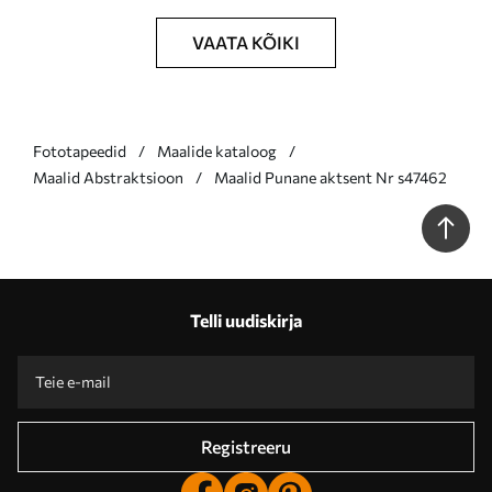
VAATA KÕIKI
Fototapeedid
Maalide kataloog
Maalid Abstraktsioon
Maalid Punane aktsent Nr s47462
Telli uudiskirja
Registreeru