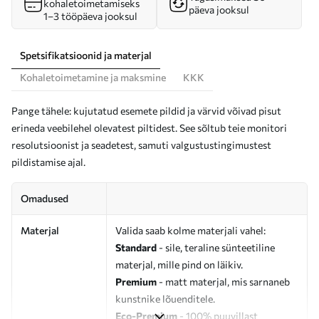
kohaletoimetamiseks
päeva jooksul
1–3 tööpäeva jooksul
Spetsifikatsioonid ja materjal
Kohaletoimetamine ja maksmine
KKK
Pange tähele: kujutatud esemete pildid ja värvid võivad pisut
erineda veebilehel olevatest piltidest. See sõltub teie monitori
resolutsioonist ja seadetest, samuti valgustustingimustest
pildistamise ajal.
Omadused
Materjal
Valida saab kolme materjali vahel:
Standard
- sile, teraline sünteetiline
materjal, mille pind on läikiv.
Premium
- matt materjal, mis sarnaneb
kunstnike lõuenditele.
Eco-Premium
- 100% puuvillast