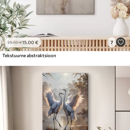
15
.00
€
7
25
.00
€
Tekstuurne abstraktsioon