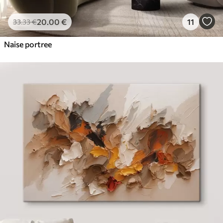
20
.00
€
11
33
.33
€
Naise portree