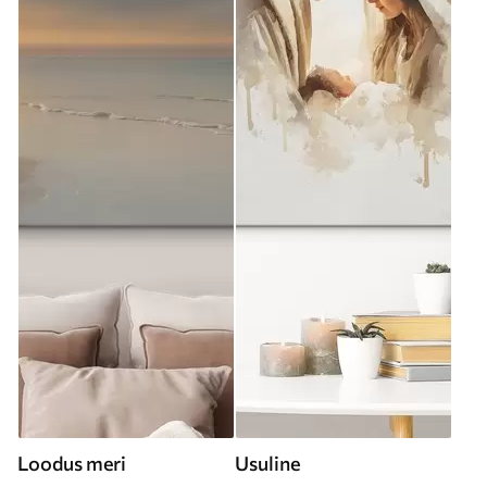
Loodus meri
Usuline