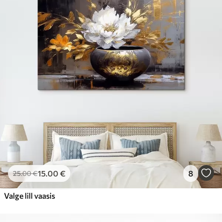
15
.00
€
8
25
.00
€
Valge lill vaasis