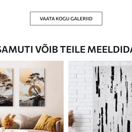
VAATA KOGU GALERIID
Eco-Premium
Hind Alates
23
.00
€
SAMUTI VÕIB TEILE MEELDID