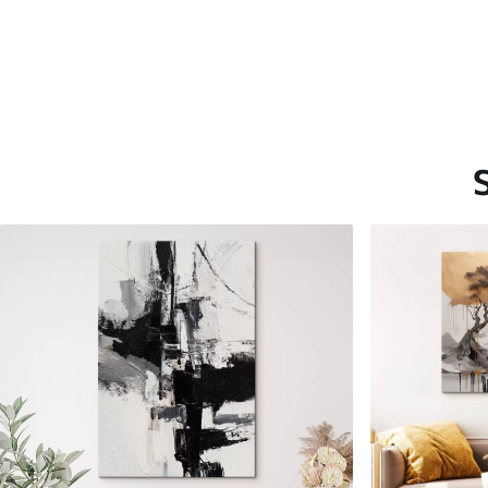
Saadaolevad materjalid
Standard
Premium
Hind Alates
15
.00
€
Hind Alates
19
.00
€