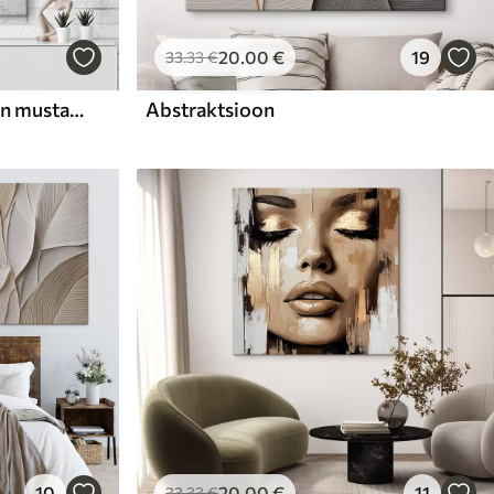
20
.00
€
19
33
.33
€
Abstraktne kompositsioon mustade vertikaalsete pintslitõmmetega valgel taustal õlimaalistiilis
Abstraktsioon
10
20
.00
€
11
33
.33
€