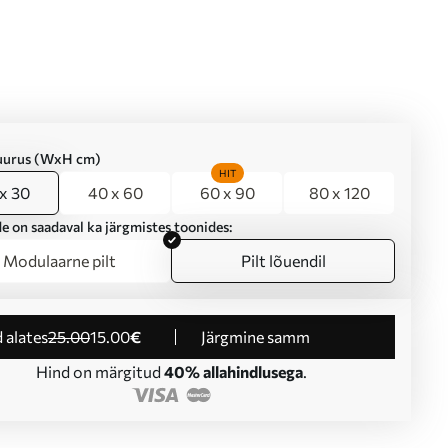
suurus (WxH cm)
HIT
x 30
40 x 60
60 x 90
80 x 120
e on saadaval ka järgmistes toonides:
Modulaarne pilt
Pilt lõuendil
d alates
25
.00
15
.00
€
Järgmine samm
Hind on märgitud
40% allahindlusega
.