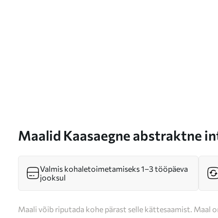
Maalid Kaasaegne abstraktne in
kaootiliste joonte ja ruumiliste
lõuendimaalistiilis Nr s47090
Valmis kohaletoimetamiseks 1–3 tööpäeva
jooksul
Maali võib riputada kohe pärast selle kättesaamist. Maal o