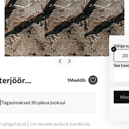
Valige 
20 
See tood
terjöör
1
Meeldib
 pintslitõmmetega
Hin
Tagasimaksed 30 päeva jooksul
n pingutatud 2 cm laiusele puidust kandikule.