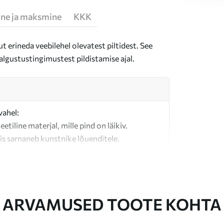
ne ja maksmine
KKK
t erineda veebilehel olevatest piltidest. See
algustustingimustest pildistamise ajal.
vahel:
teetiline materjal, mille pind on läikiv.
is sarnaneb kunstnike lõuenditele.
last valmistatud kvaliteetne lõuend.
ARVAMUSED TOOTE KOHTA