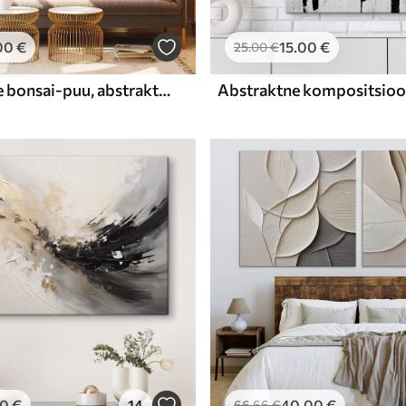
00
€
15
.00
€
25
.00
€
Dekoratiivne bonsai-puu, abstraktne maal
00
€
14
40
.00
€
66
.66
€