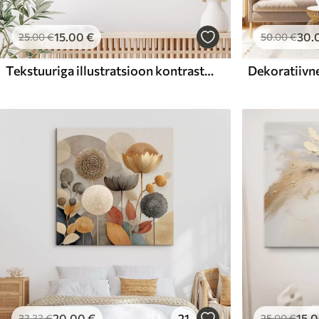
15
.00
€
30
.
25
.00
€
50
.00
€
Tekstuuriga illustratsioon kontrastsete mustade ja hallide pintslitõmmetega õlimaalistiilis
20
.00
€
21
15
.
33
.33
€
25
.00
€