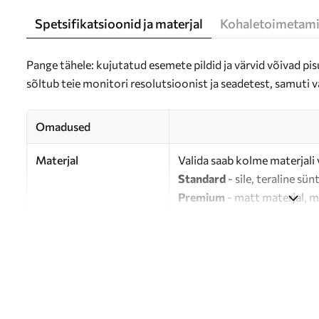
Spetsifikatsioonid ja materjal
Kohaletoimetami
Pange tähele: kujutatud esemete pildid ja värvid võivad pisu
sõltub teie monitori resolutsioonist ja seadetest, samuti v
Omadused
Materjal
Valida saab kolme materjali 
Standard
- sile, teraline sün
Premium
- matt materjal, m
Eco-Premium
- 100% puuvil
Autor
UWALLS
Artikli number
s47090
Lisaks
Võite lisada lakikihti.