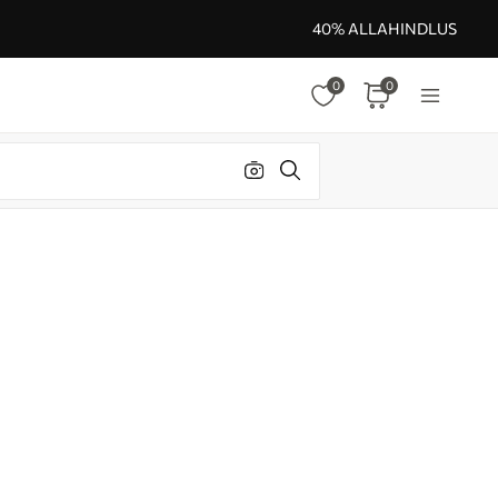
40% ALLAHINDLUS
0
0