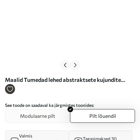
Maalid Tumedad lehed abstraktsete kujundite
taustal virsiku- ja halli värvitoonides, millel on suur
kahvatukollane ring. Nr s47424
See toode on saadaval ka järgmistes toonides:
Modulaarne pilt
Pilt lõuendil
Valmis
Tagasimaksed 30