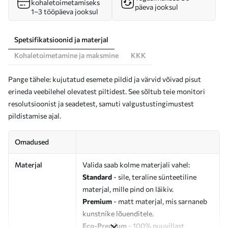
kohaletoimetamiseks
päeva jooksul
1–3 tööpäeva jooksul
Spetsifikatsioonid ja materjal
Kohaletoimetamine ja maksmine
KKK
Pange tähele: kujutatud esemete pildid ja värvid võivad pisut
erineda veebilehel olevatest piltidest. See sõltub teie monitori
resolutsioonist ja seadetest, samuti valgustustingimustest
pildistamise ajal.
Omadused
Materjal
Valida saab kolme materjali vahel:
Standard
- sile, teraline sünteetiline
materjal, mille pind on läikiv.
Premium
- matt materjal, mis sarnaneb
kunstnike lõuenditele.
Eco-Premium
- 100% puuvillast