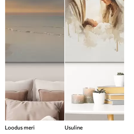
Loodus meri
Usuline