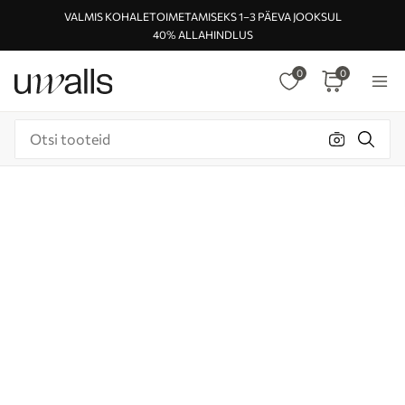
VALMIS KOHALETOIMETAMISEKS 1–3 PÄEVA JOOKSUL
40% ALLAHINDLUS
0
0