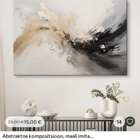
15
.00
€
14
25
.00
€
Abstraktne kompositsioon, maali imitatsioon