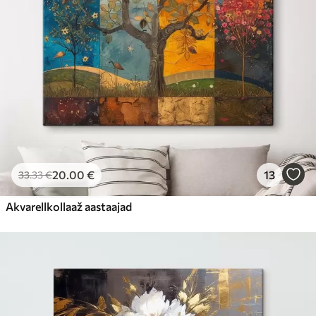
20
.00
€
13
33
.33
€
Akvarellkollaaž aastaajad