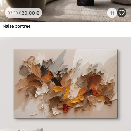
20
.00
€
11
33
.33
€
Naise portree