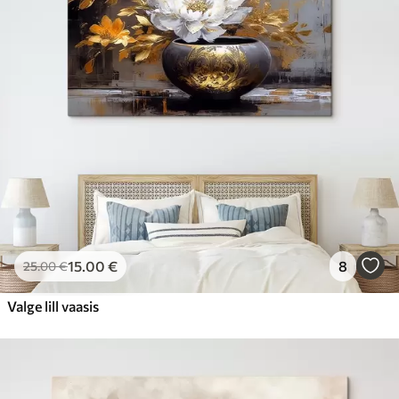
15
.00
€
8
25
.00
€
Valge lill vaasis