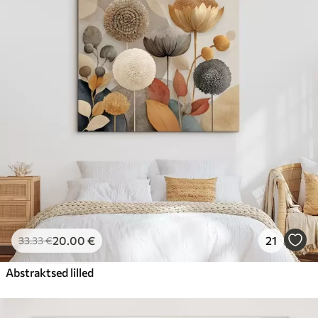
20
.00
€
21
33
.33
€
Abstraktsed lilled