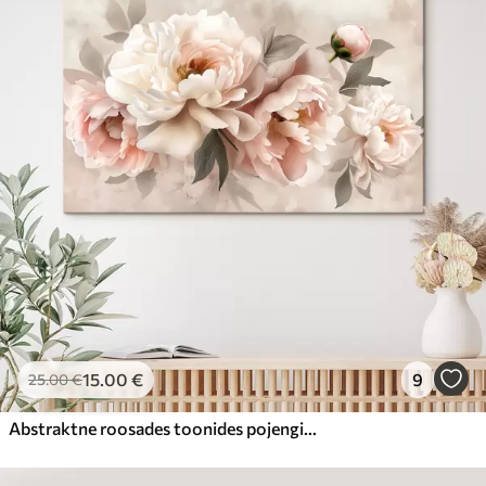
15
.00
€
9
25
.00
€
Abstraktne roosades toonides pojengide kimp