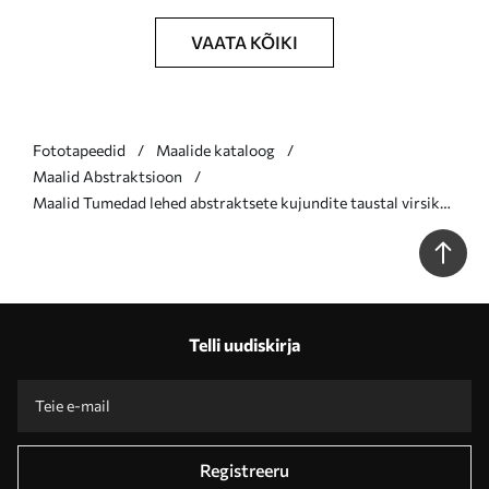
VAATA KÕIKI
Fototapeedid
Maalide kataloog
Maalid Abstraktsioon
Maalid Tumedad lehed abstraktsete kujundite taustal virsiku-
ja halli värvitoonides, millel on suur kahvatukollane ring. Nr
s47424
Telli uudiskirja
Registreeru