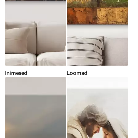
Inimesed
Loomad