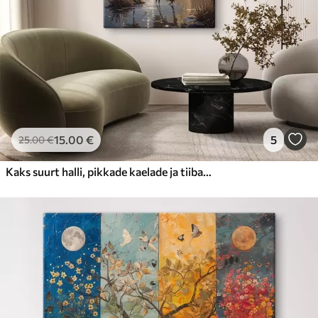
15
.00
€
5
25
.00
€
Kaks suurt halli, pikkade kaelade ja tiibadega kraanat, mis seisavad puudest ümbritsetud udujärves