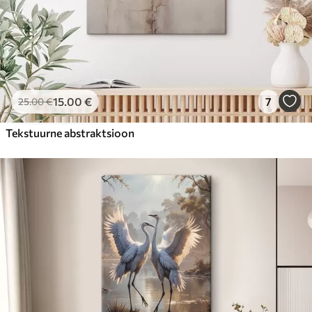
15
.00
€
7
25
.00
€
Tekstuurne abstraktsioon