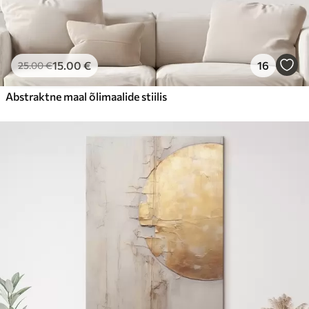
15
.00
€
16
25
.00
€
Abstraktne maal õlimaalide stiilis