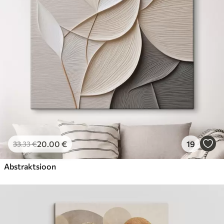
Hind Alates
23
.00
€
20
.00
€
19
33
.33
€
Abstraktsioon