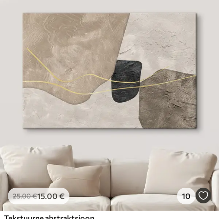
15
.00
€
10
25
.00
€
Tekstuurne abstraktsioon