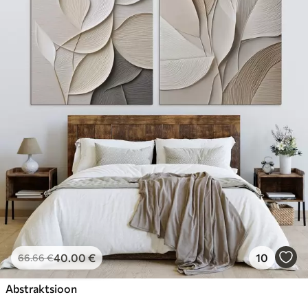
40
.00
€
10
66
.66
€
Abstraktsioon