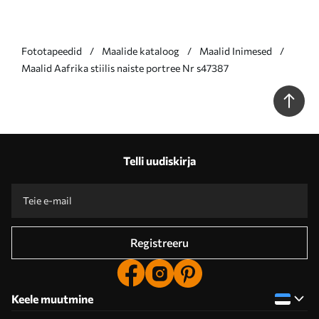
Fototapeedid
Maalide kataloog
Maalid Inimesed
Maalid Aafrika stiilis naiste portree Nr s47387
Telli uudiskirja
Registreeru
Keele muutmine