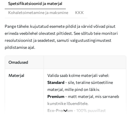
Spetsifikatsioonid ja materjal
Kohaletoimetamine ja maksmine
KKK
Pange tähele: kujutatud esemete pildid ja värvid võivad pisut
erineda veebilehel olevatest piltidest. See sõltub teie monitori
resolutsioonist ja seadetest, samuti valgustustingimustest
pildistamise ajal.
Omadused
Materjal
Valida saab kolme materjali vahel:
Standard
- sile, teraline sünteetiline
materjal, mille pind on läikiv.
Premium
- matt materjal, mis sarnaneb
kunstnike lõuenditele.
Eco-Premium
- 100% puuvillast
valmistatud kvaliteetne lõuend.
Autor
UWALLS