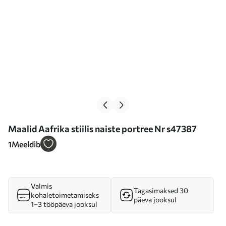
Maalid Aafrika stiilis naiste portree Nr s47387
1
Meeldib
Valmis
Tagasimaksed 30
kohaletoimetamiseks
päeva jooksul
1–3 tööpäeva jooksul