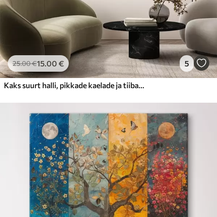
15
.00
€
5
25
.00
€
Kaks suurt halli, pikkade kaelade ja tiibadega kraanat, mis seisavad puudest ümbritsetud udujärves