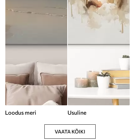
Loodus meri
Usuline
VAATA KÕIKI