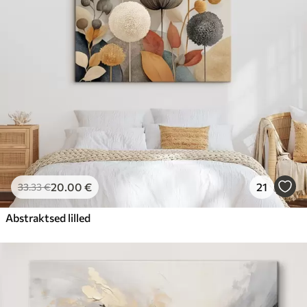
20
.00
€
21
33
.33
€
Abstraktsed lilled