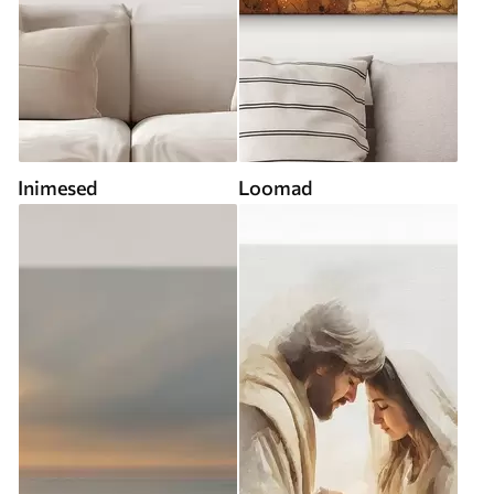
Inimesed
Loomad