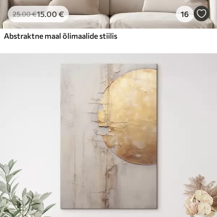
15
.00
€
16
25
.00
€
Abstraktne maal õlimaalide stiilis