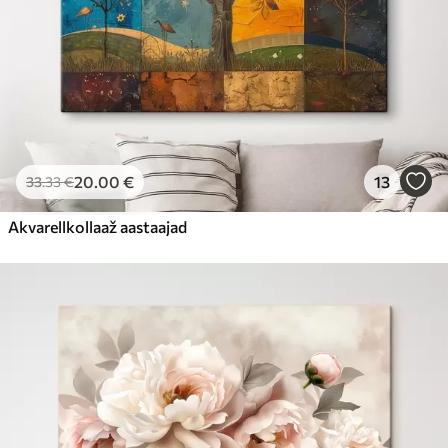
20
.00
€
13
33
.33
€
Akvarellkollaaž aastaajad