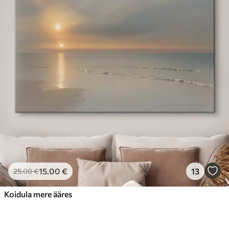
15
.00
€
13
25
.00
€
Koidula mere ääres