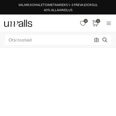
VALMIS KOHALETOIMETAMISEKS 1–3 PÄEVA JOOKSUL
40% ALLAHINDLUS
0
0