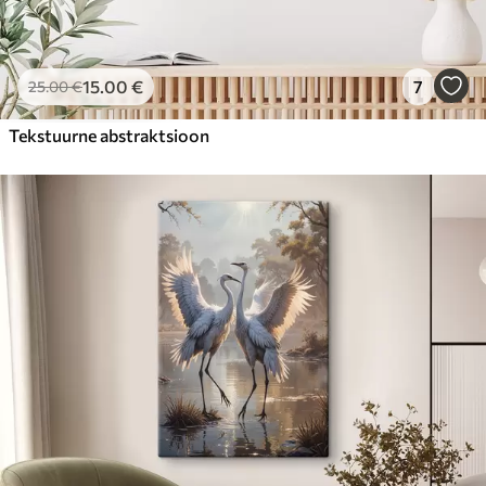
15
.00
€
7
25
.00
€
Tekstuurne abstraktsioon