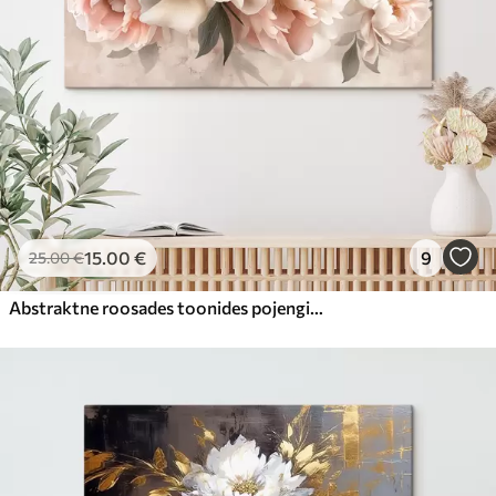
15
.00
€
9
25
.00
€
Abstraktne roosades toonides pojengide kimp