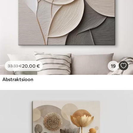
20
.00
€
19
33
.33
€
Abstraktsioon