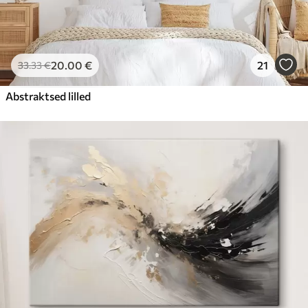
20
.00
€
21
33
.33
€
Abstraktsed lilled