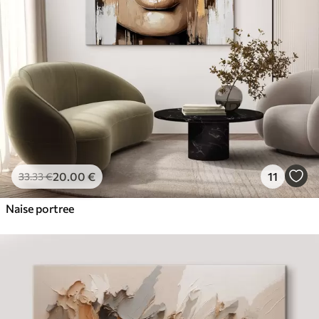
20
.00
€
11
33
.33
€
Naise portree