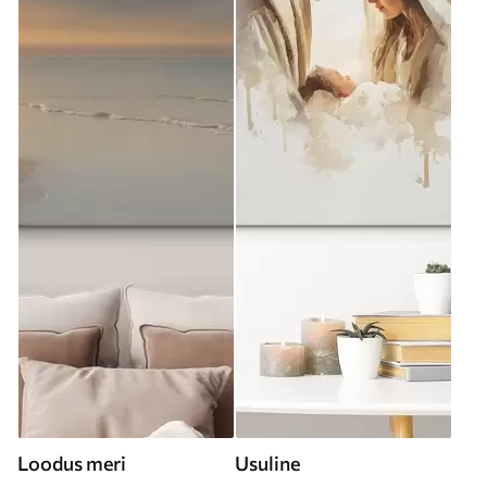
Loodus meri
Usuline