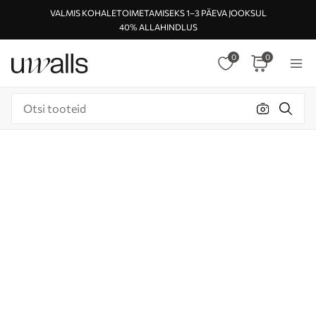
VALMIS KOHALETOIMETAMISEKS 1–3 PÄEVA JOOKSUL
40% ALLAHINDLUS
0
0