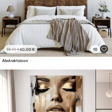
40
.00
€
10
66
.66
€
Abstraktsioon