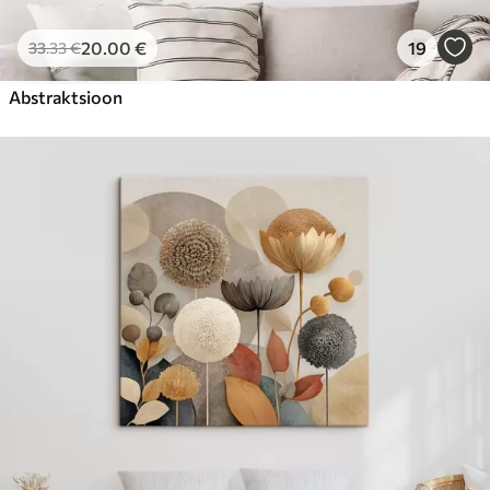
20
.00
€
19
33
.33
€
Abstraktsioon