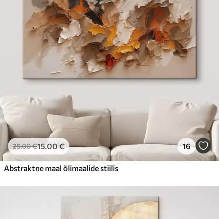
15
.00
€
16
25
.00
€
Abstraktne maal õlimaalide stiilis