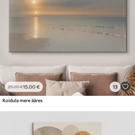
Hind Alates
23
.00
€
15
.00
€
13
25
.00
€
Koidula mere ääres