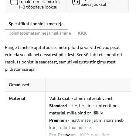
kohaletoimetamiseks
päeva jooksul
1–3 tööpäeva jooksul
Spetsifikatsioonid ja materjal
Kohaletoimetamine ja maksmine
KKK
Pange tähele: kujutatud esemete pildid ja värvid võivad pisut
erineda veebilehel olevatest piltidest. See sõltub teie monitori
resolutsioonist ja seadetest, samuti valgustustingimustest
pildistamise ajal.
Omadused
Materjal
Valida saab kolme materjali vahel:
Standard
- sile, teraline sünteetiline
materjal, mille pind on läikiv.
Premium
- matt materjal, mis sarnaneb
kunstnike lõuenditele.
Eco-Premium
- 100% puuvillast