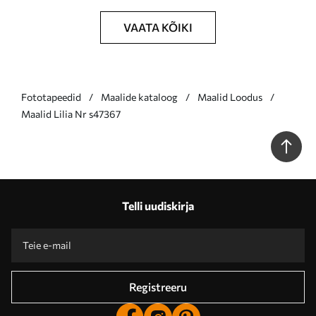
VAATA KÕIKI
Fototapeedid
Maalide kataloog
Maalid Loodus
Maalid Lilia Nr s47367
Telli uudiskirja
Registreeru