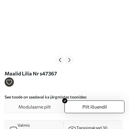
Maalid Lilia Nr s47367
See toode on saadaval ka järgmistes toonides:
Modulaarne pilt
Pilt lõuendil
Valmis
Tagasimaksed 30