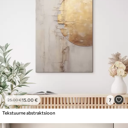
15
.00
€
7
25
.00
€
Tekstuurne abstraktsioon