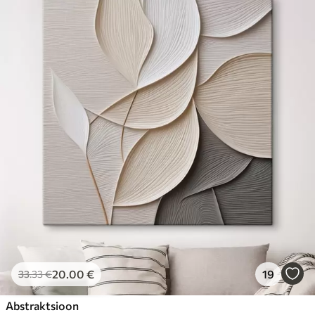
20
.00
€
19
33
.33
€
Abstraktsioon