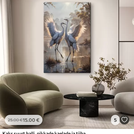
15
.00
€
5
25
.00
€
Kaks suurt halli, pikkade kaelade ja tiibadega kraanat, mis seisavad puudest ümbritsetud udujärves