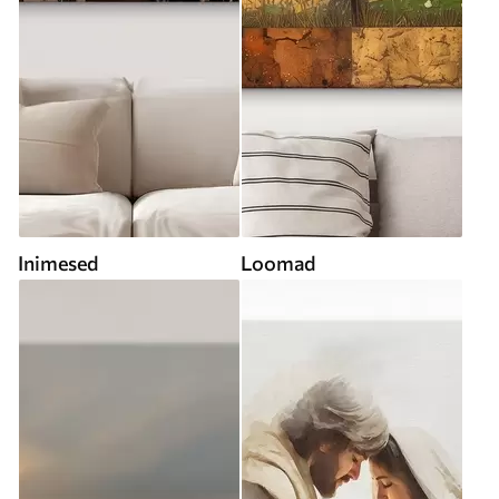
Inimesed
Loomad