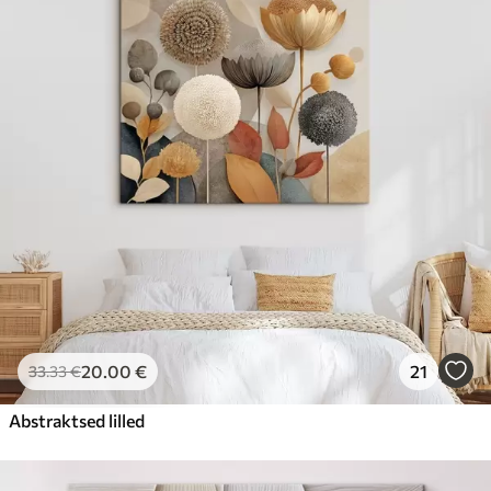
20
.00
€
21
33
.33
€
Abstraktsed lilled