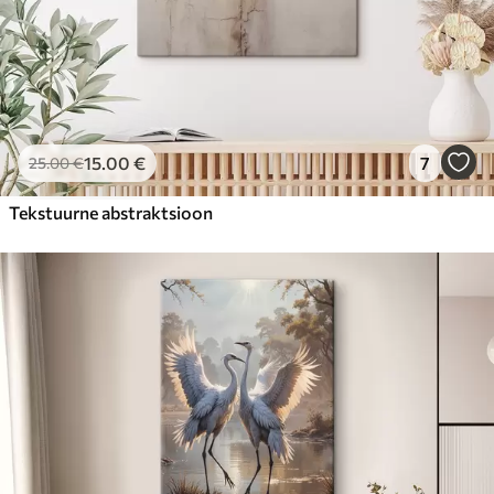
15
.00
€
7
25
.00
€
Tekstuurne abstraktsioon