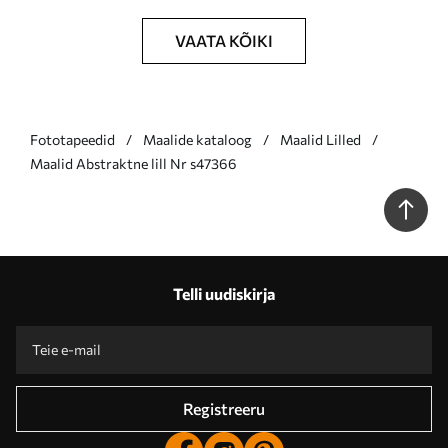
VAATA KÕIKI
Fototapeedid
Maalide kataloog
Maalid Lilled
Maalid Abstraktne lill Nr s47366
Telli uudiskirja
Registreeru