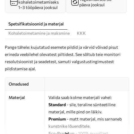
kohaletoimetamiseks
päeva jooksul
1–3 tööpäeva jooksul
Spetsifikatsioonid ja materjal
Kohaletoimetamine ja maksmine
KKK
Pange tähele: kujutatud esemete pildid ja värvid võivad pisut
erineda veebilehel olevatest piltidest. See sõltub teie monitori
resolutsioonist ja seadetest, samuti valgustustingimustest
pildistamise ajal.
Omadused
Materjal
Valida saab kolme materjali vahel:
Standard
- sile, teraline sünteetiline
materjal, mille pind on läikiv.
Premium
- matt materjal, mis sarnaneb
kunstnike lõuenditele.
Eco-Premium
- 100% puuvillast