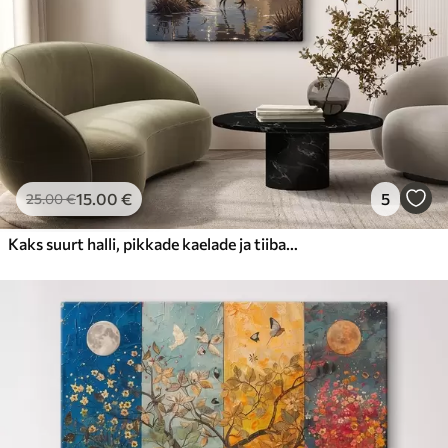
15
.00
€
5
25
.00
€
Kaks suurt halli, pikkade kaelade ja tiibadega kraanat, mis seisavad puudest ümbritsetud udujärves