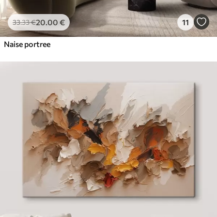
20
.00
€
11
33
.33
€
Naise portree