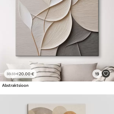
Hind Alates
23
.00
€
20
.00
€
19
33
.33
€
Abstraktsioon