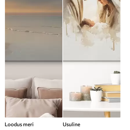
Loodus meri
Usuline