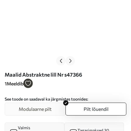
Maalid Abstraktne lill Nr s47366
1
Meeldib
See toode on saadaval ka järgmistes toonides:
Modulaarne pilt
Pilt lõuendil
Valmis
Tagasimaksed 30