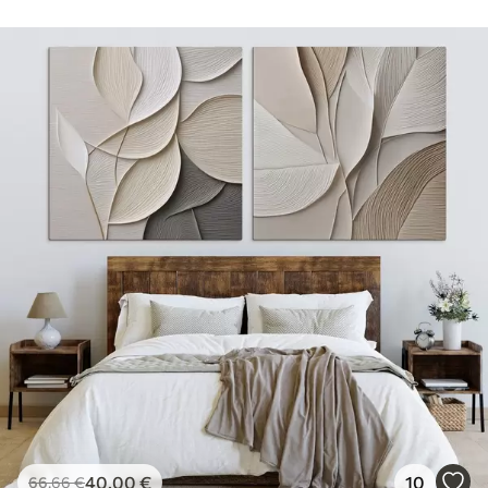
40
.00
€
10
66
.66
€