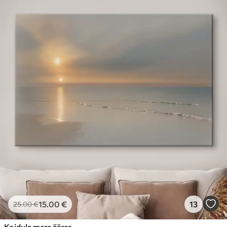
15
.00
€
13
25
.00
€
Koidula mere ääres