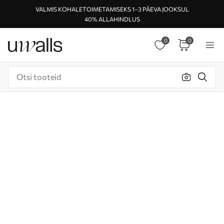
VALMIS KOHALETOIMETAMISEKS 1–3 PÄEVA JOOKSUL
40% ALLAHINDLUS
0
0