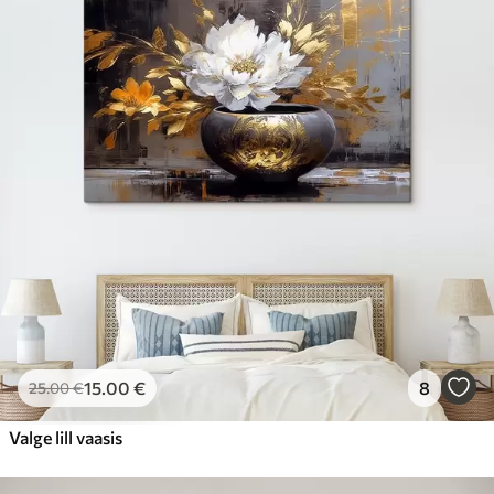
15
.00
€
8
25
.00
€
Valge lill vaasis