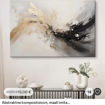
15
.00
€
14
25
.00
€
Abstraktne kompositsioon, maali imitatsioon