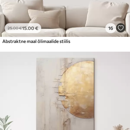
15
.00
€
16
25
.00
€
Abstraktne maal õlimaalide stiilis