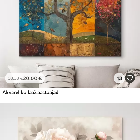
20
.00
€
13
33
.33
€
Akvarellkollaaž aastaajad