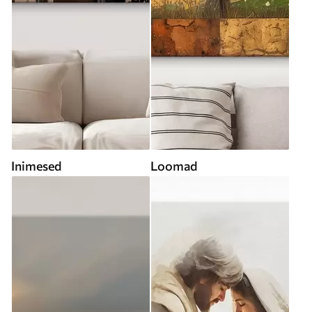
Inimesed
Loomad