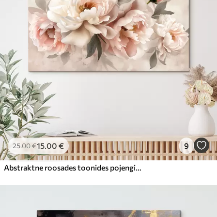
15
.00
€
9
25
.00
€
Abstraktne roosades toonides pojengide kimp