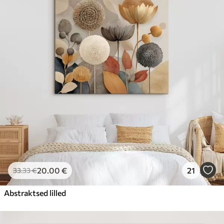
20
.00
€
21
33
.33
€
Abstraktsed lilled