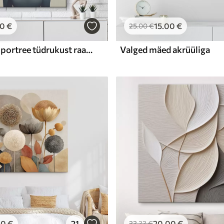
00
€
15
.00
€
25
.00
€
Sürrealistlik portree tüdrukust raamatutega
Valged mäed akrüüliga
00
€
21
20
.00
€
33
.33
€