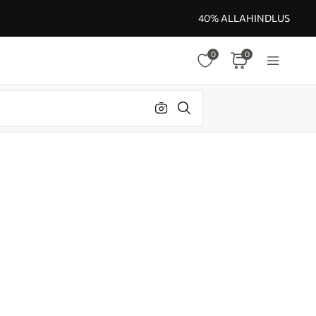
40% ALLAHINDLUS
0
0