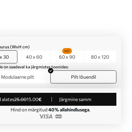
suurus (WxH cm)
HIT
x 30
40 x 60
60 x 90
80 x 120
e on saadaval ka järgmistes toonides:
Modulaarne pilt
Pilt lõuendil
d alates
25
.00
15
.00
€
Järgmine samm
Hind on märgitud
40% allahindlusega
.