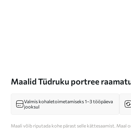
Maalid Tüdruku portree raamat
Valmis kohaletoimetamiseks 1–3 tööpäeva
jooksul
Maali võib riputada kohe pärast selle kättesaamist. Maal o