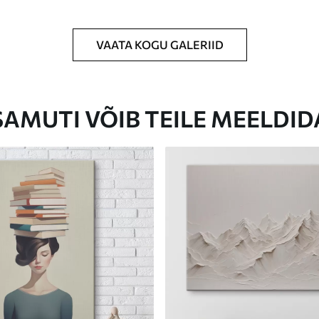
VAATA KOGU GALERIID
Eco-Premium
Hind Alates
23
.00
€
SAMUTI VÕIB TEILE MEELDID