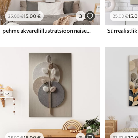
15
.00
€
3
15
.
25
.00
€
25
.00
€
pehme akvarellillustratsioon naisest, kes istub diivanil ja loeb raamatut
15
.00
€
3
20
.
25
.00
€
33
.33
€