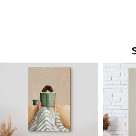
Saadaolevad materjalid
Standard
Premium
Hind Alates
15
.00
€
Hind Alates
19
.00
€