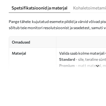
Spetsifikatsioonid ja materjal
Kohaletoimetami
Pange tähele: kujutatud esemete pildid ja värvid võivad pisu
sõltub teie monitori resolutsioonist ja seadetest, samuti v
Omadused
Materjal
Valida saab kolme materjali 
Standard
- sile, teraline sün
Premium
- matt materjal, m
Eco-Premium
- 100% puuvil
Autor
UWALLS
Artikli number
s47333
Lisaks
Võite lisada lakikihti.