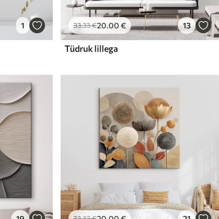
1
20
.00
€
13
33
.33
€
Tüdruk lillega
19
20
.00
€
21
33
.33
€