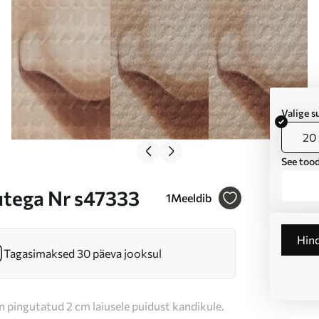
Valige 
20 
See tood
utega Nr s47333
1
Meeldib
Hin
Tagasimaksed 30 päeva jooksul
n pingutatud 2 cm laiusele puidust kandikule.