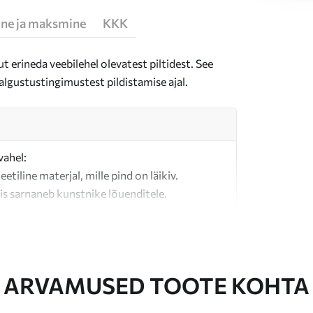
ne ja maksmine
KKK
t erineda veebilehel olevatest piltidest. See
algustustingimustest pildistamise ajal.
vahel:
teetiline materjal, mille pind on läikiv.
is sarnaneb kunstnike lõuenditele.
last valmistatud kvaliteetne lõuend.
ARVAMUSED TOOTE KOHTA