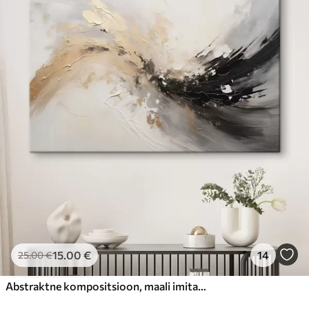
15
.00
€
14
25
.00
€
Abstraktne kompositsioon, maali imitatsioon