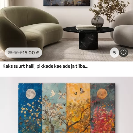
15
.00
€
5
25
.00
€
Kaks suurt halli, pikkade kaelade ja tiibadega kraanat, mis seisavad puudest ümbritsetud udujärves