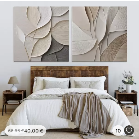
40
.00
€
10
66
.66
€