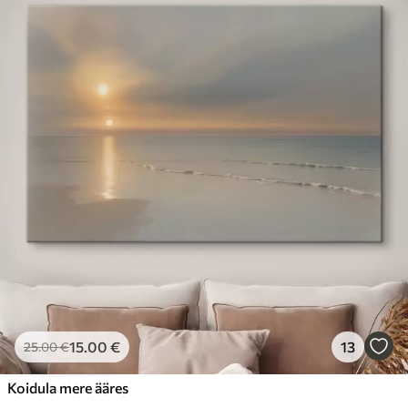
15
.00
€
13
25
.00
€
Koidula mere ääres