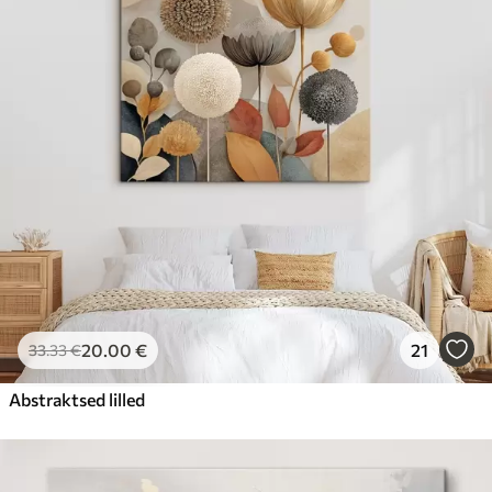
20
.00
€
21
33
.33
€
Abstraktsed lilled