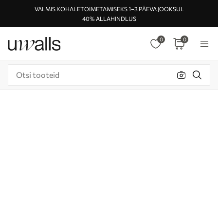
VALMIS KOHALETOIMETAMISEKS 1–3 PÄEVA JOOKSUL
40% ALLAHINDLUS
0
0