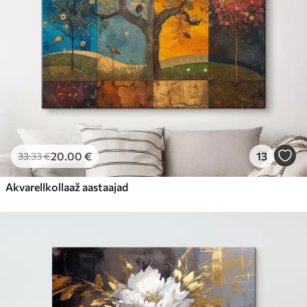
20
.00
€
13
33
.33
€
Akvarellkollaaž aastaajad