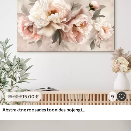
15
.00
€
9
25
.00
€
Abstraktne roosades toonides pojengide kimp