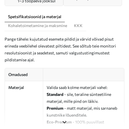
1–3 tööpäeva jooksul
Spetsifikatsioonid ja materjal
Kohaletoimetamine ja maksmine
KKK
Pange tähele: kujutatud esemete pildid ja värvid võivad pisut
erineda veebilehel olevatest piltidest. See sõltub teie monitori
resolutsioonist ja seadetest, samuti valgustustingimustest
pildistamise ajal.
Omadused
Materjal
Valida saab kolme materjali vahel:
Standard
- sile, teraline sünteetiline
materjal, mille pind on läikiv.
Premium
- matt materjal, mis sarnaneb
kunstnike lõuenditele.
Eco-Premium
- 100% puuvillast
valmistatud kvaliteetne lõuend.