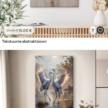
15
.00
€
7
25
.00
€
Tekstuurne abstraktsioon