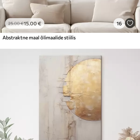
15
.00
€
16
25
.00
€
Abstraktne maal õlimaalide stiilis