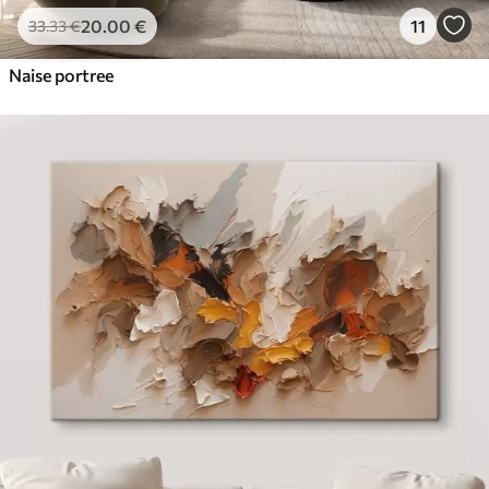
20
.00
€
11
33
.33
€
Naise portree