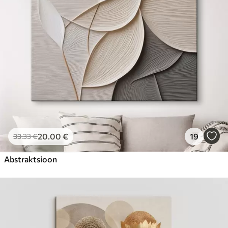
20
.00
€
19
33
.33
€
Abstraktsioon