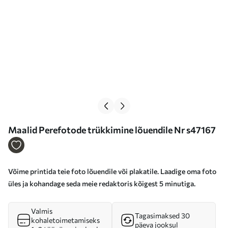
Maalid Perefotode trükkimine lõuendile Nr s47167
Võime printida teie foto lõuendile või plakatile. Laadige oma foto
üles ja kohandage seda meie redaktoris kõigest 5 minutiga.
Valmis
Tagasimaksed 30
kohaletoimetamiseks
päeva jooksul