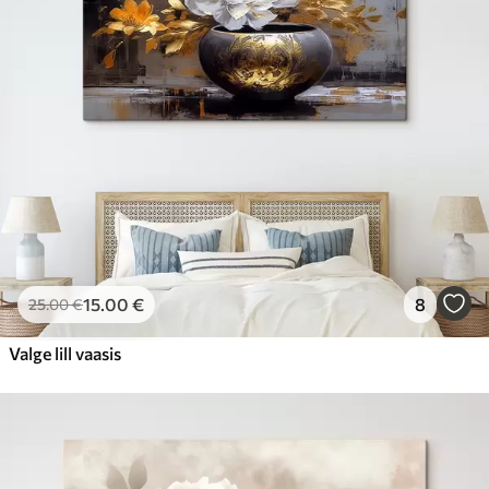
15
.00
€
8
25
.00
€
Valge lill vaasis