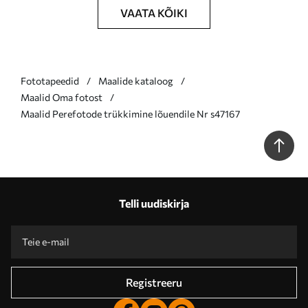
VAATA KÕIKI
Fototapeedid
Maalide kataloog
Maalid Oma fotost
Maalid Perefotode trükkimine lõuendile Nr s47167
Telli uudiskirja
Registreeru