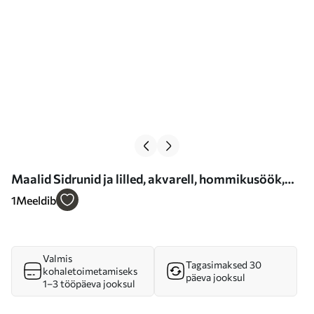
Maalid Sidrunid ja lilled, akvarell, hommikusöök,
tass teed, boheemlaslik stiil Nr s38403
1
Meeldib
Valmis
Tagasimaksed 30
kohaletoimetamiseks
päeva jooksul
1–3 tööpäeva jooksul