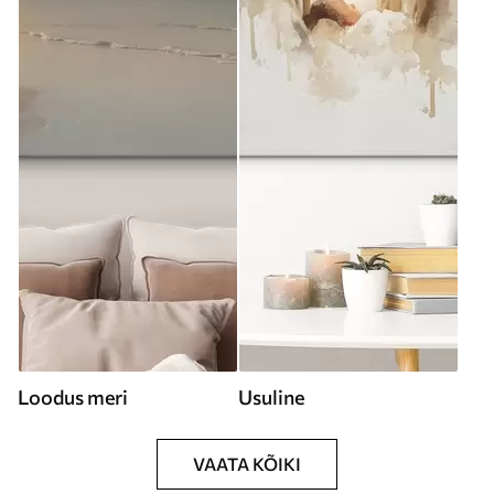
Loodus meri
Usuline
VAATA KÕIKI