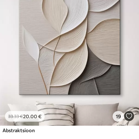
20
.00
€
19
33
.33
€
Abstraktsioon