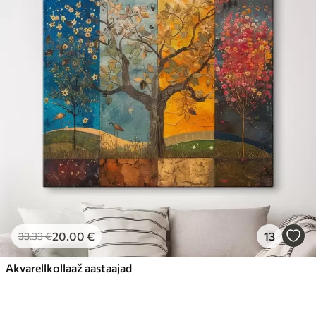
20
.00
€
13
33
.33
€
Akvarellkollaaž aastaajad