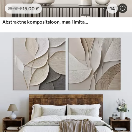
15
.00
€
14
25
.00
€
Abstraktne kompositsioon, maali imitatsioon