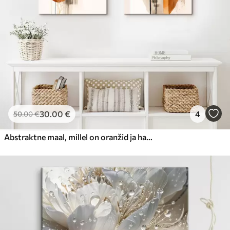
30
.00
€
4
50
.00
€
Abstraktne maal, millel on oranžid ja hallid ringid, lehed ja oksad, modernne stiil, akvarelliefekt