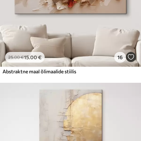
15
.00
€
16
25
.00
€
Abstraktne maal õlimaalide stiilis