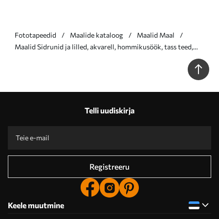
Fototapeedid
Maalide kataloog
Maalid Maal
Maalid Sidrunid ja lilled, akvarell, hommikusöök, tass teed,
boheemlaslik stiil Nr s38403
Telli uudiskirja
Registreeru
Keele muutmine