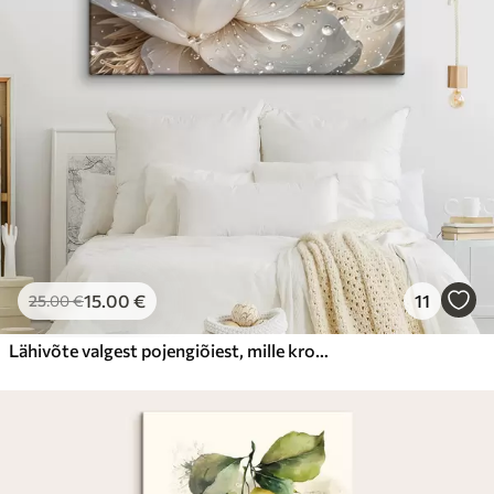
15
.00
€
11
25
.00
€
Lähivõte valgest pojengiõiest, mille kroonlehtedel on veepiisad, hägusel taustal