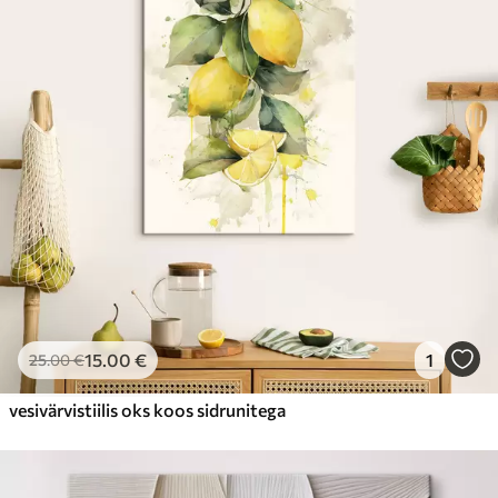
15
.00
€
1
25
.00
€
vesivärvistiilis oks koos sidrunitega