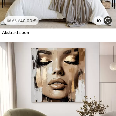
40
.00
€
10
66
.66
€
Abstraktsioon