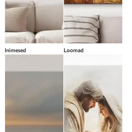
Inimesed
Loomad