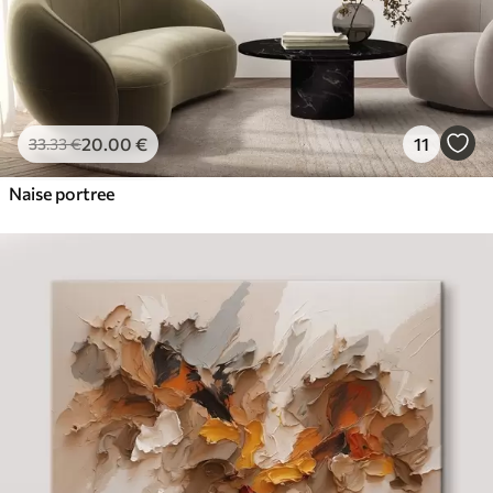
20
.00
€
11
33
.33
€
Naise portree