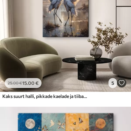
15
.00
€
5
25
.00
€
Kaks suurt halli, pikkade kaelade ja tiibadega kraanat, mis seisavad puudest ümbritsetud udujärves