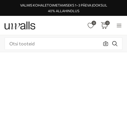
VALMIS KOHALETOIMETAMISEKS 1–3 PÄEVA JOOKSUL
40% ALLAHINDLUS
0
0