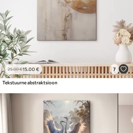
15
.00
€
7
25
.00
€
Tekstuurne abstraktsioon