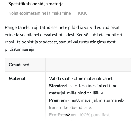
Spetsifikatsioonid ja materjal
Kohaletoimetamine ja maksmine
KKK
Pange tähele: kujutatud esemete pildid ja värvid võivad pisut
erineda veebilehel olevatest piltidest. See sõltub teie monitori
resolutsioonist ja seadetest, samuti valgustustingimustest
pildistamise ajal.
Omadused
Materjal
Valida saab kolme materjali vahel:
Standard
- sile, teraline sünteetiline
materjal, mille pind on läikiv.
Premium
- matt materjal, mis sarnaneb
kunstnike lõuenditele.
Eco-Premium
- 100% puuvillast
valmistatud kvaliteetne lõuend.
Autor
UWALLS