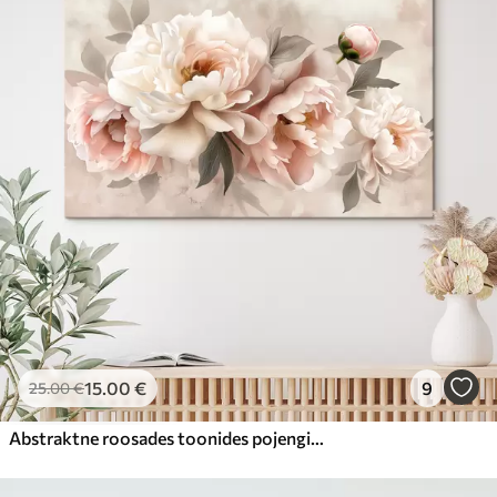
15
.00
€
9
25
.00
€
Abstraktne roosades toonides pojengide kimp