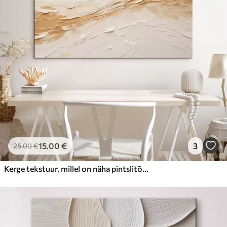
Hind Alates
23
.00
€
15
.00
€
3
25
.00
€
Kerge tekstuur, millel on näha pintslitõmbed ja beežid varjundid