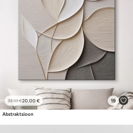
20
.00
€
19
33
.33
€
Abstraktsioon