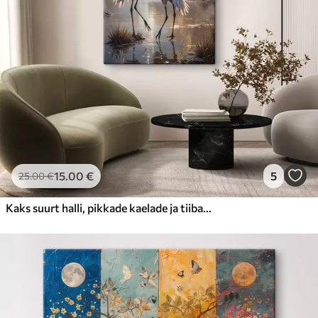
15
.00
€
5
25
.00
€
Kaks suurt halli, pikkade kaelade ja tiibadega kraanat, mis seisavad puudest ümbritsetud udujärves