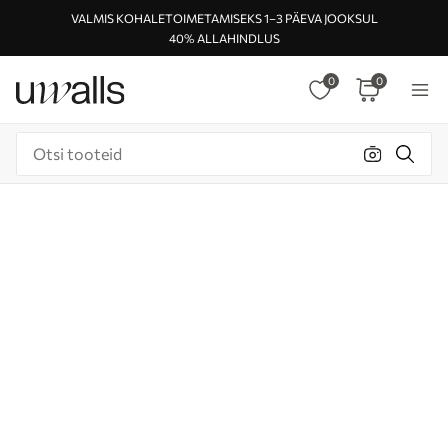
VALMIS KOHALETOIMETAMISEKS 1–3 PÄEVA JOOKSUL
40% ALLAHINDLUS
0
0