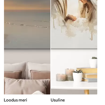
Loodus meri
Usuline