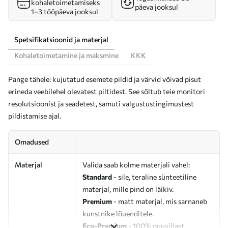
kohaletoimetamiseks
päeva jooksul
1–3 tööpäeva jooksul
Spetsifikatsioonid ja materjal
Kohaletoimetamine ja maksmine
KKK
Pange tähele: kujutatud esemete pildid ja värvid võivad pisut
erineda veebilehel olevatest piltidest. See sõltub teie monitori
resolutsioonist ja seadetest, samuti valgustustingimustest
pildistamise ajal.
Omadused
Materjal
Valida saab kolme materjali vahel:
Standard
- sile, teraline sünteetiline
materjal, mille pind on läikiv.
Premium
- matt materjal, mis sarnaneb
kunstnike lõuenditele.
Eco-Premium
- 100% puuvillast