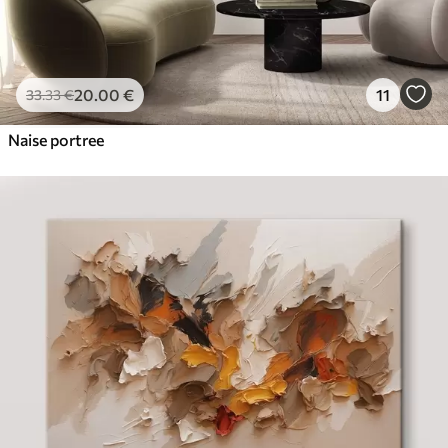
20
.00
€
11
33
.33
€
Naise portree