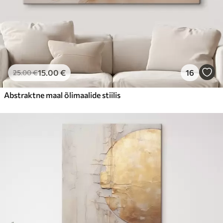
15
.00
€
16
25
.00
€
Abstraktne maal õlimaalide stiilis