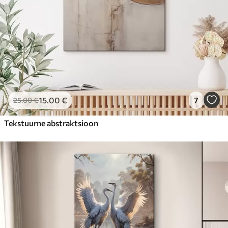
15
.00
€
7
25
.00
€
Tekstuurne abstraktsioon