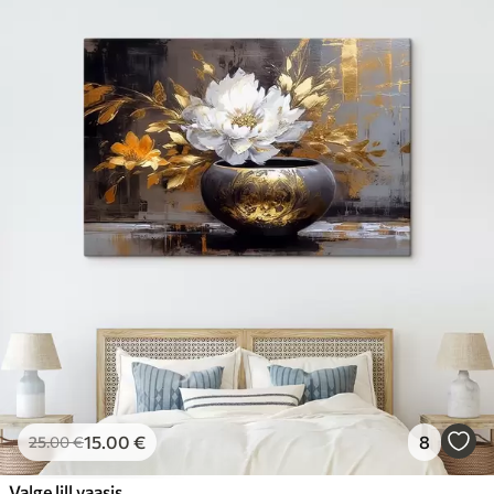
15
.00
€
8
25
.00
€
Valge lill vaasis