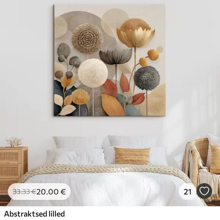
20
.00
€
21
33
.33
€
Abstraktsed lilled