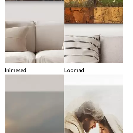
Inimesed
Loomad