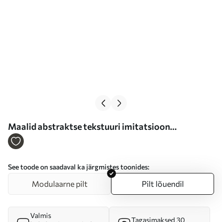
Maalid abstraktse tekstuuri imitatsioon
pragudega Nr s47117
See toode on saadaval ka järgmistes toonides:
Modulaarne pilt
Pilt lõuendil
Valmis
Tagasimaksed 30