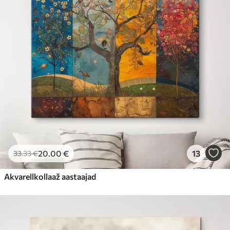
20
.00
€
13
33
.33
€
Akvarellkollaaž aastaajad