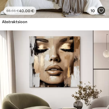
40
.00
€
10
66
.66
€
Abstraktsioon