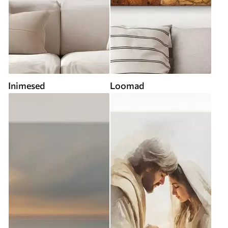
Inimesed
Loomad