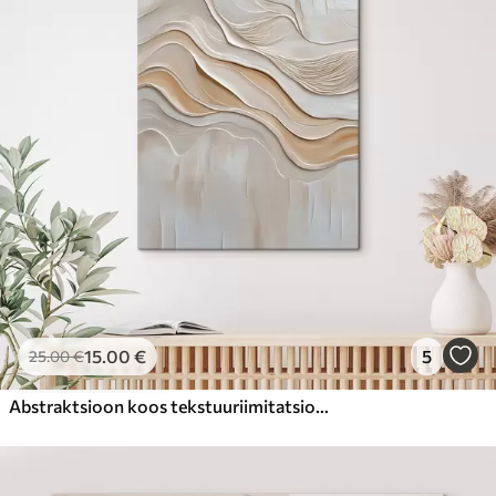
15
.00
€
5
25
.00
€
Abstraktsioon koos tekstuuriimitatsiooniga