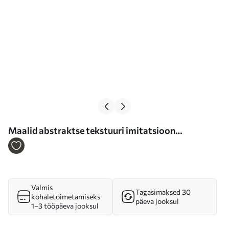
Maalid abstraktse tekstuuri imitatsioon
pragudega Nr m01169
Valmis
Tagasimaksed 30
kohaletoimetamiseks
päeva jooksul
1–3 tööpäeva jooksul