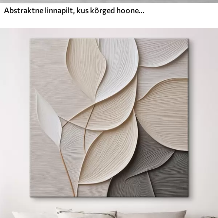
Abstraktne linnapilt, kus kõrged hooned on pruunide, hallide ja valgete toonidega, mis peegelduvad allolevas vees