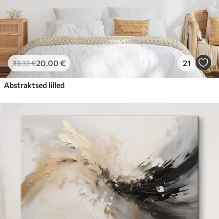
20
.00
€
21
33
.33
€
Abstraktsed lilled