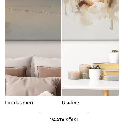
Loodus meri
Usuline
VAATA KÕIKI