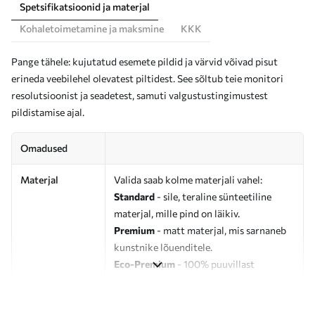
Spetsifikatsioonid ja materjal
Kohaletoimetamine ja maksmine
KKK
Pange tähele: kujutatud esemete pildid ja värvid võivad pisut
erineda veebilehel olevatest piltidest. See sõltub teie monitori
resolutsioonist ja seadetest, samuti valgustustingimustest
pildistamise ajal.
Omadused
Materjal
Valida saab kolme materjali vahel:
Standard
- sile, teraline sünteetiline
materjal, mille pind on läikiv.
Premium
- matt materjal, mis sarnaneb
kunstnike lõuenditele.
Eco-Premium
- 100% puuvillast
valmistatud kvaliteetne lõuend.
Autor
UWALLS