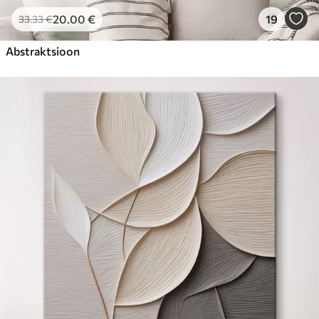
20
.00
€
19
33
.33
€
Abstraktsioon