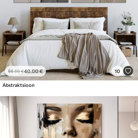
40
.00
€
10
66
.66
€
Abstraktsioon