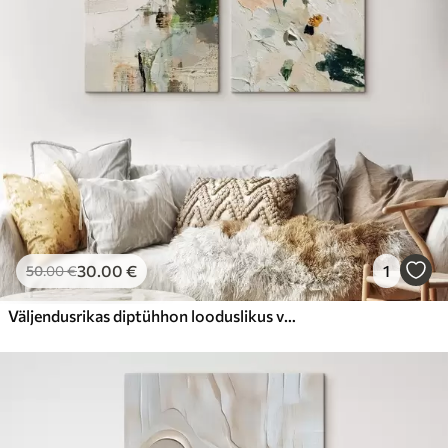
30
.00
€
1
50
.00
€
Väljendusrikas diptühhon looduslikus värvipalettis