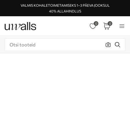
VALMIS KOHALETOIMETAMISEKS 1–3 PÄEVA JOOKSUL
40% ALLAHINDLUS
0
0