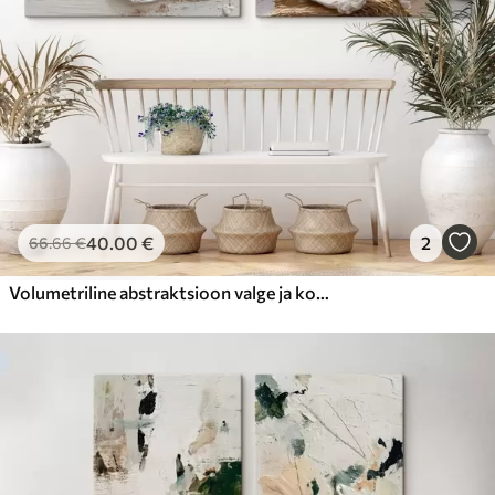
40
.00
€
2
66
.66
€
Volumetriline abstraktsioon valge ja kollase joonega