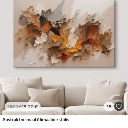
15
.00
€
16
25
.00
€
Abstraktne maal õlimaalide stiilis