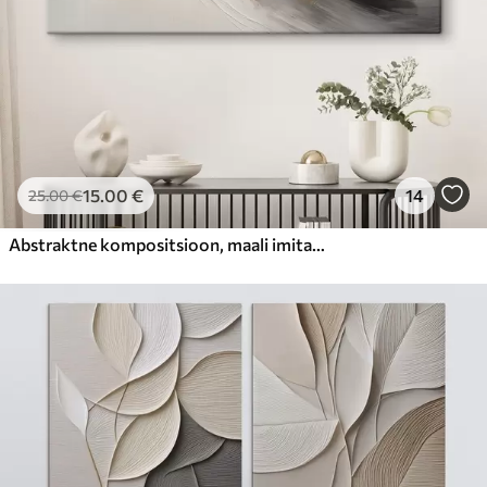
15
.00
€
14
25
.00
€
Abstraktne kompositsioon, maali imitatsioon