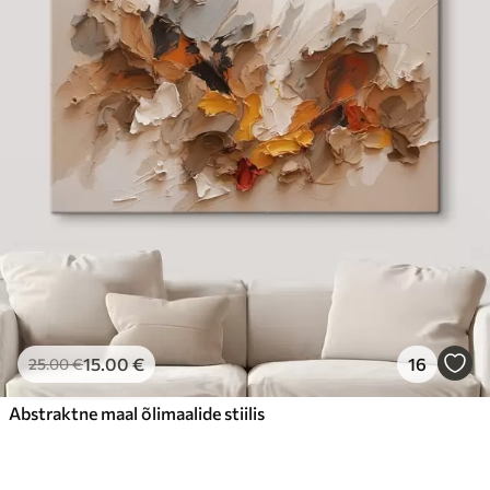
15
.00
€
16
25
.00
€
Abstraktne maal õlimaalide stiilis