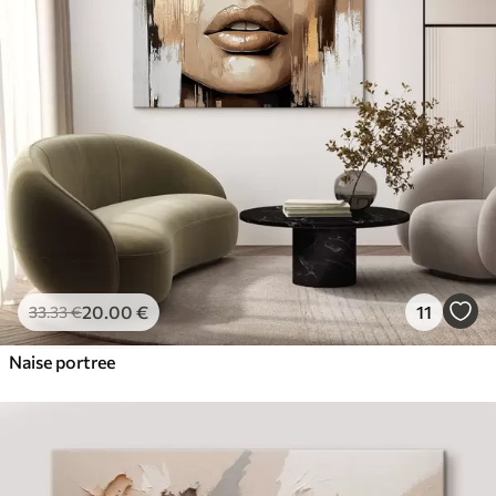
20
.00
€
11
33
.33
€
Naise portree