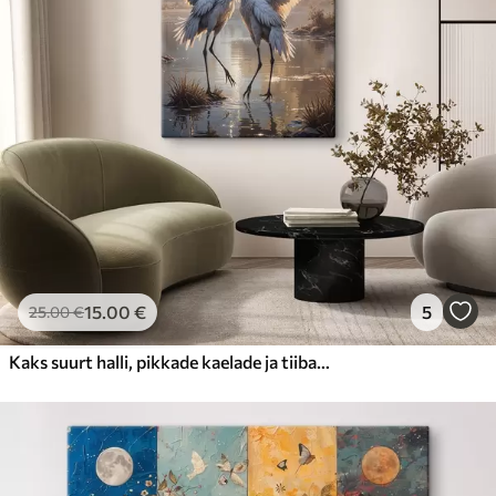
15
.00
€
5
25
.00
€
Kaks suurt halli, pikkade kaelade ja tiibadega kraanat, mis seisavad puudest ümbritsetud udujärves