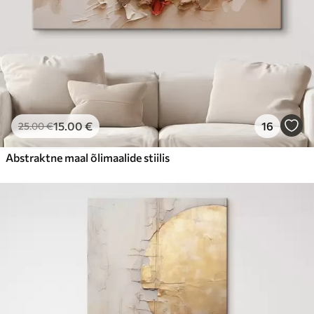
15
.00
€
16
25
.00
€
Abstraktne maal õlimaalide stiilis