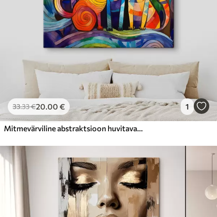
20
.00
€
1
33
.33
€
Mitmevärviline abstraktsioon huvitavate kassidega