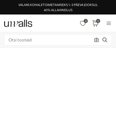
VALMIS KOHALETOIMETAMISEKS 1–3 PÄEVA JOOKSUL
40% ALLAHINDLUS
0
0