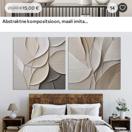
15
.00
€
14
25
.00
€
Abstraktne kompositsioon, maali imitatsioon