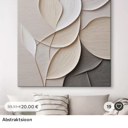
20
.00
€
19
33
.33
€
Abstraktsioon