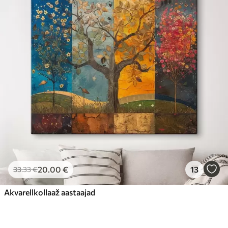
20
.00
€
13
33
.33
€
Akvarellkollaaž aastaajad