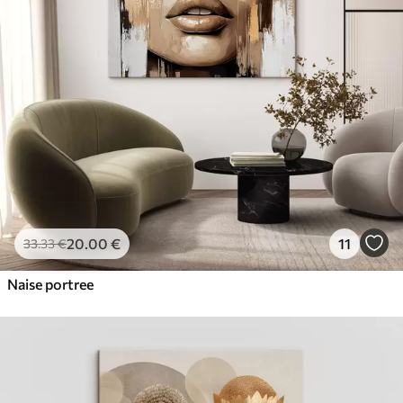
20
.00
€
11
33
.33
€
Naise portree