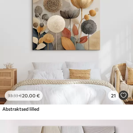
20
.00
€
21
33
.33
€
Abstraktsed lilled