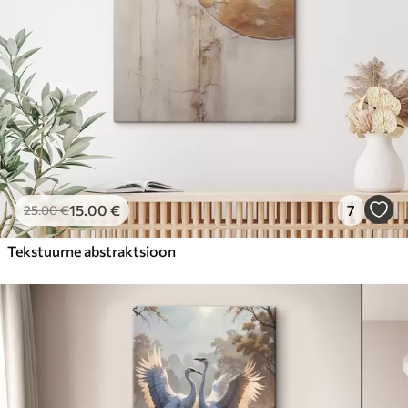
15
.00
€
7
25
.00
€
Tekstuurne abstraktsioon