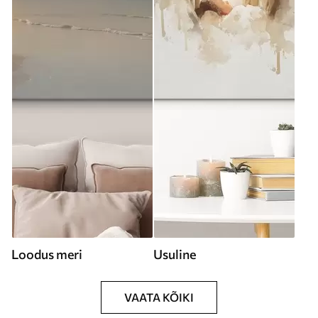
Loodus meri
Usuline
VAATA KÕIKI