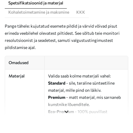
Spetsifikatsioonid ja materjal
Kohaletoimetamine ja maksmine
KKK
Pange tähele: kujutatud esemete pildid ja värvid võivad pisut
erineda veebilehel olevatest piltidest. See sõltub teie monitori
resolutsioonist ja seadetest, samuti valgustustingimustest
pildistamise ajal.
Omadused
Materjal
Valida saab kolme materjali vahel:
Standard
- sile, teraline sünteetiline
materjal, mille pind on läikiv.
Premium
- matt materjal, mis sarnaneb
kunstnike lõuenditele.
Eco-Premium
- 100% puuvillast
valmistatud kvaliteetne lõuend.
Autor
UWALLS