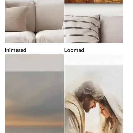
Inimesed
Loomad