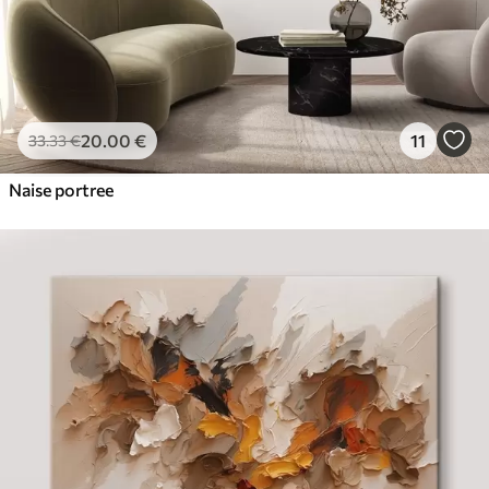
20
.00
€
11
33
.33
€
Naise portree