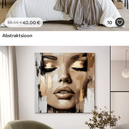
40
.00
€
10
66
.66
€
Abstraktsioon