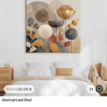
20
.00
€
21
33
.33
€
Abstraktsed lilled