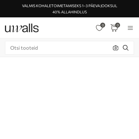
VALMIS KOHALETOIMETAMISEKS 1–3 PÄEVA JOOKSUL
40% ALLAHINDLUS
0
0