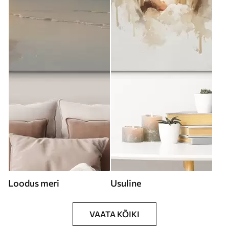
Loodus meri
Usuline
VAATA KÕIKI