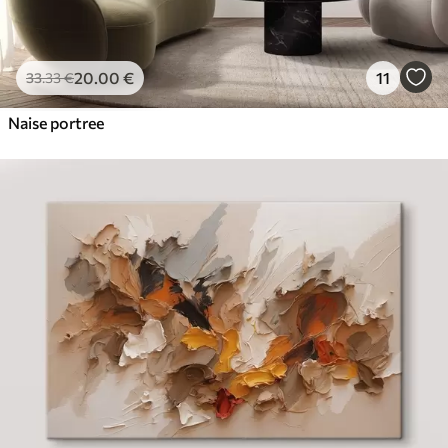
20
.00
€
11
33
.33
€
Naise portree