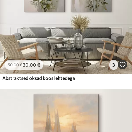
30
.00
€
3
50
.00
€
Abstraktsed oksad koos lehtedega