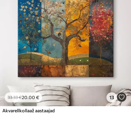
20
.00
€
13
33
.33
€
Akvarellkollaaž aastaajad