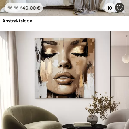
40
.00
€
10
66
.66
€
Abstraktsioon