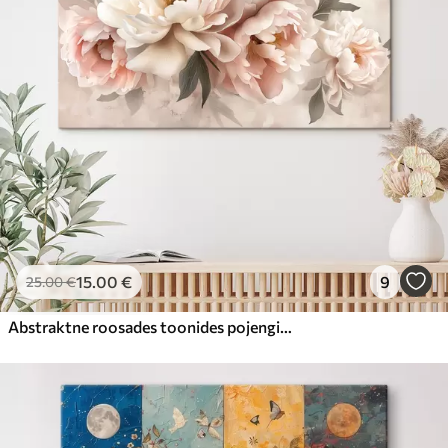
15
.00
€
9
25
.00
€
Abstraktne roosades toonides pojengide kimp