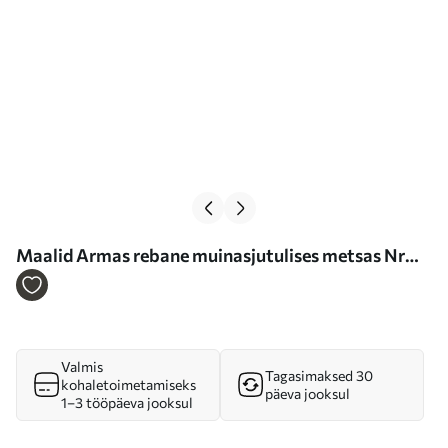
Maalid Armas rebane muinasjutulises metsas Nr
m01248
Valmis
Tagasimaksed 30
kohaletoimetamiseks
päeva jooksul
1–3 tööpäeva jooksul