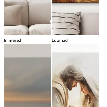
Inimesed
Loomad