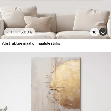
15
.00
€
16
25
.00
€
Abstraktne maal õlimaalide stiilis