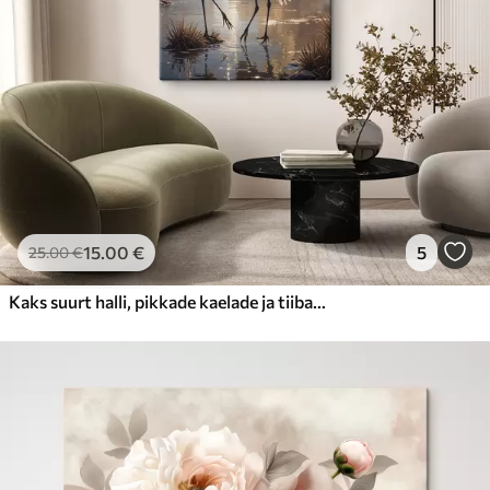
15
.00
€
5
25
.00
€
Kaks suurt halli, pikkade kaelade ja tiibadega kraanat, mis seisavad puudest ümbritsetud udujärves