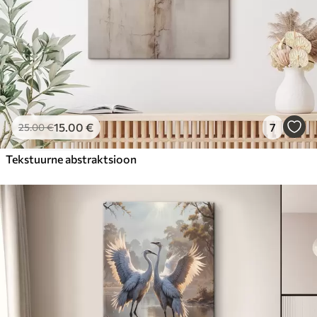
15
.00
€
7
25
.00
€
Tekstuurne abstraktsioon