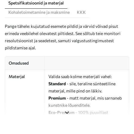
Spetsifikatsioonid ja materjal
Kohaletoimetamine ja maksmine
KKK
Pange tähele: kujutatud esemete pildid ja värvid võivad pisut
erineda veebilehel olevatest piltidest. See sõltub teie monitori
resolutsioonist ja seadetest, samuti valgustustingimustest
pildistamise ajal.
Omadused
Materjal
Valida saab kolme materjali vahel:
Standard
- sile, teraline sünteetiline
materjal, mille pind on läikiv.
Premium
- matt materjal, mis sarnaneb
kunstnike lõuenditele.
Eco-Premium
- 100% puuvillast
valmistatud kvaliteetne lõuend.
Autor
UWALLS