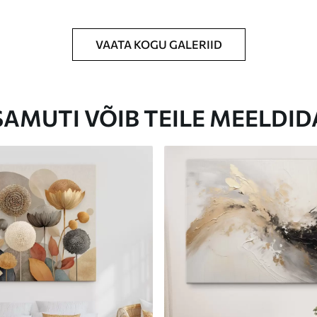
VAATA KOGU GALERIID
Eco-Premium
Hind Alates
23
.00
€
SAMUTI VÕIB TEILE MEELDID