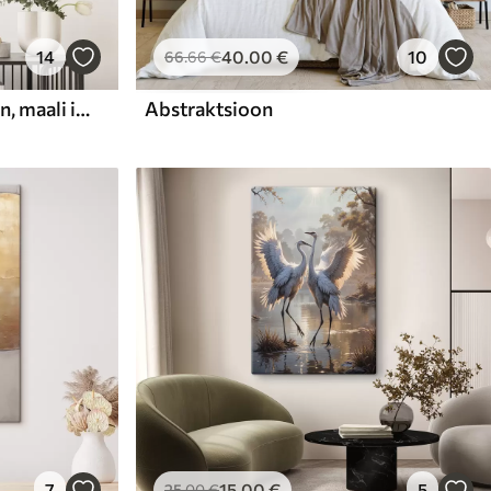
14
40
.00
€
10
66
.66
€
Abstraktne kompositsioon, maali imitatsioon
Abstraktsioon
7
15
.00
€
5
25
.00
€