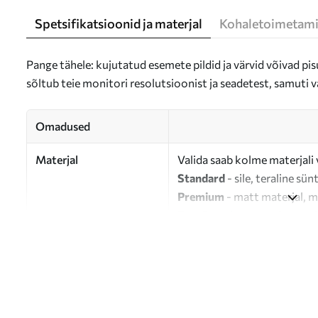
Spetsifikatsioonid ja materjal
Kohaletoimetami
Pange tähele: kujutatud esemete pildid ja värvid võivad pisu
sõltub teie monitori resolutsioonist ja seadetest, samuti v
Omadused
Materjal
Valida saab kolme materjali 
Standard
- sile, teraline sün
Premium
- matt materjal, m
Eco-Premium
- 100% puuvil
Autor
UWALLS
Artikli number
s47095
Lisaks
Võite lisada lakikihti.