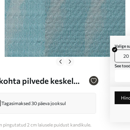
Valige 
20 
See tood
 kohta pilvede keskel
al Nr s47095
Hin
Tagasimaksed 30 päeva jooksul
n pingutatud 2 cm laiusele puidust kandikule.