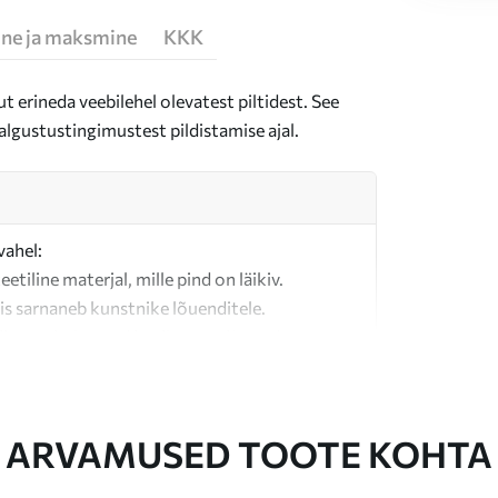
ne ja maksmine
KKK
t erineda veebilehel olevatest piltidest. See
algustustingimustest pildistamise ajal.
vahel:
teetiline materjal, mille pind on läikiv.
is sarnaneb kunstnike lõuenditele.
last valmistatud kvaliteetne lõuend.
ARVAMUSED TOOTE KOHTA