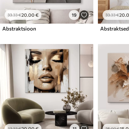
20
.00
€
19
20
.
33
.33
€
33
.33
€
Abstraktsioon
Abstraktsed 
20
.00
€
11
15
.
33
.33
€
25
.00
€