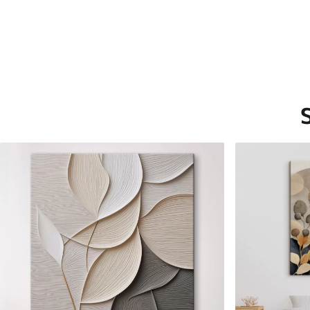
Saadaolevad materjalid
Standard
Premium
Hind Alates
15
.00
€
Hind Alates
19
.00
€