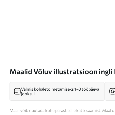
Maalid Võluv illustratsioon ingli
valge ja sinise värvipaleti taust
Valmis kohaletoimetamiseks 1–3 tööpäeva
jooksul
Maali võib riputada kohe pärast selle kättesaamist. Maal o