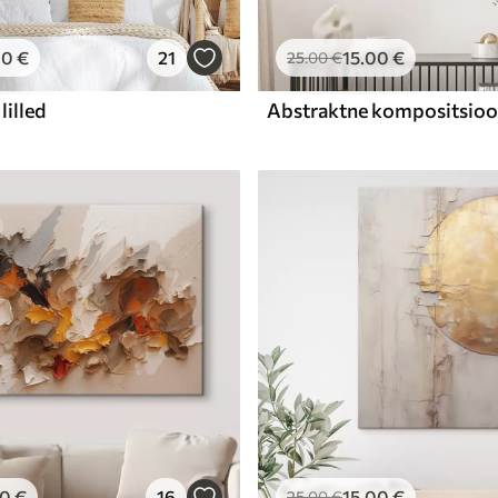
00
€
21
15
.00
€
25
.00
€
lilled
00
€
16
15
.00
€
25
.00
€