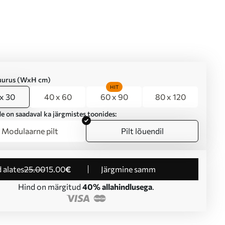
suurus (WxH cm)
HIT
x 30
40 x 60
60 x 90
80 x 120
e on saadaval ka järgmistes toonides:
Modulaarne pilt
Pilt lõuendil
d alates
25
.00
15
.00
€
Järgmine samm
Hind on märgitud
40% allahindlusega
.