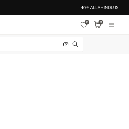
40% ALLAHINDLUS
0
0