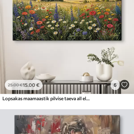
15
.00
€
6
25
.00
€
Lopsakas maamaastik pilvise taeva all elava värviliste lilledega täidetud metslilleniiduga