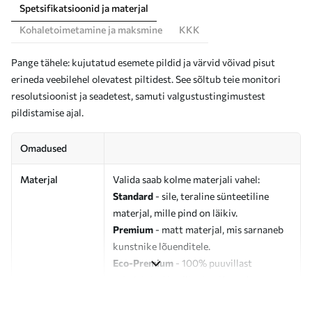
Spetsifikatsioonid ja materjal
Kohaletoimetamine ja maksmine
KKK
Pange tähele: kujutatud esemete pildid ja värvid võivad pisut
erineda veebilehel olevatest piltidest. See sõltub teie monitori
resolutsioonist ja seadetest, samuti valgustustingimustest
pildistamise ajal.
Omadused
Materjal
Valida saab kolme materjali vahel:
Standard
- sile, teraline sünteetiline
materjal, mille pind on läikiv.
Premium
- matt materjal, mis sarnaneb
kunstnike lõuenditele.
Eco-Premium
- 100% puuvillast
valmistatud kvaliteetne lõuend.
Autor
UWALLS