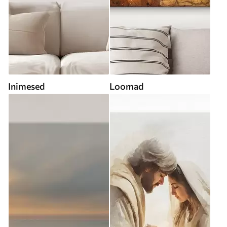
Inimesed
Loomad