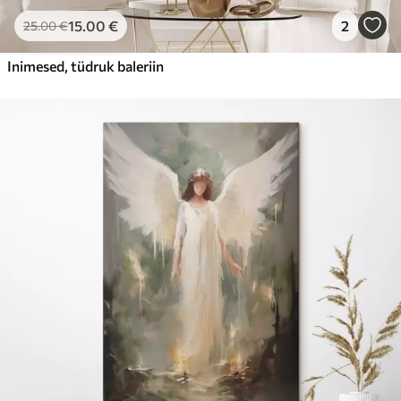
15
.00
€
2
25
.00
€
Inimesed, tüdruk baleriin