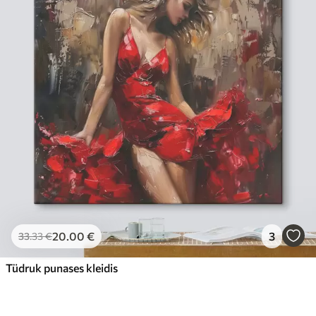
20
.00
€
3
33
.33
€
Tüdruk punases kleidis