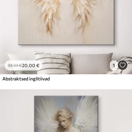
20
.00
€
1
33
.33
€
Abstraktsed inglitiivad