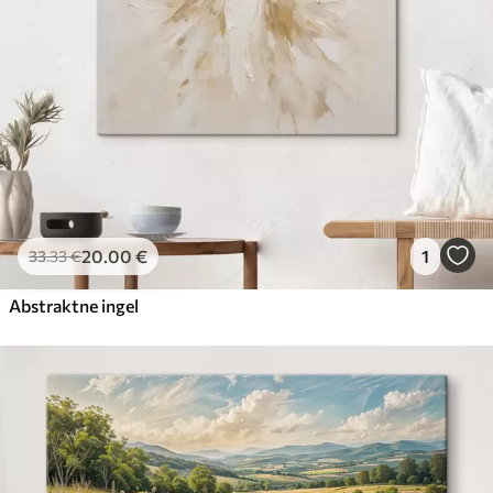
20
.00
€
1
33
.33
€
Abstraktne ingel