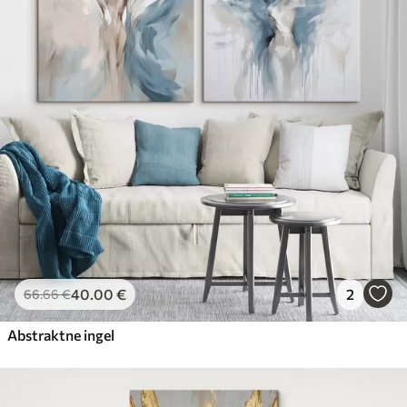
40
.00
€
2
66
.66
€
Abstraktne ingel