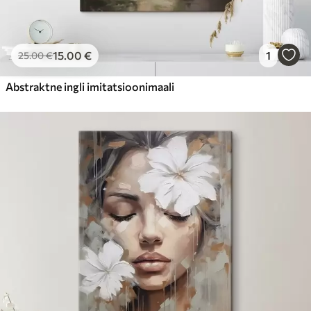
15
.00
€
1
25
.00
€
Abstraktne ingli imitatsioonimaali