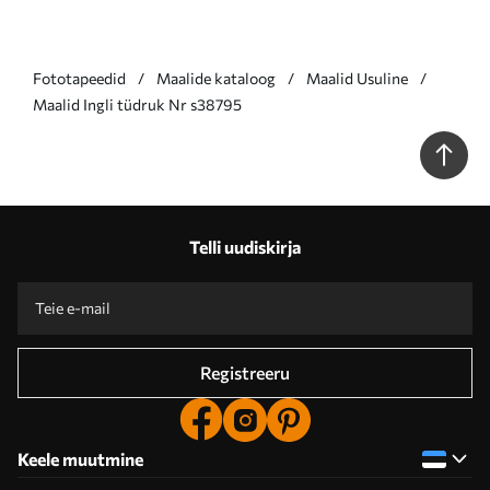
Fototapeedid
Maalide kataloog
Maalid Usuline
Maalid Ingli tüdruk Nr s38795
Telli uudiskirja
Registreeru
Keele muutmine