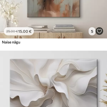
15
.00
€
5
25
.00
€
Naise nägu