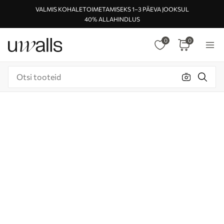
VALMIS KOHALETOIMETAMISEKS 1–3 PÄEVA JOOKSUL
40% ALLAHINDLUS
0
0