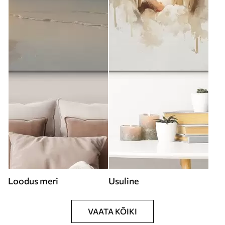
Loodus meri
Usuline
VAATA KÕIKI