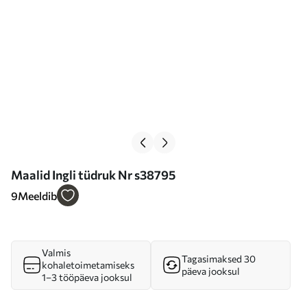
Maalid Ingli tüdruk Nr s38795
9
Meeldib
Valmis
Tagasimaksed 30
kohaletoimetamiseks
päeva jooksul
1–3 tööpäeva jooksul