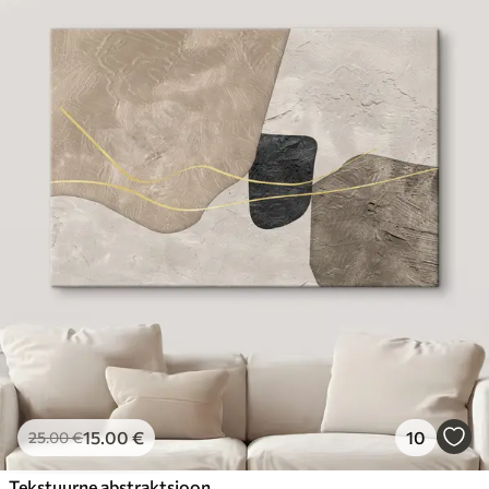
15
.00
€
10
25
.00
€
Tekstuurne abstraktsioon