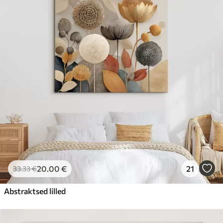
20
.00
€
21
33
.33
€
Abstraktsed lilled