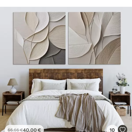
40
.00
€
10
66
.66
€