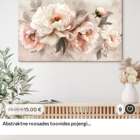
15
.00
€
9
25
.00
€
Abstraktne roosades toonides pojengide kimp