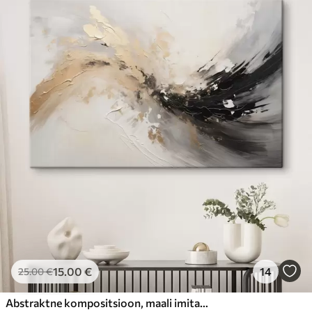
15
.00
€
14
25
.00
€
Abstraktne kompositsioon, maali imitatsioon