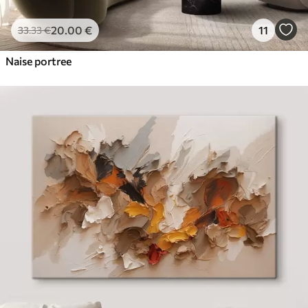
20
.00
€
11
33
.33
€
Naise portree