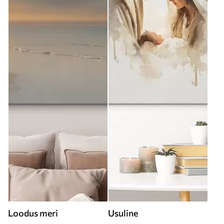
Loodus meri
Usuline