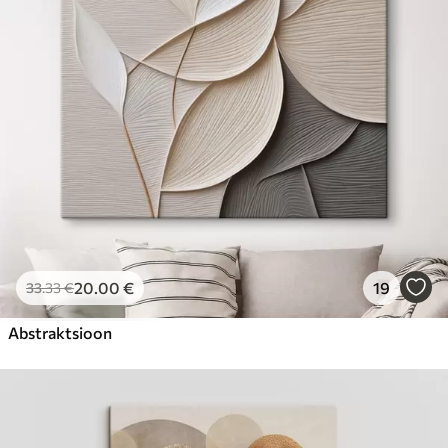
Hind Alates
23
.00
€
20
.00
€
19
33
.33
€
Abstraktsioon