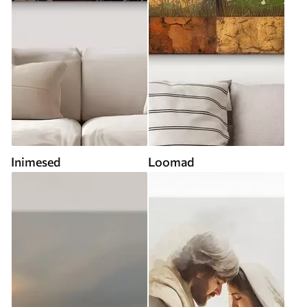
Inimesed
Loomad