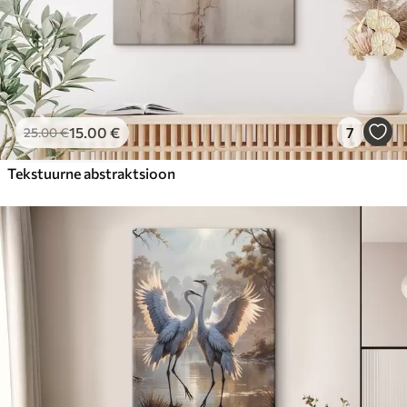
15
.00
€
7
25
.00
€
Tekstuurne abstraktsioon