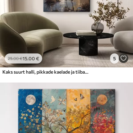
15
.00
€
5
25
.00
€
Kaks suurt halli, pikkade kaelade ja tiibadega kraanat, mis seisavad puudest ümbritsetud udujärves