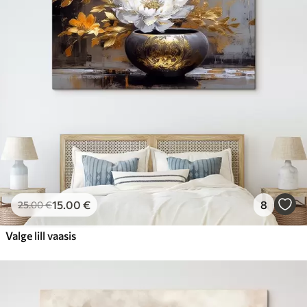
15
.00
€
8
25
.00
€
Valge lill vaasis