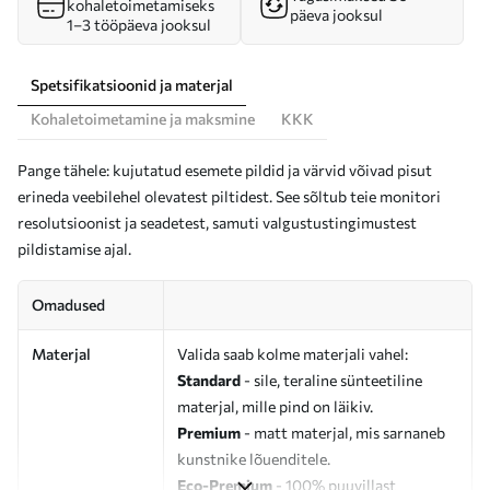
kohaletoimetamiseks
päeva jooksul
1–3 tööpäeva jooksul
Spetsifikatsioonid ja materjal
Kohaletoimetamine ja maksmine
KKK
Pange tähele: kujutatud esemete pildid ja värvid võivad pisut
erineda veebilehel olevatest piltidest. See sõltub teie monitori
resolutsioonist ja seadetest, samuti valgustustingimustest
pildistamise ajal.
Omadused
Materjal
Valida saab kolme materjali vahel:
Standard
- sile, teraline sünteetiline
materjal, mille pind on läikiv.
Premium
- matt materjal, mis sarnaneb
kunstnike lõuenditele.
Eco-Premium
- 100% puuvillast