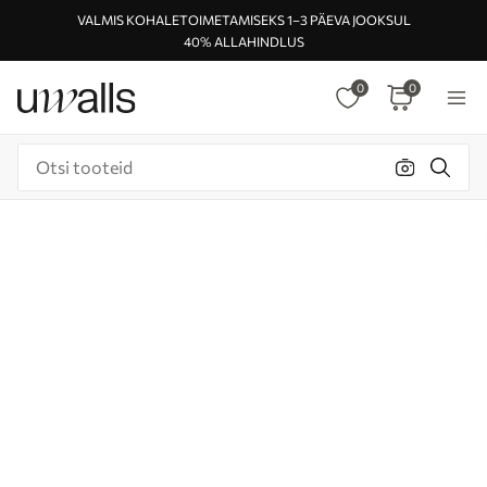
VALMIS KOHALETOIMETAMISEKS 1–3 PÄEVA JOOKSUL
40% ALLAHINDLUS
0
0