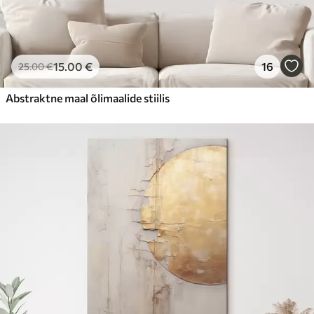
15
.00
€
16
25
.00
€
Abstraktne maal õlimaalide stiilis