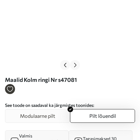
Maalid Kolm ringi Nr s47081
See toode on saadaval ka järgmistes toonides:
Modulaarne pilt
Pilt lõuendil
Valmis
Tagasimaksed 30