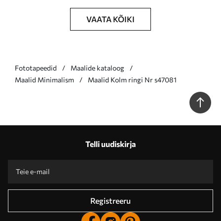
VAATA KÕIKI
Fototapeedid
Maalide kataloog
Maalid Minimalism
Maalid Kolm ringi Nr s47081
Telli uudiskirja
Registreeru