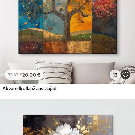
20
.00
€
13
33
.33
€
Akvarellkollaaž aastaajad