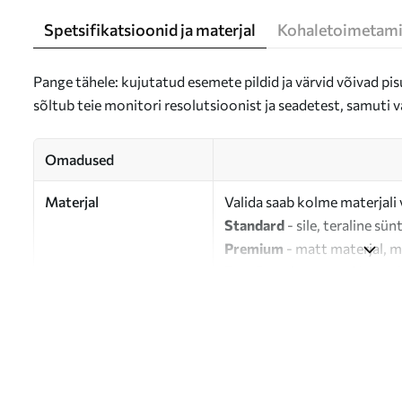
Spetsifikatsioonid ja materjal
Kohaletoimetami
Pange tähele: kujutatud esemete pildid ja värvid võivad pisu
sõltub teie monitori resolutsioonist ja seadetest, samuti v
Omadused
Materjal
Valida saab kolme materjali 
Standard
- sile, teraline sün
Premium
- matt materjal, m
Eco-Premium
- 100% puuvil
Autor
UWALLS
Artikli number
s47041
Lisaks
Võite lisada lakikihti.