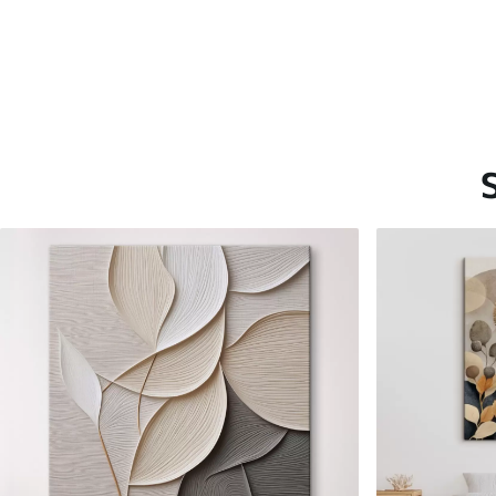
Saadaolevad materjalid
Standard
Premium
Hind Alates
15
.00
€
Hind Alates
19
.00
€