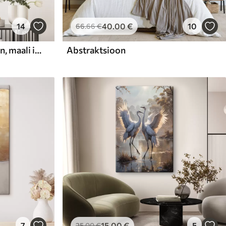
14
40
.00
€
10
66
.66
€
Abstraktne kompositsioon, maali imitatsioon
Abstraktsioon
7
15
.00
€
5
25
.00
€