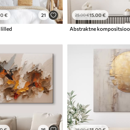
00
€
21
15
.00
€
25
.00
€
lilled
00
€
16
15
.00
€
25
.00
€