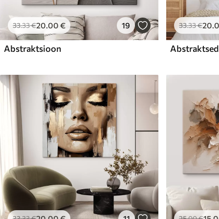
20
.00
€
19
20
.
33
.33
€
33
.33
€
Abstraktsioon
Abstraktsed 
20
.00
€
11
15
.
33
.33
€
25
.00
€