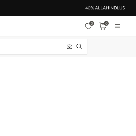
40% ALLAHINDLUS
0
0