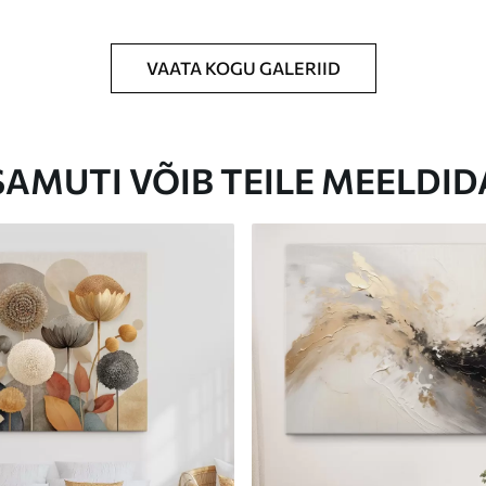
VAATA KOGU GALERIID
Eco-Premium
Hind Alates
23
.00
€
SAMUTI VÕIB TEILE MEELDID