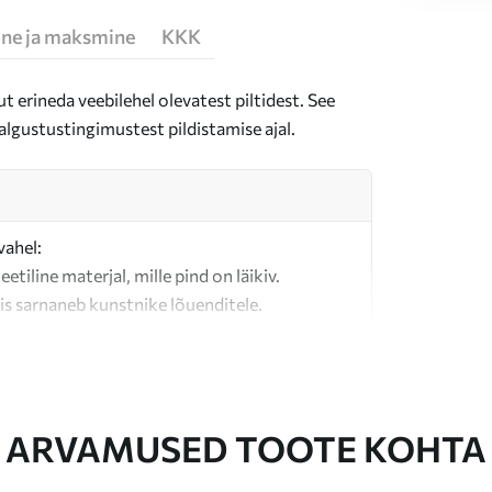
ne ja maksmine
KKK
t erineda veebilehel olevatest piltidest. See
algustustingimustest pildistamise ajal.
vahel:
teetiline materjal, mille pind on läikiv.
is sarnaneb kunstnike lõuenditele.
last valmistatud kvaliteetne lõuend.
ARVAMUSED TOOTE KOHTA