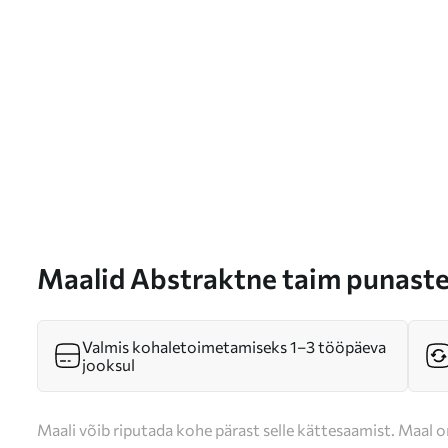
Maalid Abstraktne taim punaste
geomeetriliste kujundite ja peh
summutatud värvide taustal Nr 
Valmis kohaletoimetamiseks 1–3 tööpäeva
jooksul
Maali võib riputada kohe pärast selle kättesaamist. Maal o