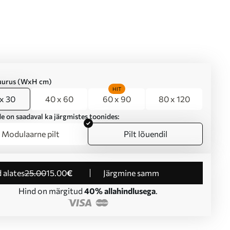
suurus (WxH cm)
HIT
x 30
40 x 60
60 x 90
80 x 120
e on saadaval ka järgmistes toonides:
Modulaarne pilt
Pilt lõuendil
d alates
25
.00
15
.00
€
Järgmine samm
Hind on märgitud
40% allahindlusega
.