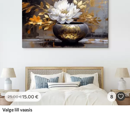
15
.00
€
8
25
.00
€
Valge lill vaasis