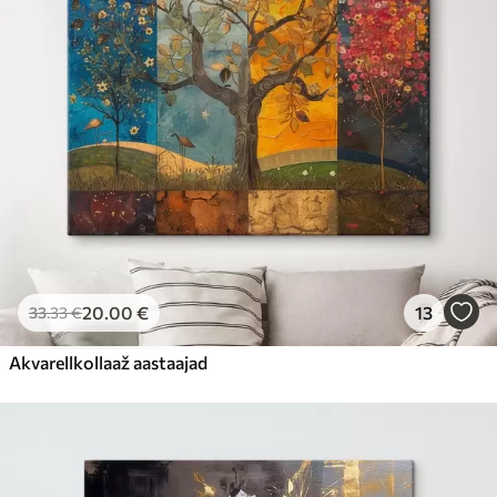
20
.00
€
13
33
.33
€
Akvarellkollaaž aastaajad