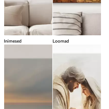
Inimesed
Loomad