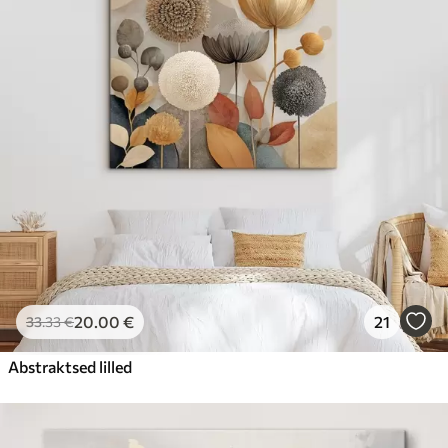
20
.00
€
21
33
.33
€
Abstraktsed lilled