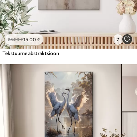
15
.00
€
7
25
.00
€
Tekstuurne abstraktsioon