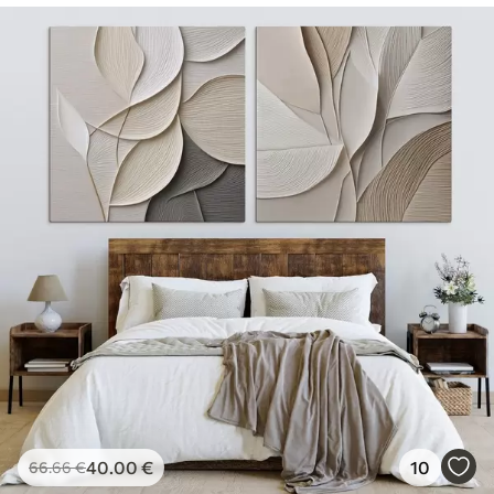
40
.00
€
10
66
.66
€