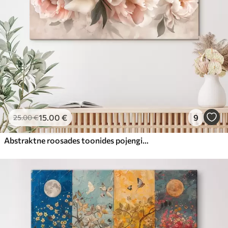
15
.00
€
9
25
.00
€
Abstraktne roosades toonides pojengide kimp