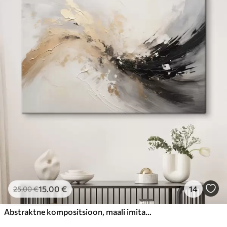
15
.00
€
14
25
.00
€
Abstraktne kompositsioon, maali imitatsioon