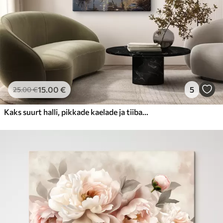
15
.00
€
5
25
.00
€
Kaks suurt halli, pikkade kaelade ja tiibadega kraanat, mis seisavad puudest ümbritsetud udujärves