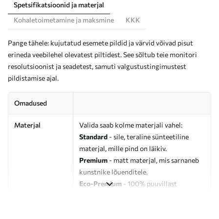
Spetsifikatsioonid ja materjal
Kohaletoimetamine ja maksmine
KKK
Pange tähele: kujutatud esemete pildid ja värvid võivad pisut
erineda veebilehel olevatest piltidest. See sõltub teie monitori
resolutsioonist ja seadetest, samuti valgustustingimustest
pildistamise ajal.
Omadused
Materjal
Valida saab kolme materjali vahel:
Standard
- sile, teraline sünteetiline
materjal, mille pind on läikiv.
Premium
- matt materjal, mis sarnaneb
kunstnike lõuenditele.
Eco-Premium
- 100% puuvillast
valmistatud kvaliteetne lõuend.
Autor
UWALLS