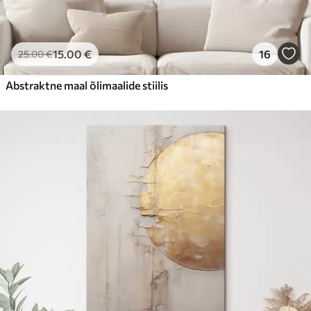
15
.00
€
16
25
.00
€
Abstraktne maal õlimaalide stiilis