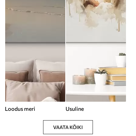
Loodus meri
Usuline
VAATA KÕIKI