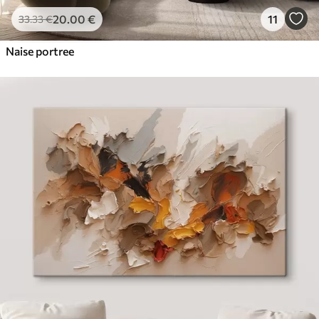
20
.00
€
11
33
.33
€
Naise portree