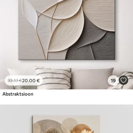
20
.00
€
19
33
.33
€
Abstraktsioon