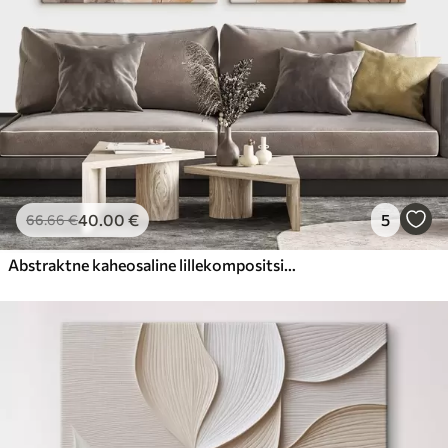
40
.00
€
5
66
.66
€
Abstraktne kaheosaline lillekompositsioon