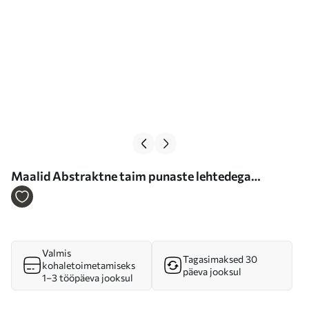
Maalid Abstraktne taim punaste lehtedega
geomeetriliste kujundite ja pehmete, summutatud
värvide taustal Nr m01128
Valmis
Tagasimaksed 30
kohaletoimetamiseks
päeva jooksul
1–3 tööpäeva jooksul