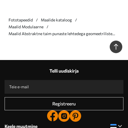
Fototapeedid
Maalide kataloog
Maalid Modulaarne
Maalid Abstraktne taim punaste lehtedega geomeetriliste
kujundite ja pehmete, summutatud värvide taustal Nr
m01128
Telli uudiskirja
Registreeru
Keele muutmine