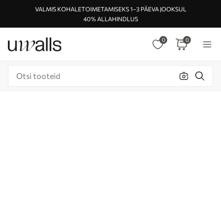
VALMIS KOHALETOIMETAMISEKS 1–3 PÄEVA JOOKSUL
40% ALLAHINDLUS
0
0