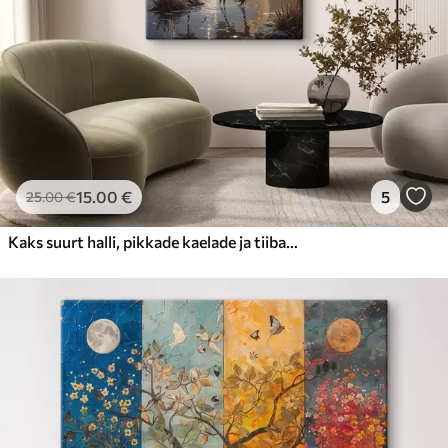
15
.00
€
5
25
.00
€
Kaks suurt halli, pikkade kaelade ja tiibadega kraanat, mis seisavad puudest ümbritsetud udujärves