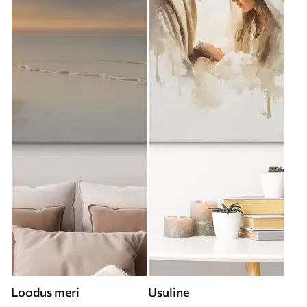
Loodus meri
Usuline