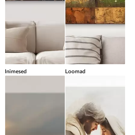
Inimesed
Loomad