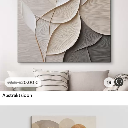
Hind Alates
23
.00
€
20
.00
€
19
33
.33
€
Abstraktsioon