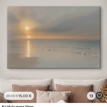
15
.00
€
13
25
.00
€
Koidula mere ääres