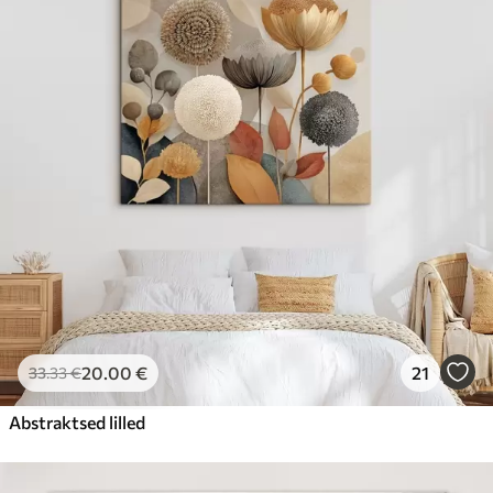
20
.00
€
21
33
.33
€
Abstraktsed lilled