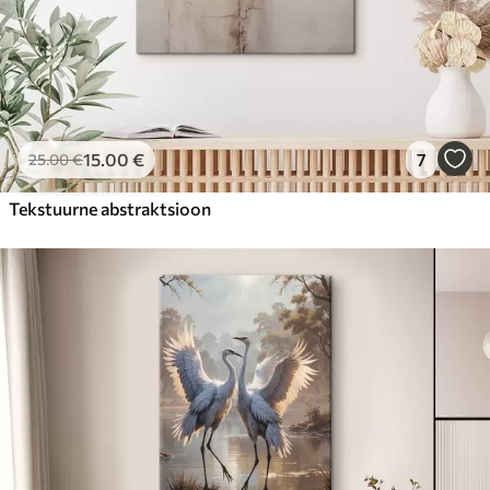
15
.00
€
7
25
.00
€
Tekstuurne abstraktsioon