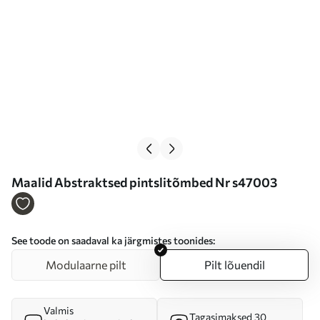
Maalid Abstraktsed pintslitõmbed Nr s47003
See toode on saadaval ka järgmistes toonides:
Modulaarne pilt
Pilt lõuendil
Valmis
Tagasimaksed 30