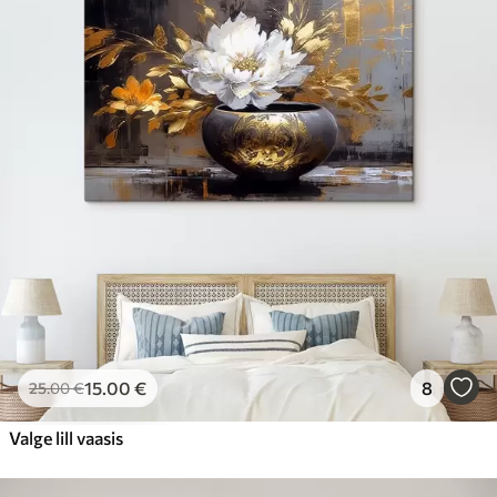
15
.00
€
8
25
.00
€
Valge lill vaasis