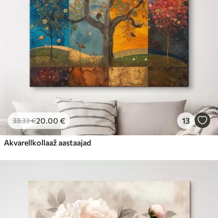
20
.00
€
13
33
.33
€
Akvarellkollaaž aastaajad