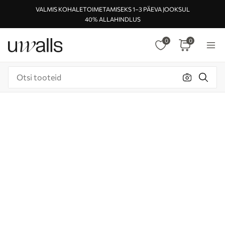
VALMIS KOHALETOIMETAMISEKS 1–3 PÄEVA JOOKSUL
40% ALLAHINDLUS
0
0