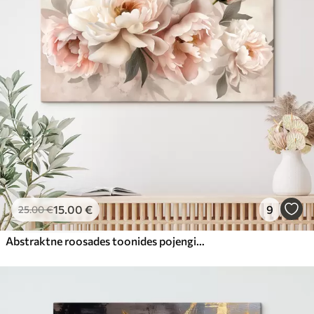
15
.00
€
9
25
.00
€
Abstraktne roosades toonides pojengide kimp