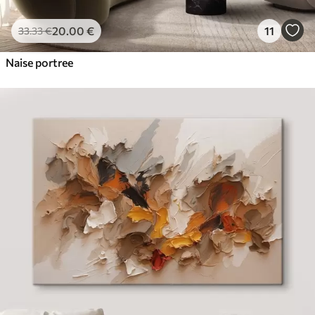
20
.00
€
11
33
.33
€
Naise portree