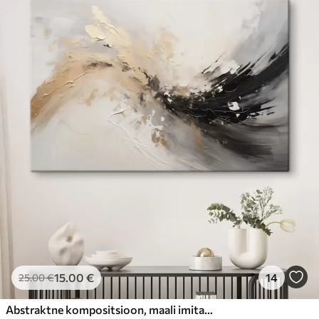
15
.00
€
14
25
.00
€
Abstraktne kompositsioon, maali imitatsioon