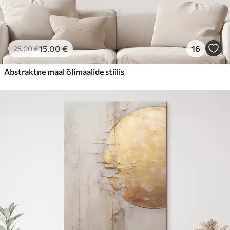
15
.00
€
16
25
.00
€
Abstraktne maal õlimaalide stiilis