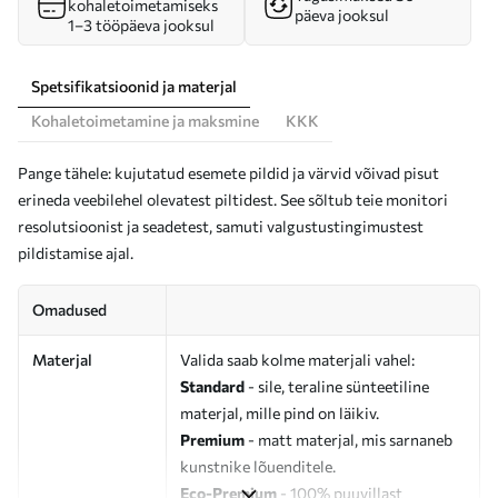
kohaletoimetamiseks
päeva jooksul
1–3 tööpäeva jooksul
Spetsifikatsioonid ja materjal
Kohaletoimetamine ja maksmine
KKK
Pange tähele: kujutatud esemete pildid ja värvid võivad pisut
erineda veebilehel olevatest piltidest. See sõltub teie monitori
resolutsioonist ja seadetest, samuti valgustustingimustest
pildistamise ajal.
Omadused
Materjal
Valida saab kolme materjali vahel:
Standard
- sile, teraline sünteetiline
materjal, mille pind on läikiv.
Premium
- matt materjal, mis sarnaneb
kunstnike lõuenditele.
Eco-Premium
- 100% puuvillast