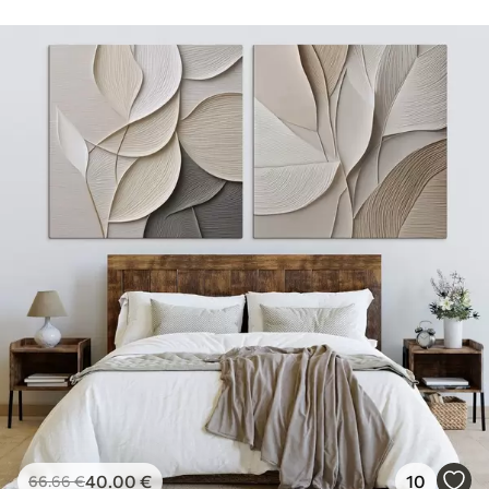
40
.00
€
10
66
.66
€