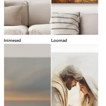
Inimesed
Loomad