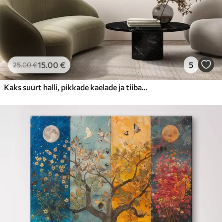
15
.00
€
5
25
.00
€
Kaks suurt halli, pikkade kaelade ja tiibadega kraanat, mis seisavad puudest ümbritsetud udujärves