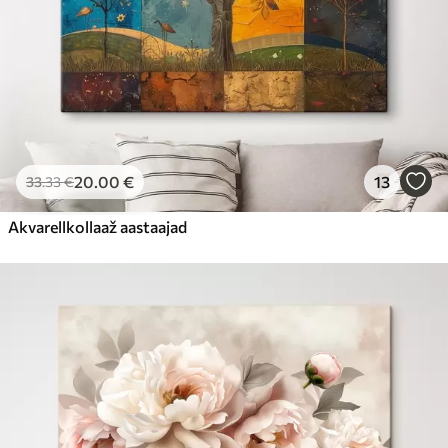
20
.00
€
13
33
.33
€
Akvarellkollaaž aastaajad