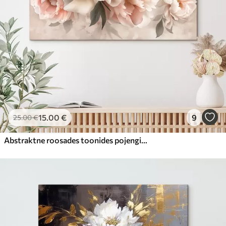
15
.00
€
9
25
.00
€
Abstraktne roosades toonides pojengide kimp