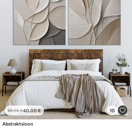
40
.00
€
10
66
.66
€
Abstraktsioon