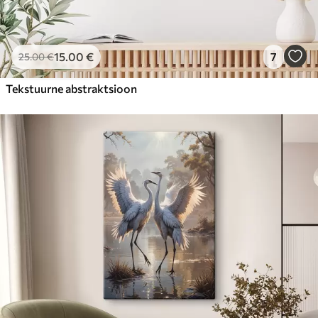
15
.00
€
7
25
.00
€
Tekstuurne abstraktsioon