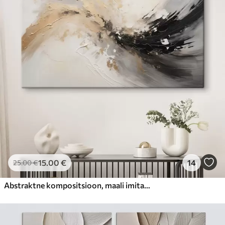
15
.00
€
14
25
.00
€
Abstraktne kompositsioon, maali imitatsioon