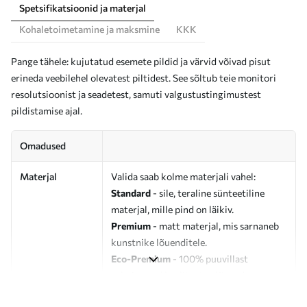
Spetsifikatsioonid ja materjal
Kohaletoimetamine ja maksmine
KKK
Pange tähele: kujutatud esemete pildid ja värvid võivad pisut
erineda veebilehel olevatest piltidest. See sõltub teie monitori
resolutsioonist ja seadetest, samuti valgustustingimustest
pildistamise ajal.
Omadused
Materjal
Valida saab kolme materjali vahel:
Standard
- sile, teraline sünteetiline
materjal, mille pind on läikiv.
Premium
- matt materjal, mis sarnaneb
kunstnike lõuenditele.
Eco-Premium
- 100% puuvillast
valmistatud kvaliteetne lõuend.
Autor
UWALLS