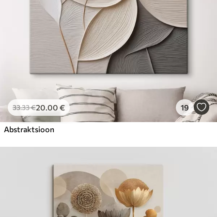
20
.00
€
19
33
.33
€
Abstraktsioon