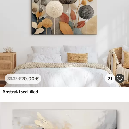
20
.00
€
21
33
.33
€
Abstraktsed lilled