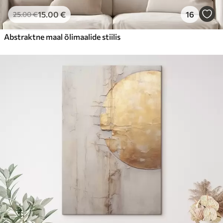
15
.00
€
16
25
.00
€
Abstraktne maal õlimaalide stiilis