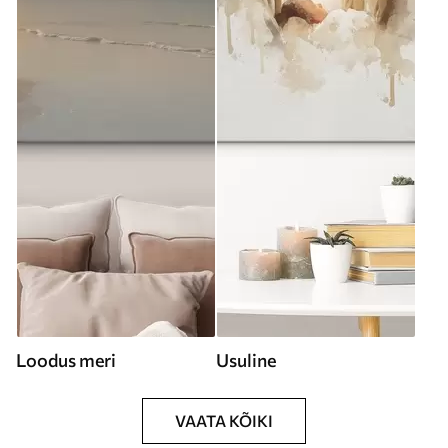
Loodus meri
Usuline
VAATA KÕIKI