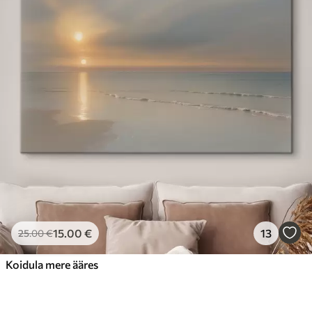
15
.00
€
13
25
.00
€
Koidula mere ääres