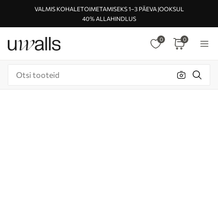
VALMIS KOHALETOIMETAMISEKS 1–3 PÄEVA JOOKSUL
40% ALLAHINDLUS
0
0