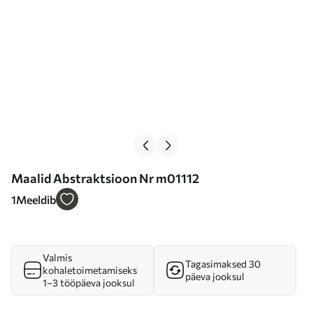
Maalid Abstraktsioon Nr m01112
1
Meeldib
Valmis
Tagasimaksed 30
kohaletoimetamiseks
päeva jooksul
1–3 tööpäeva jooksul