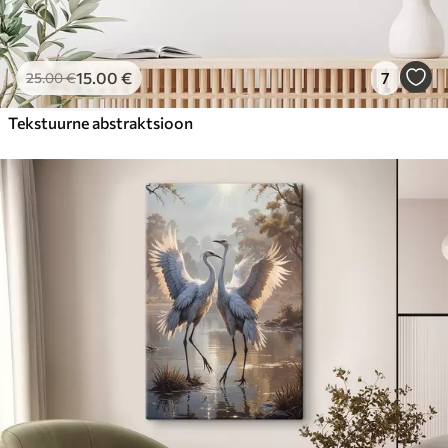
15
.00
€
7
25
.00
€
Tekstuurne abstraktsioon