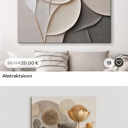
20
.00
€
19
33
.33
€
Abstraktsioon