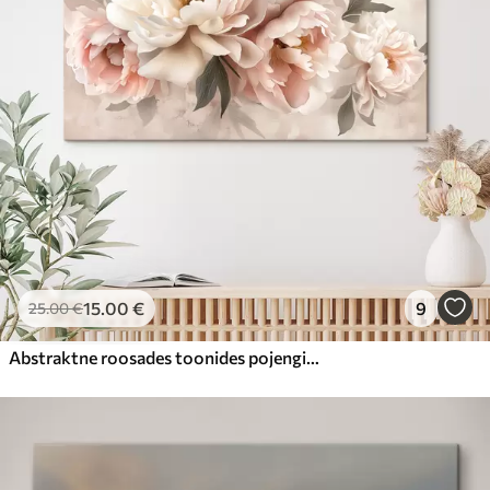
15
.00
€
9
25
.00
€
Abstraktne roosades toonides pojengide kimp