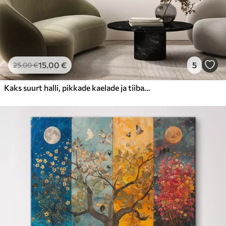
15
.00
€
5
25
.00
€
Kaks suurt halli, pikkade kaelade ja tiibadega kraanat, mis seisavad puudest ümbritsetud udujärves