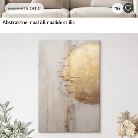
15
.00
€
16
25
.00
€
Abstraktne maal õlimaalide stiilis