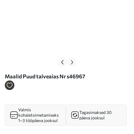
Maalid Puud talveaias Nr s46967
Valmis
Tagasimaksed 30
kohaletoimetamiseks
päeva jooksul
1–3 tööpäeva jooksul