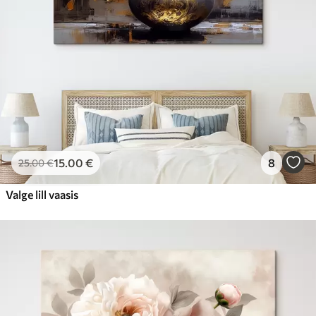
15
.00
€
8
25
.00
€
Valge lill vaasis