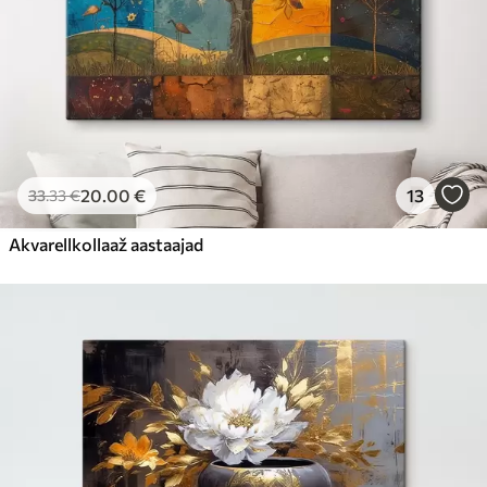
20
.00
€
13
33
.33
€
Akvarellkollaaž aastaajad