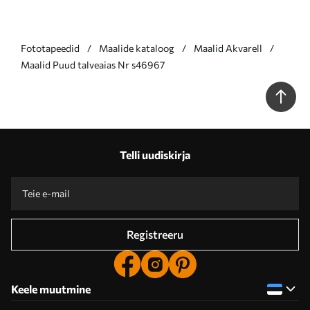
Fototapeedid
Maalide kataloog
Maalid Akvarell
Maalid Puud talveaias Nr s46967
Telli uudiskirja
Registreeru
Keele muutmine