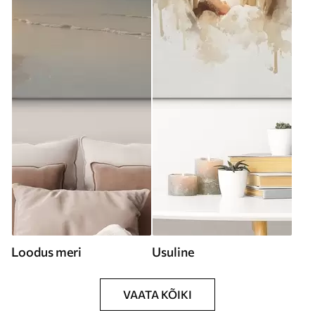
Loodus meri
Usuline
VAATA KÕIKI