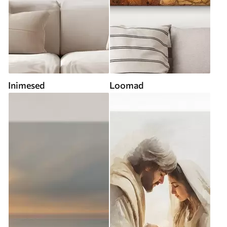
Inimesed
Loomad