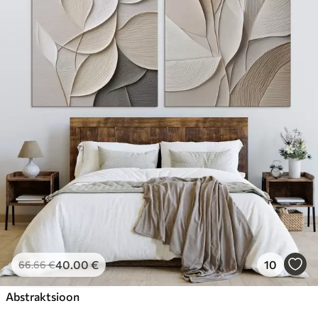
40
.00
€
10
66
.66
€
Abstraktsioon