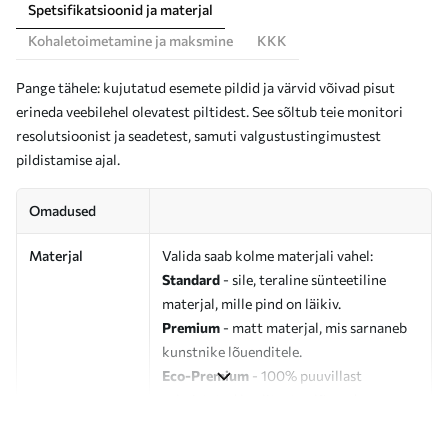
Spetsifikatsioonid ja materjal
Kohaletoimetamine ja maksmine
KKK
Pange tähele: kujutatud esemete pildid ja värvid võivad pisut
erineda veebilehel olevatest piltidest. See sõltub teie monitori
resolutsioonist ja seadetest, samuti valgustustingimustest
pildistamise ajal.
Omadused
Materjal
Valida saab kolme materjali vahel:
Standard
- sile, teraline sünteetiline
materjal, mille pind on läikiv.
Premium
- matt materjal, mis sarnaneb
kunstnike lõuenditele.
Eco-Premium
- 100% puuvillast
valmistatud kvaliteetne lõuend.
Autor
UWALLS