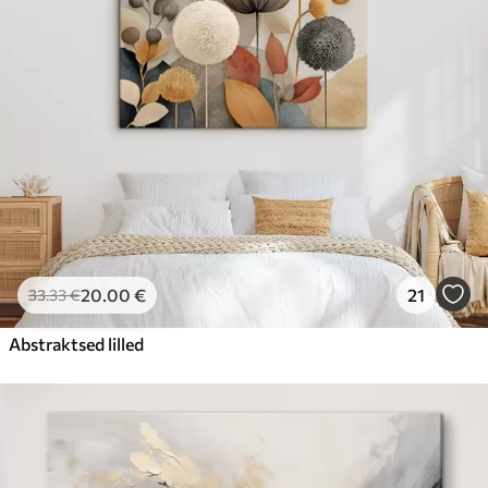
20
.00
€
21
33
.33
€
Abstraktsed lilled