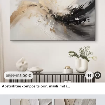
15
.00
€
14
25
.00
€
Abstraktne kompositsioon, maali imitatsioon