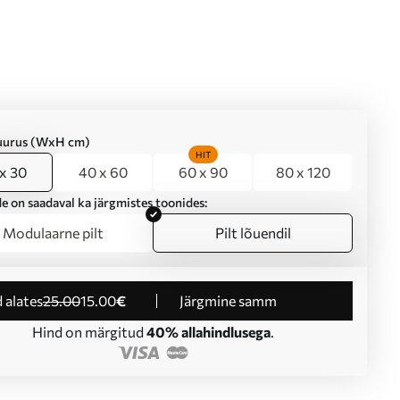
suurus (WxH cm)
HIT
x 30
40 x 60
60 x 90
80 x 120
e on saadaval ka järgmistes toonides:
Modulaarne pilt
Pilt lõuendil
d alates
25
.00
15
.00
€
Järgmine samm
Hind on märgitud
40% allahindlusega
.