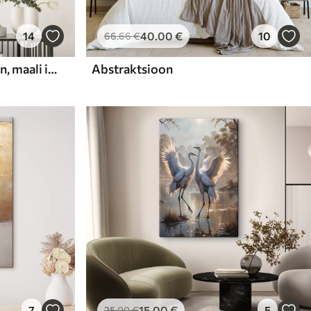
14
40
.00
€
10
66
.66
€
Abstraktne kompositsioon, maali imitatsioon
Abstraktsioon
7
15
.00
€
5
25
.00
€