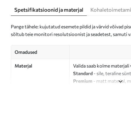
Spetsifikatsioonid ja materjal
Kohaletoimetami
Pange tähele: kujutatud esemete pildid ja värvid võivad pisu
sõltub teie monitori resolutsioonist ja seadetest, samuti v
Omadused
Materjal
Valida saab kolme materjali 
Standard
- sile, teraline sün
Premium
- matt materjal, m
Eco-Premium
- 100% puuvil
Autor
UWALLS
Artikli number
s46952
Lisaks
Võite lisada lakikihti.