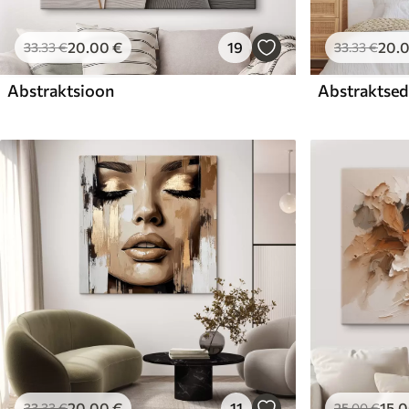
20
.00
€
19
20
.
33
.33
€
33
.33
€
Abstraktsioon
Abstraktsed 
20
.00
€
11
15
.
33
.33
€
25
.00
€