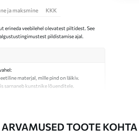
ne ja maksmine
KKK
t erineda veebilehel olevatest piltidest. See
algustustingimustest pildistamise ajal.
vahel:
teetiline materjal, mille pind on läikiv.
is sarnaneb kunstnike lõuenditele.
last valmistatud kvaliteetne lõuend.
ARVAMUSED TOOTE KOHTA