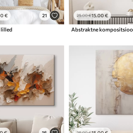
00
€
21
15
.00
€
25
.00
€
lilled
00
€
16
15
.00
€
25
.00
€