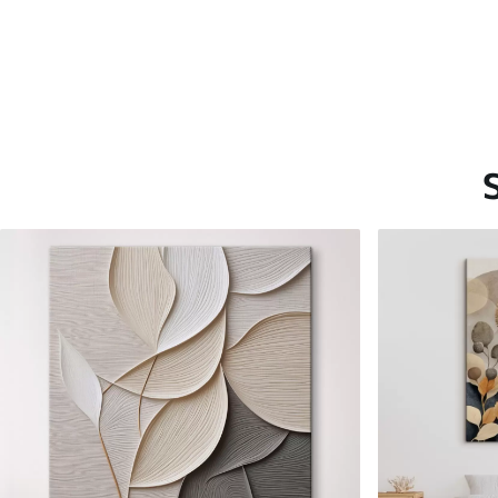
Saadaolevad materjalid
Standard
Premium
Hind Alates
15
.00
€
Hind Alates
19
.00
€