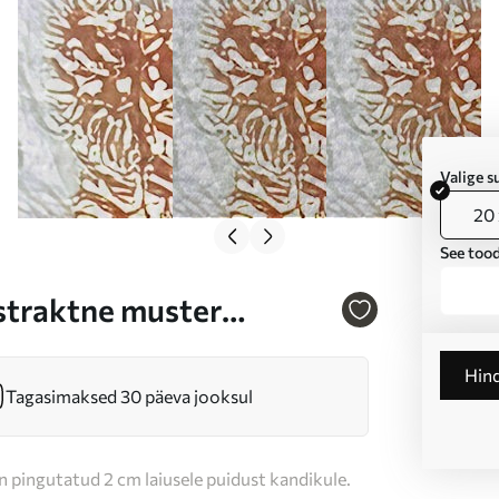
Valige 
20 
See tood
bstraktne muster
s46952
Hin
Tagasimaksed 30 päeva jooksul
n pingutatud 2 cm laiusele puidust kandikule.