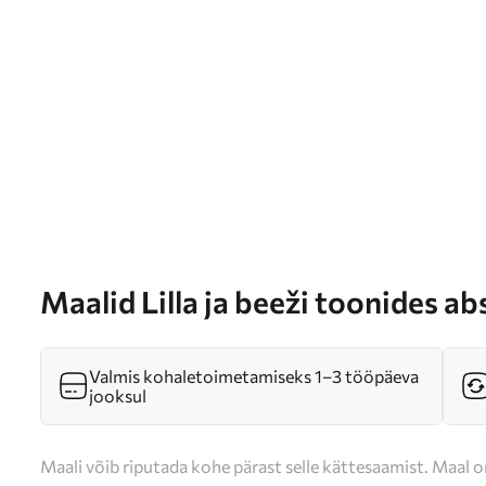
Maalid Lilla ja beeži toonides a
ruumilise tekstuuriefektiga Nr 
Valmis kohaletoimetamiseks 1–3 tööpäeva
jooksul
Maali võib riputada kohe pärast selle kättesaamist. Maal o