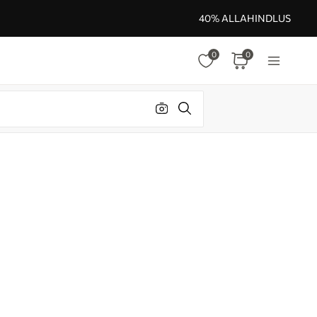
40% ALLAHINDLUS
0
0