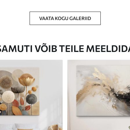
VAATA KOGU GALERIID
Eco-Premium
Hind Alates
23
.00
€
SAMUTI VÕIB TEILE MEELDID