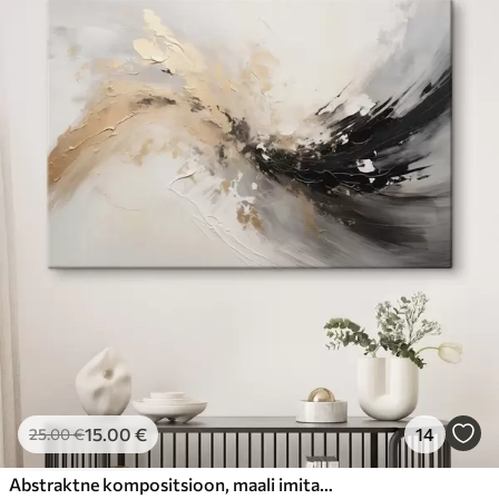
15
.00
€
14
25
.00
€
Abstraktne kompositsioon, maali imitatsioon