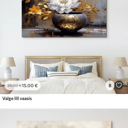
15
.00
€
8
25
.00
€
Valge lill vaasis