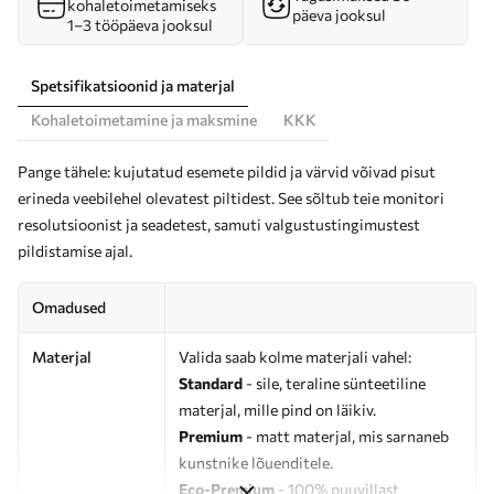
kohaletoimetamiseks
päeva jooksul
1–3 tööpäeva jooksul
Spetsifikatsioonid ja materjal
Kohaletoimetamine ja maksmine
KKK
Pange tähele: kujutatud esemete pildid ja värvid võivad pisut
erineda veebilehel olevatest piltidest. See sõltub teie monitori
resolutsioonist ja seadetest, samuti valgustustingimustest
pildistamise ajal.
Omadused
Materjal
Valida saab kolme materjali vahel:
Standard
- sile, teraline sünteetiline
materjal, mille pind on läikiv.
Premium
- matt materjal, mis sarnaneb
kunstnike lõuenditele.
Eco-Premium
- 100% puuvillast