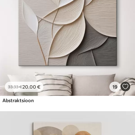
Hind Alates
23
.00
€
20
.00
€
19
33
.33
€
Abstraktsioon