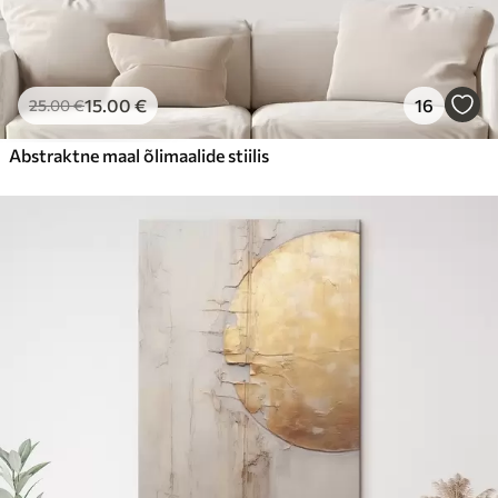
15
.00
€
16
25
.00
€
Abstraktne maal õlimaalide stiilis