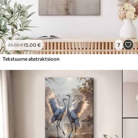
15
.00
€
7
25
.00
€
Tekstuurne abstraktsioon