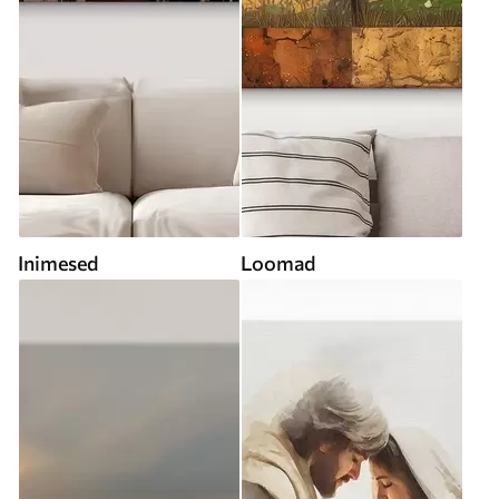
Inimesed
Loomad