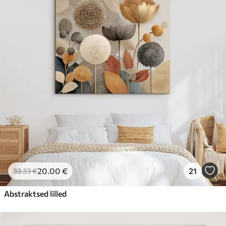
20
.00
€
21
33
.33
€
Abstraktsed lilled