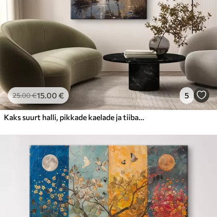
15
.00
€
5
25
.00
€
Kaks suurt halli, pikkade kaelade ja tiibadega kraanat, mis seisavad puudest ümbritsetud udujärves