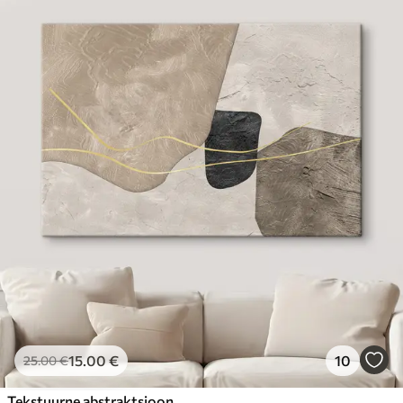
15
.00
€
10
25
.00
€
Tekstuurne abstraktsioon