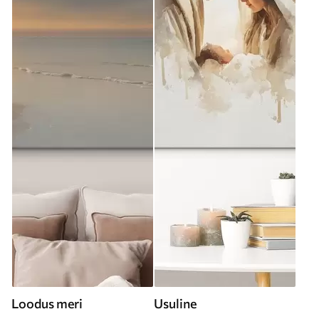
Loodus meri
Usuline