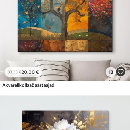
20
.00
€
13
33
.33
€
Akvarellkollaaž aastaajad