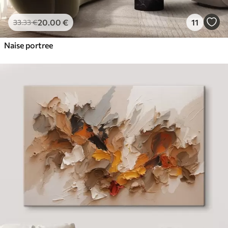
20
.00
€
11
33
.33
€
Naise portree