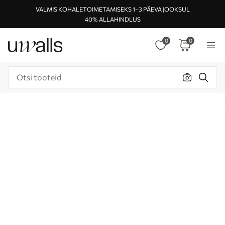
VALMIS KOHALETOIMETAMISEKS 1–3 PÄEVA JOOKSUL
40% ALLAHINDLUS
0
0