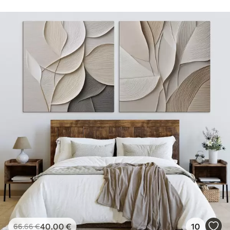
40
.00
€
10
66
.66
€