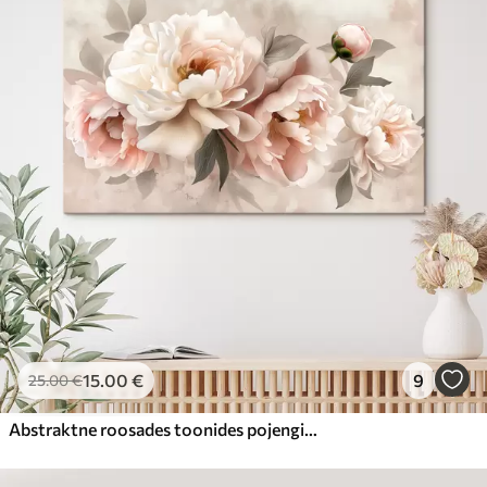
15
.00
€
9
25
.00
€
Abstraktne roosades toonides pojengide kimp