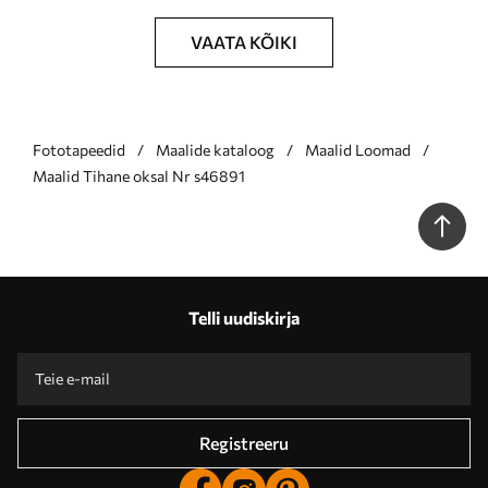
VAATA KÕIKI
Fototapeedid
Maalide kataloog
Maalid Loomad
Maalid Tihane oksal Nr s46891
Telli uudiskirja
Registreeru