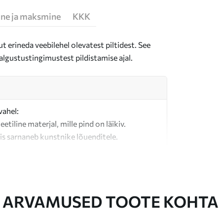
ne ja maksmine
KKK
t erineda veebilehel olevatest piltidest. See
algustustingimustest pildistamise ajal.
vahel:
teetiline materjal, mille pind on läikiv.
is sarnaneb kunstnike lõuenditele.
last valmistatud kvaliteetne lõuend.
ARVAMUSED TOOTE KOHTA