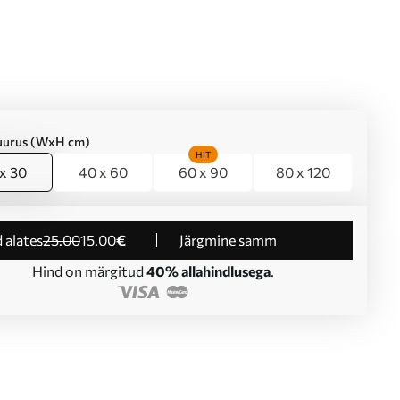
suurus (WxH cm)
HIT
x 30
40 x 60
60 x 90
80 x 120
d alates
25
.00
15
.00
€
Järgmine samm
Hind on märgitud
40% allahindlusega
.