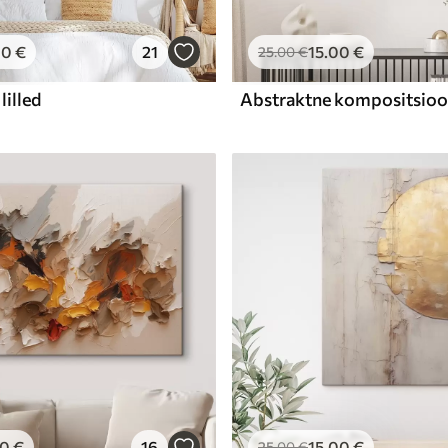
00
€
21
15
.00
€
25
.00
€
lilled
00
€
16
15
.00
€
25
.00
€