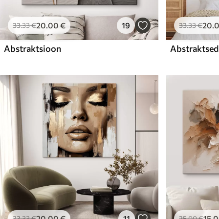
20
.00
€
19
20
.
33
.33
€
33
.33
€
Abstraktsioon
Abstraktsed 
20
.00
€
11
15
.
33
.33
€
25
.00
€