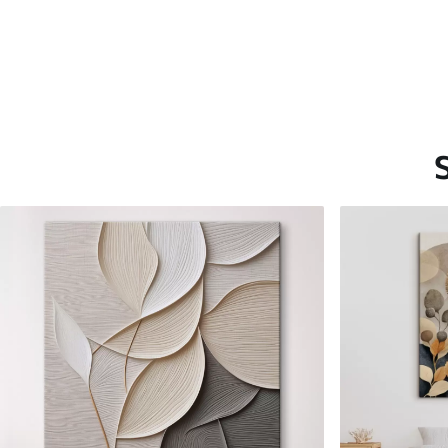
Saadaolevad materjalid
Standard
Premium
Hind Alates
15
.00
€
Hind Alates
19
.00
€