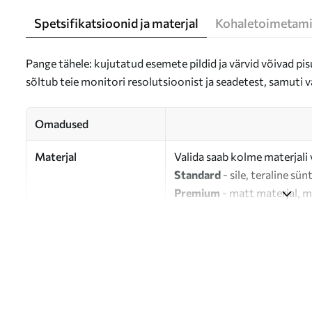
Spetsifikatsioonid ja materjal
Kohaletoimetami
Pange tähele: kujutatud esemete pildid ja värvid võivad pisu
sõltub teie monitori resolutsioonist ja seadetest, samuti v
Omadused
Materjal
Valida saab kolme materjali 
Standard
- sile, teraline sün
Premium
- matt materjal, m
Eco-Premium
- 100% puuvil
Autor
UWALLS
Artikli number
s46806
Lisaks
Võite lisada lakikihti.