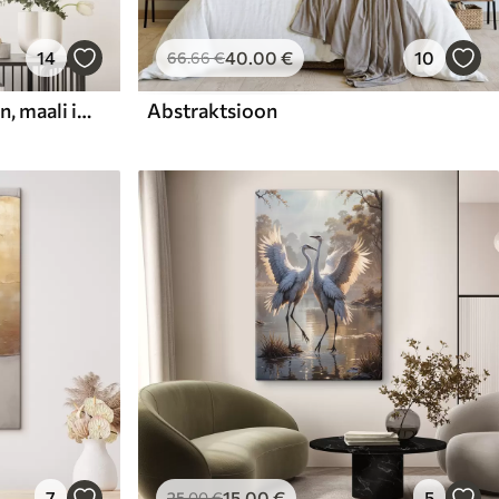
14
40
.00
€
10
66
.66
€
Abstraktne kompositsioon, maali imitatsioon
Abstraktsioon
7
15
.00
€
5
25
.00
€