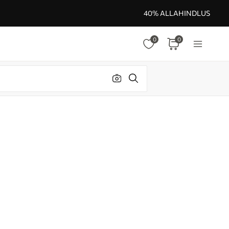
40% ALLAHINDLUS
0
0