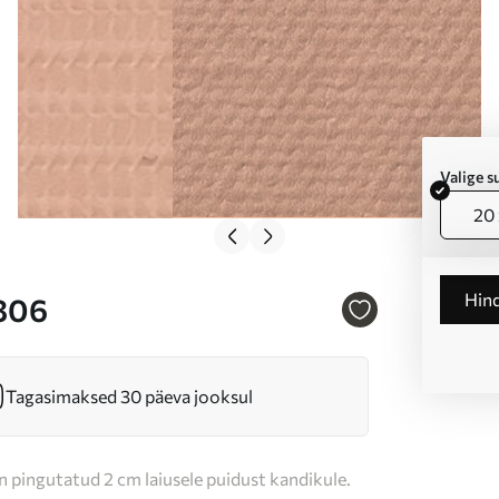
Valige 
20 
Hin
6806
Tagasimaksed 30 päeva jooksul
n pingutatud 2 cm laiusele puidust kandikule.