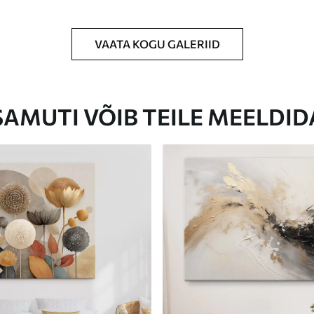
VAATA KOGU GALERIID
Eco-Premium
Hind Alates
23
.00
€
SAMUTI VÕIB TEILE MEELDID