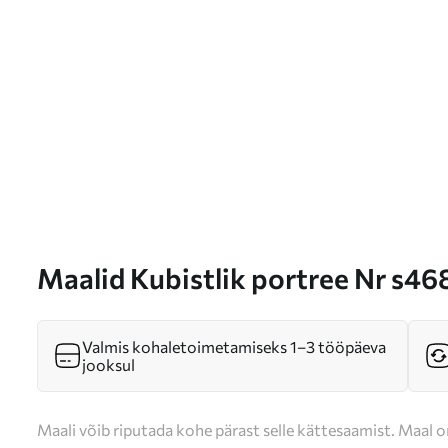
Maalid Kubistlik portree Nr s4
Valmis kohaletoimetamiseks 1–3 tööpäeva
jooksul
Maali võib riputada kohe pärast selle kättesaamist. Maal o