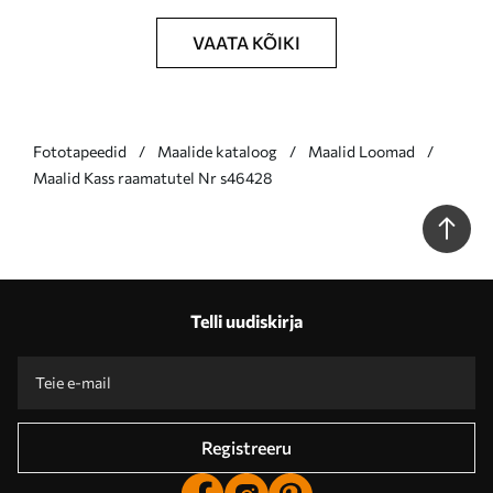
VAATA KÕIKI
Fototapeedid
Maalide kataloog
Maalid Loomad
Maalid Kass raamatutel Nr s46428
Telli uudiskirja
Registreeru