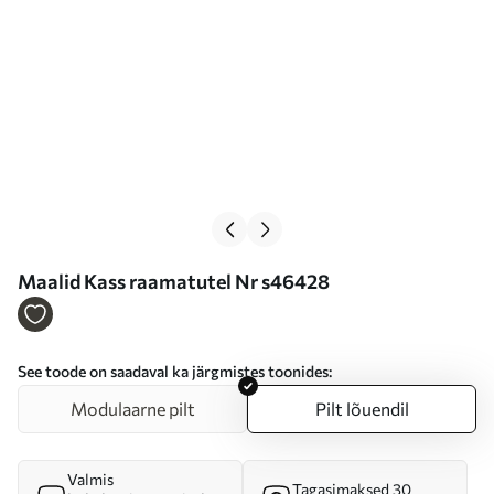
Maalid Kass raamatutel Nr s46428
See toode on saadaval ka järgmistes toonides:
Modulaarne pilt
Pilt lõuendil
Valmis
Tagasimaksed 30