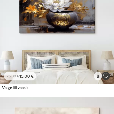
15
.00
€
8
25
.00
€
Valge lill vaasis