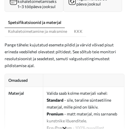
kohaletoimetamiseks
päeva jooksul
1–3 tööpäeva jooksul
Spetsifikatsioonid ja materjal
Kohaletoimetamine ja maksmine
KKK
Pange tähele: kujutatud esemete pildid ja värvid võivad pisut
erineda veebilehel olevatest piltidest. See sõltub teie monitori
resolutsioonist ja seadetest, samuti valgustustingimustest
pildistamise ajal.
Omadused
Materjal
Valida saab kolme materjali vahel:
Standard
- sile, teraline sünteetiline
materjal, mille pind on läikiv.
Premium
- matt materjal, mis sarnaneb
kunstnike lõuenditele.
Eco-Premium
- 100% puuvillast