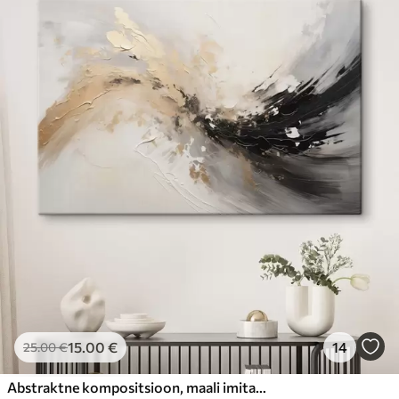
15
.00
€
14
25
.00
€
Abstraktne kompositsioon, maali imitatsioon