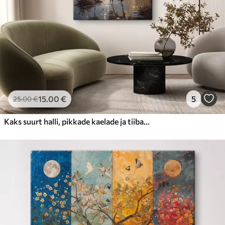
15
.00
€
5
25
.00
€
Kaks suurt halli, pikkade kaelade ja tiibadega kraanat, mis seisavad puudest ümbritsetud udujärves