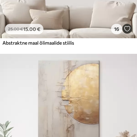
15
.00
€
16
25
.00
€
Abstraktne maal õlimaalide stiilis