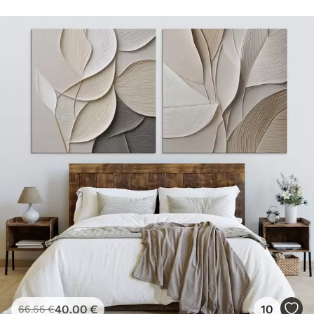
40
.00
€
10
66
.66
€