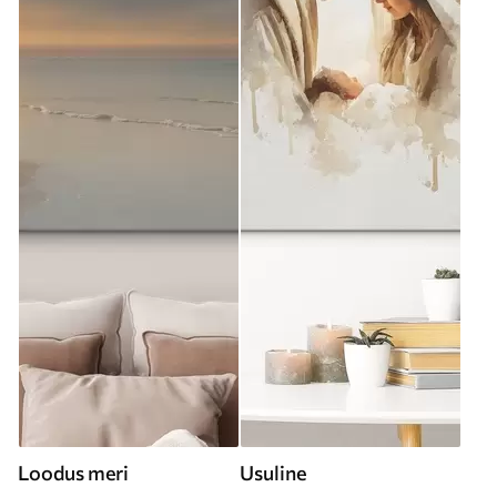
Loodus meri
Usuline