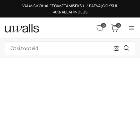
VALMIS KOHALETOIMETAMISEKS 1–3 PÄEVA JOOKSUL
40% ALLAHINDLUS
0
0