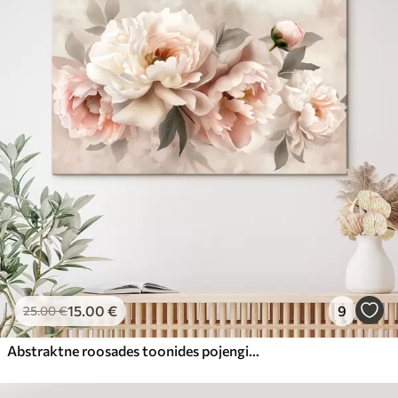
15
.00
€
9
25
.00
€
Abstraktne roosades toonides pojengide kimp