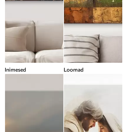
Inimesed
Loomad