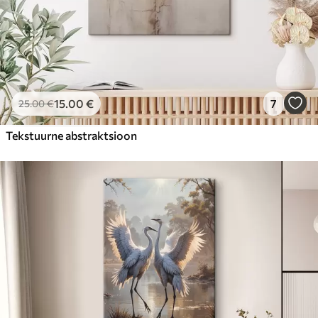
15
.00
€
7
25
.00
€
Tekstuurne abstraktsioon