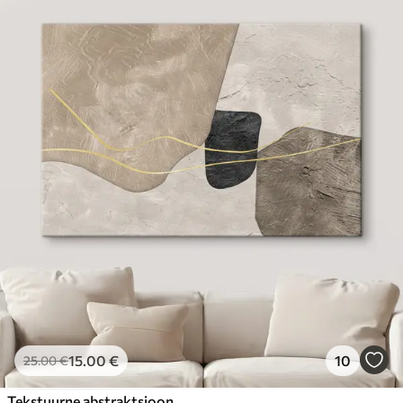
15
.00
€
10
25
.00
€
Tekstuurne abstraktsioon