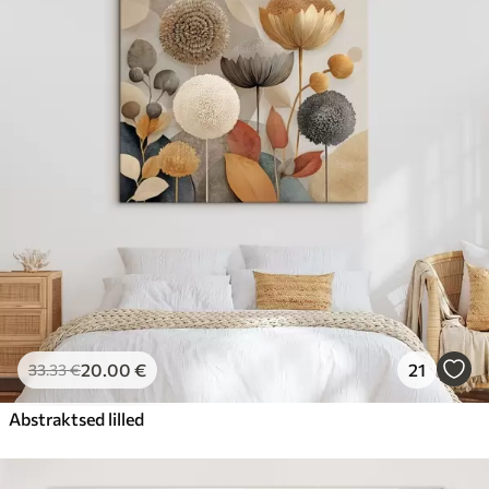
20
.00
€
21
33
.33
€
Abstraktsed lilled