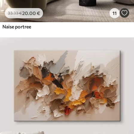
20
.00
€
11
33
.33
€
Naise portree