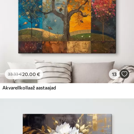
20
.00
€
13
33
.33
€
Akvarellkollaaž aastaajad