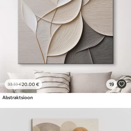
Hind Alates
23
.00
€
20
.00
€
19
33
.33
€
Abstraktsioon