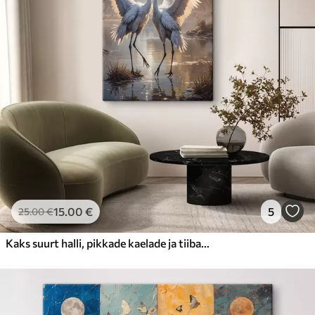
15
.00
€
5
25
.00
€
Kaks suurt halli, pikkade kaelade ja tiibadega kraanat, mis seisavad puudest ümbritsetud udujärves