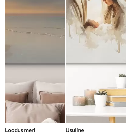
Loodus meri
Usuline