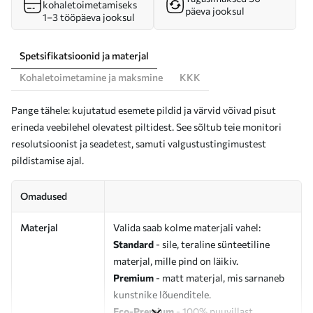
kohaletoimetamiseks
päeva jooksul
1–3 tööpäeva jooksul
Spetsifikatsioonid ja materjal
Kohaletoimetamine ja maksmine
KKK
Pange tähele: kujutatud esemete pildid ja värvid võivad pisut
erineda veebilehel olevatest piltidest. See sõltub teie monitori
resolutsioonist ja seadetest, samuti valgustustingimustest
pildistamise ajal.
Omadused
Materjal
Valida saab kolme materjali vahel:
Standard
- sile, teraline sünteetiline
materjal, mille pind on läikiv.
Premium
- matt materjal, mis sarnaneb
kunstnike lõuenditele.
Eco-Premium
- 100% puuvillast