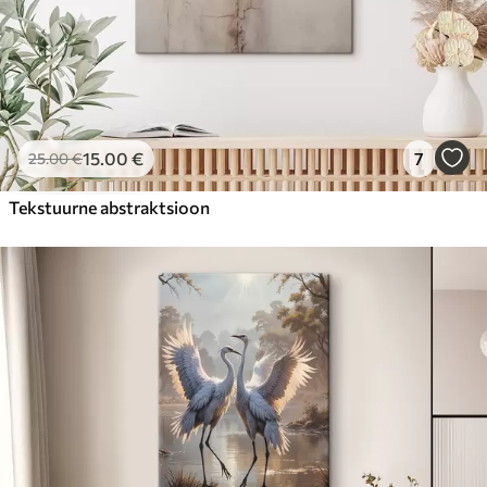
15
.00
€
7
25
.00
€
Tekstuurne abstraktsioon