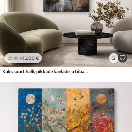
15
.00
€
5
25
.00
€
Kaks suurt halli, pikkade kaelade ja tiibadega kraanat, mis seisavad puudest ümbritsetud udujärves