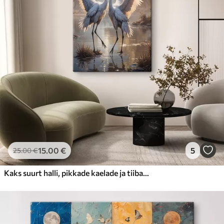
15
.00
€
5
25
.00
€
Kaks suurt halli, pikkade kaelade ja tiibadega kraanat, mis seisavad puudest ümbritsetud udujärves