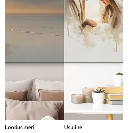
Loodus meri
Usuline