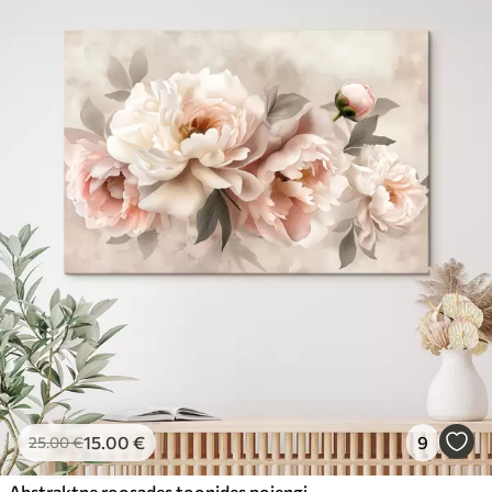
15
.00
€
9
25
.00
€
Abstraktne roosades toonides pojengide kimp