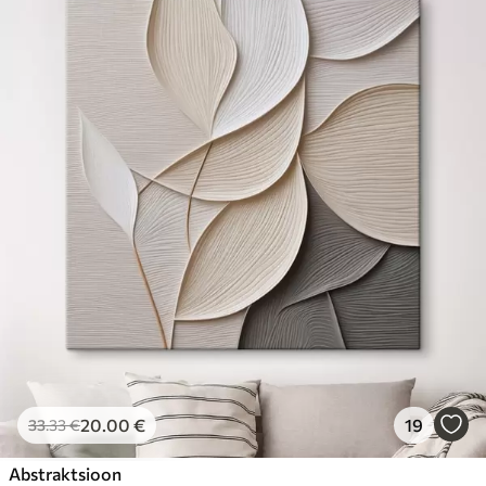
20
.00
€
19
33
.33
€
Abstraktsioon