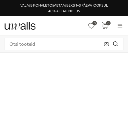
VALMIS KOHALETOIMETAMISEKS 1–3 PÄEVA JOOKSUL
40% ALLAHINDLUS
0
0