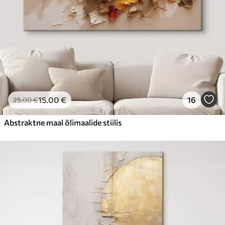
15
.00
€
16
25
.00
€
Abstraktne maal õlimaalide stiilis