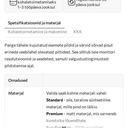
kohaletoimetamiseks
päeva jooksul
1–3 tööpäeva jooksul
Spetsifikatsioonid ja materjal
Kohaletoimetamine ja maksmine
KKK
Pange tähele: kujutatud esemete pildid ja värvid võivad pisut
erineda veebilehel olevatest piltidest. See sõltub teie monitori
resolutsioonist ja seadetest, samuti valgustustingimustest
pildistamise ajal.
Omadused
Materjal
Valida saab kolme materjali vahel:
Standard
- sile, teraline sünteetiline
materjal, mille pind on läikiv.
Premium
- matt materjal, mis sarnaneb
kunstnike lõuenditele.
Eco-Premium
- 100% puuvillast