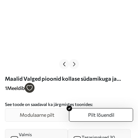
Maalid Valged pioonid kollase südamikuga ja
lehtedega, pehmed pintslitõmbed, helesinine taust,
1
Meeldib
lillekompositsioon Nr s46270
See toode on saadaval ka järgmistes toonides:
Modulaarne pilt
Pilt lõuendil
Valmis
Tagasimaksed 30