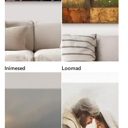
Inimesed
Loomad