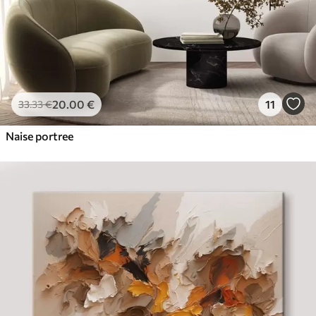
20
.00
€
11
33
.33
€
Naise portree