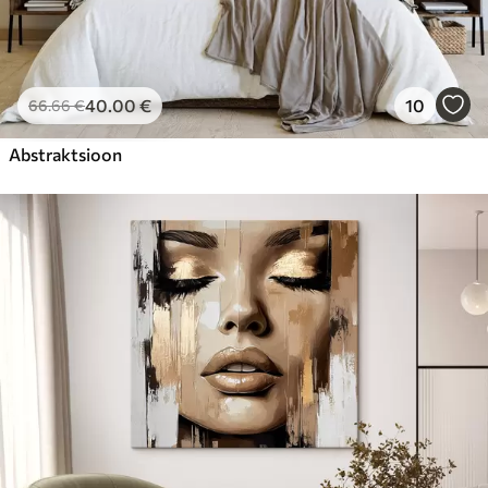
40
.00
€
10
66
.66
€
Abstraktsioon