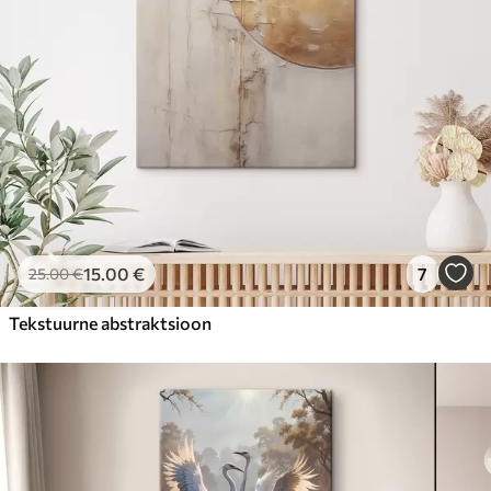
15
.00
€
7
25
.00
€
Tekstuurne abstraktsioon