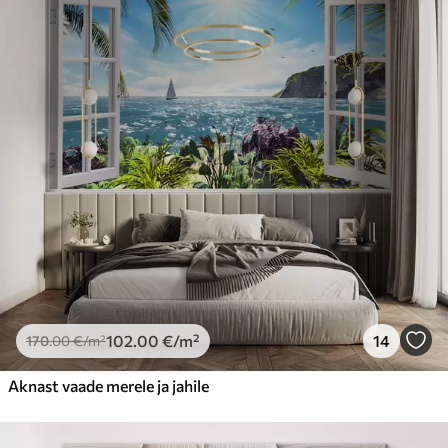
102
.00
€
/m²
14
170
.00
€
/m²
Aknast vaade merele ja jahile