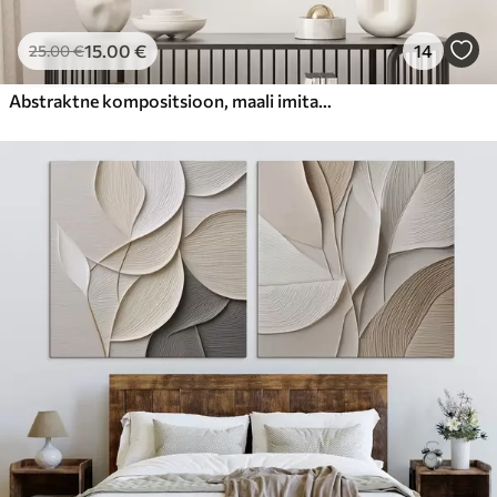
15
.00
€
14
25
.00
€
Abstraktne kompositsioon, maali imitatsioon