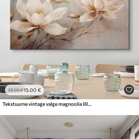
Hind Alates
23
.00
€
15
.00
€
25
.00
€
Tekstuurne vintage valge magnoolia lilled oksad helepruunil taustal