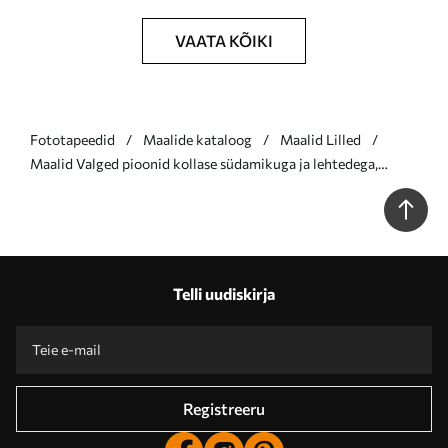
VAATA KÕIKI
Fototapeedid
Maalide kataloog
Maalid Lilled
Maalid Valged pioonid kollase südamikuga ja lehtedega,
pehmed pintslitõmbed, helesinine taust, lillekompositsioon
Nr s46270
Telli uudiskirja
Registreeru