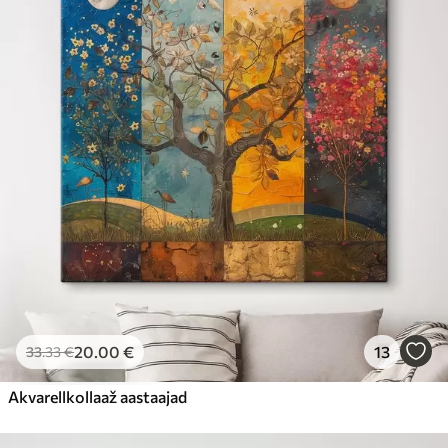
20
.00
€
13
33
.33
€
Akvarellkollaaž aastaajad