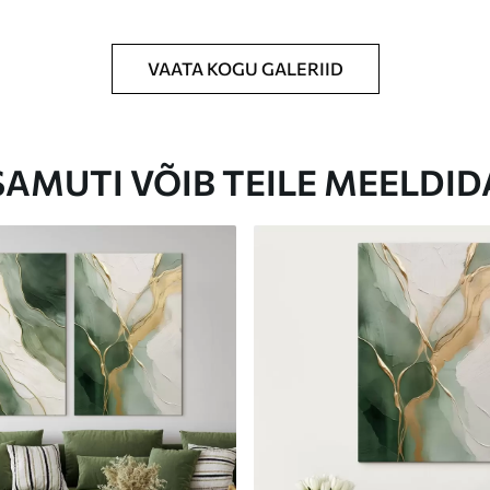
VAATA KOGU GALERIID
Eco-Premium
Hind Alates
23
.00
€
SAMUTI VÕIB TEILE MEELDID