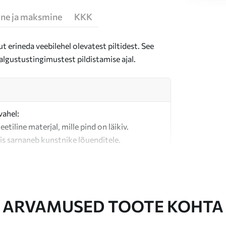
ne ja maksmine
KKK
t erineda veebilehel olevatest piltidest. See
algustustingimustest pildistamise ajal.
vahel:
teetiline materjal, mille pind on läikiv.
is sarnaneb kunstnike lõuenditele.
last valmistatud kvaliteetne lõuend.
ARVAMUSED TOOTE KOHTA