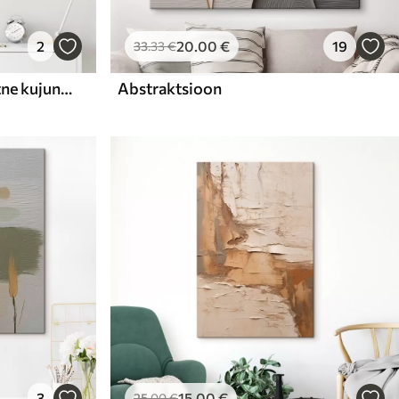
2
20
.00
€
19
33
.33
€
Smaragdroheline abstraktne kujundus kollaste joontega
Abstraktsioon
3
15
.00
€
25
.00
€