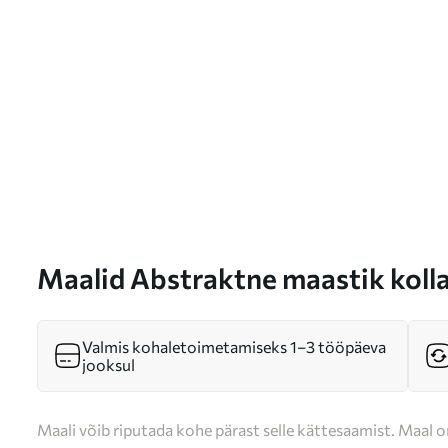
Maalid Abstraktne maastik koll
aktsentidega, minimalistlik ko
maast, veest ja taevast, vaoshoi
Valmis kohaletoimetamiseks 1–3 tööpäeva
jooksul
s46269
Maali võib riputada kohe pärast selle kättesaamist. Maal o