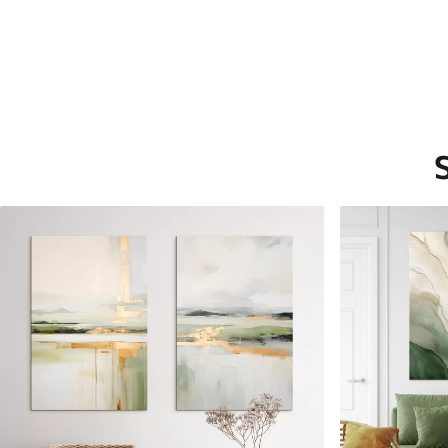
Saadaolevad materjalid
Standard
Premium
Hind Alates
15
.00
€
Hind Alates
19
.00
€