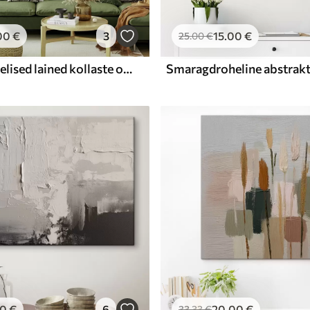
00
€
3
15
.00
€
25
.00
€
Smaragdrohelised lained kollaste ojadega
00
€
6
20
.00
€
33
.33
€