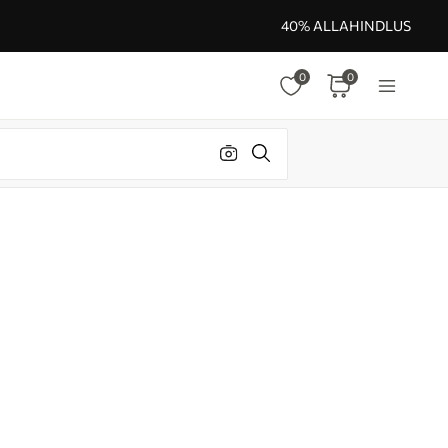
40% ALLAHINDLUS
0
0