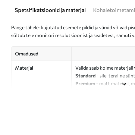
Spetsifikatsioonid ja materjal
Kohaletoimetami
Pange tähele: kujutatud esemete pildid ja värvid võivad pisu
sõltub teie monitori resolutsioonist ja seadetest, samuti v
Omadused
Materjal
Valida saab kolme materjali 
Standard
- sile, teraline sün
Premium
- matt materjal, m
Eco-Premium
- 100% puuvil
Autor
UWALLS
Artikli number
s46269
Lisaks
Võite lisada lakikihti.