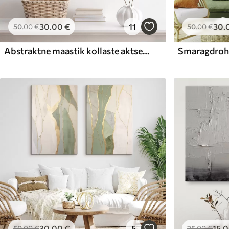
30
.00
€
11
30
.
50
.00
€
50
.00
€
Abstraktne maastik kollaste aktsentidega, minimalistlik kompositsioon maast, veest ja taevast, vaoshoitud värvidega
30
.00
€
5
15
.
50
.00
€
25
.00
€