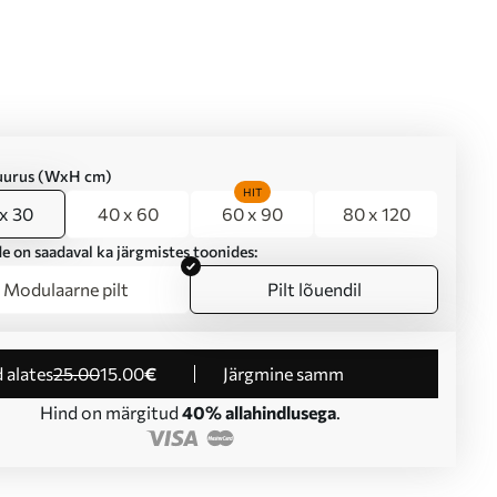
suurus (WxH cm)
HIT
x 30
40 x 60
60 x 90
80 x 120
e on saadaval ka järgmistes toonides:
Modulaarne pilt
Pilt lõuendil
d alates
25
.00
15
.00
€
Järgmine samm
Hind on märgitud
40% allahindlusega
.