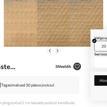
Valige 
20 
See tood
aste
3
Meeldib
mpositsioon
Hin
tud värvidega Nr
Tagasimaksed 30 päeva jooksul
n pingutatud 2 cm laiusele puidust kandikule.