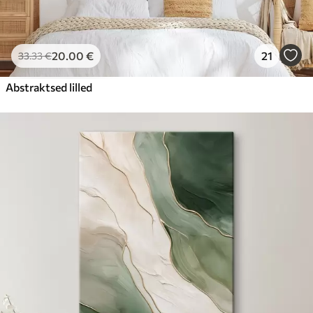
20
.00
€
21
33
.33
€
Abstraktsed lilled