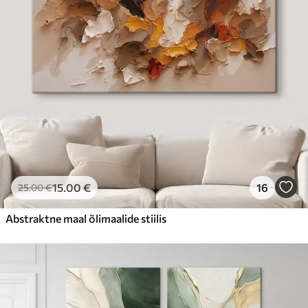
15
.00
€
16
25
.00
€
Abstraktne maal õlimaalide stiilis