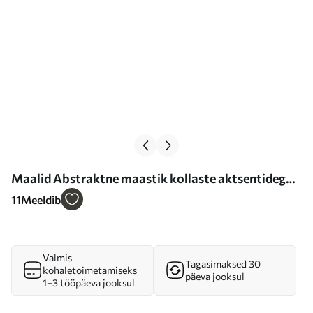
Maalid Abstraktne maastik kollaste aktsentidega,
minimalistlik kompositsioon maast, veest ja
11
Meeldib
taevast, vaoshoitud värvidega Nr m00877
Valmis
Tagasimaksed 30
kohaletoimetamiseks
päeva jooksul
1–3 tööpäeva jooksul