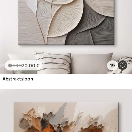
20
.00
€
19
33
.33
€
Abstraktsioon