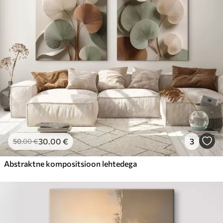
30
.00
€
3
50
.00
€
Abstraktne kompositsioon lehtedega