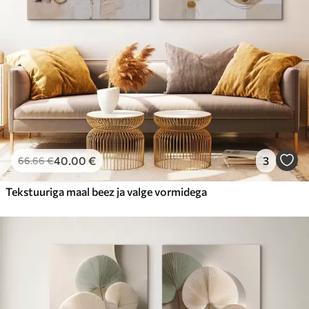
40
.00
€
3
66
.66
€
Tekstuuriga maal beez ja valge vormidega