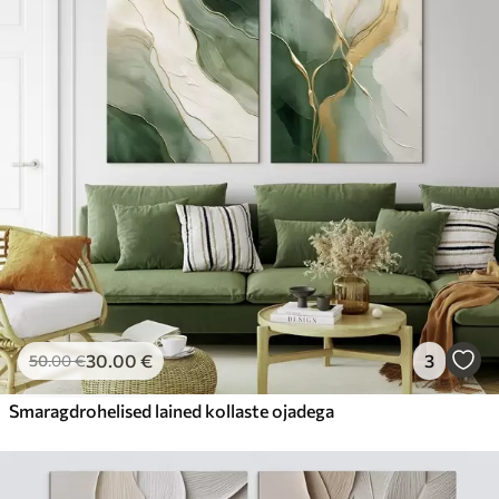
30
.00
€
3
50
.00
€
Smaragdrohelised lained kollaste ojadega