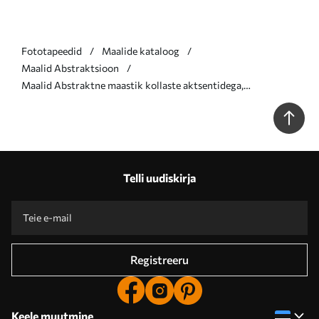
Fototapeedid
Maalide kataloog
Maalid Abstraktsioon
Maalid Abstraktne maastik kollaste aktsentidega,
minimalistlik kompositsioon maast, veest ja taevast,
vaoshoitud värvidega Nr m00877
Telli uudiskirja
Registreeru
Keele muutmine