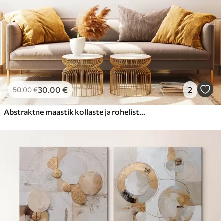
30
.00
€
2
50
.00
€
Abstraktne maastik kollaste ja roheliste toonidega, vesi peegeldab taevast ja kauguses asuvaid mägesid, kahvatu, udune taevas