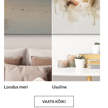
Loodus meri
Usuline
VAATA KÕIKI