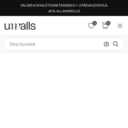
VALMIS KOHALETOIMETAMISEKS 1–3 PÄEVA JOOKSUL
40% ALLAHINDLUS
0
0