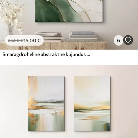
15
.00
€
6
25
.00
€
Smaragdroheline abstraktne kujundus peenete kollaste joontega