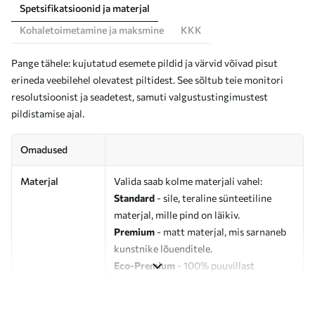
Spetsifikatsioonid ja materjal
Kohaletoimetamine ja maksmine
KKK
Pange tähele: kujutatud esemete pildid ja värvid võivad pisut
erineda veebilehel olevatest piltidest. See sõltub teie monitori
resolutsioonist ja seadetest, samuti valgustustingimustest
pildistamise ajal.
Omadused
Materjal
Valida saab kolme materjali vahel:
Standard
- sile, teraline sünteetiline
materjal, mille pind on läikiv.
Premium
- matt materjal, mis sarnaneb
kunstnike lõuenditele.
Eco-Premium
- 100% puuvillast
valmistatud kvaliteetne lõuend.
Autor
UWALLS