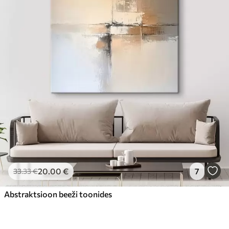
20
.00
€
7
33
.33
€
Abstraktsioon beeži toonides