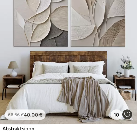
40
.00
€
10
66
.66
€
Abstraktsioon