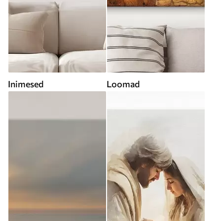
Inimesed
Loomad