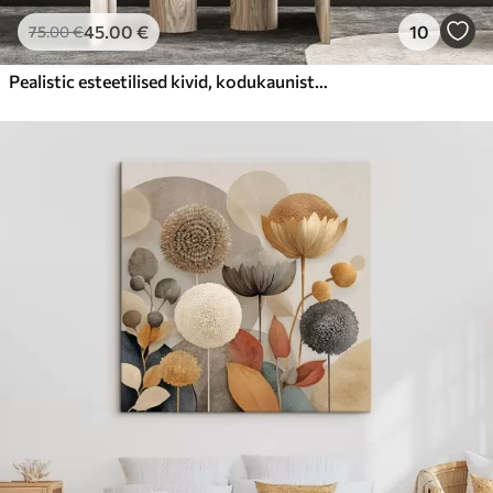
45
.00
€
10
75
.00
€
Pealistic esteetilised kivid, kodukaunistus, looduslik valgustus